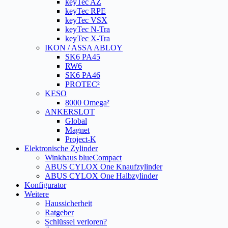
keyTec AZ
keyTec RPE
keyTec VSX
keyTec N-Tra
keyTec X-Tra
IKON / ASSA ABLOY
SK6 PA45
RW6
SK6 PA46
PROTEC²
KESO
8000 Omega²
ANKERSLOT
Global
Magnet
Project-K
Elektronische Zylinder
Winkhaus blueCompact
ABUS CYLOX One Knaufzylinder
ABUS CYLOX One Halbzylinder
Konfigurator
Weitere
Haussicherheit
Ratgeber
Schlüssel verloren?