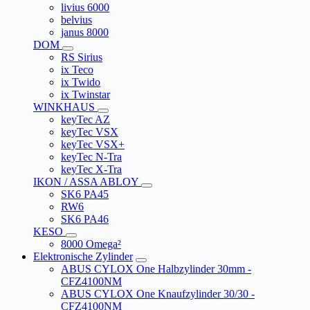
livius 6000
belvius
janus 8000
DOM
RS Sirius
ix Teco
ix Twido
ix Twinstar
WINKHAUS
keyTec AZ
keyTec VSX
keyTec VSX+
keyTec N-Tra
keyTec X-Tra
IKON / ASSA ABLOY
SK6 PA45
RW6
SK6 PA46
KESO
8000 Omega²
Elektronische Zylinder
ABUS CYLOX One Halbzylinder 30mm -
CFZ4100NM
ABUS CYLOX One Knaufzylinder 30/30 -
CFZ4100NM