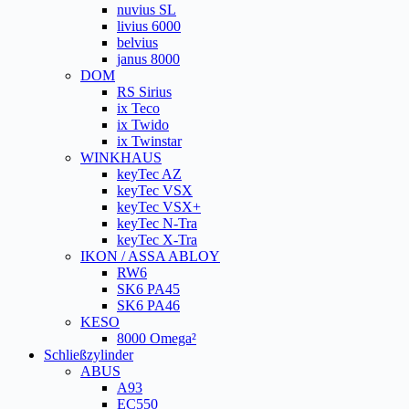
nuvius SL
livius 6000
belvius
janus 8000
DOM
RS Sirius
ix Teco
ix Twido
ix Twinstar
WINKHAUS
keyTec AZ
keyTec VSX
keyTec VSX+
keyTec N-Tra
keyTec X-Tra
IKON / ASSA ABLOY
RW6
SK6 PA45
SK6 PA46
KESO
8000 Omega²
Schließzylinder
ABUS
A93
EC550