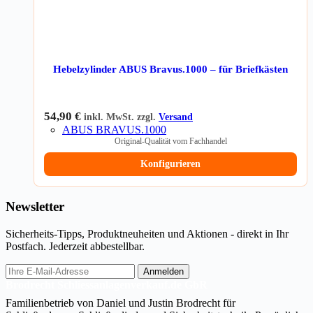
Hebelzylinder ABUS Bravus.1000 – für Briefkästen
54,90
€
inkl. MwSt. zzgl.
Versand
ABUS BRAVUS.1000
Original-Qualität vom Fachhandel
Konfigurieren
Newsletter
Sicherheits-Tipps, Produktneuheiten und Aktionen - direkt in Ihr
Postfach. Jederzeit abbestellbar.
E-
Anmelden
Mail-
Brodrecht Schliessanlagenverkauf.de GbR
Adresse
Familienbetrieb von Daniel und Justin Brodrecht für