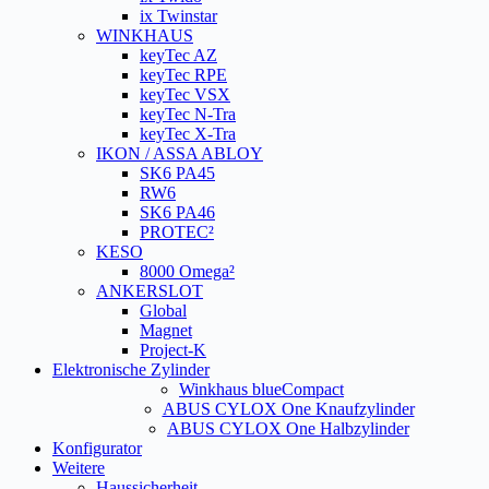
ix Twinstar
WINKHAUS
keyTec AZ
keyTec RPE
keyTec VSX
keyTec N-Tra
keyTec X-Tra
IKON / ASSA ABLOY
SK6 PA45
RW6
SK6 PA46
PROTEC²
KESO
8000 Omega²
ANKERSLOT
Global
Magnet
Project-K
Elektronische Zylinder
Winkhaus blueCompact
ABUS CYLOX One Knaufzylinder
ABUS CYLOX One Halbzylinder
Konfigurator
Weitere
Haussicherheit