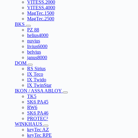
VITESS.2000
VITESS.4000
MagTec.1500
MagTec.2500
BKS
PZ 88
helius4000
nuvius
livius6000
belvius
janus8000
DOM
RS Sirius
IX Teco
IX Twido
IX TwinStar
IKON / ASSA ABLOY
TK5
SK6 PA45
RW6
SK6 PA46
PROTEC²
WINKHAUS
keyTec AZ
keyTec RPE