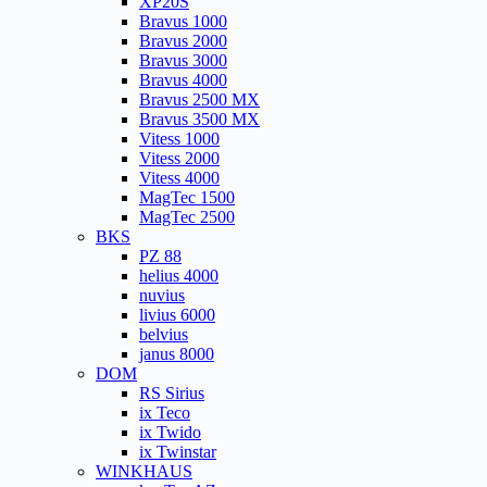
XP20S
Bravus 1000
Bravus 2000
Bravus 3000
Bravus 4000
Bravus 2500 MX
Bravus 3500 MX
Vitess 1000
Vitess 2000
Vitess 4000
MagTec 1500
MagTec 2500
BKS
PZ 88
helius 4000
nuvius
livius 6000
belvius
janus 8000
DOM
RS Sirius
ix Teco
ix Twido
ix Twinstar
WINKHAUS