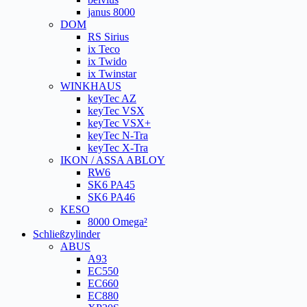
janus 8000
DOM
RS Sirius
ix Teco
ix Twido
ix Twinstar
WINKHAUS
keyTec AZ
keyTec VSX
keyTec VSX+
keyTec N-Tra
keyTec X-Tra
IKON / ASSA ABLOY
RW6
SK6 PA45
SK6 PA46
KESO
8000 Omega²
Schließzylinder
ABUS
A93
EC550
EC660
EC880