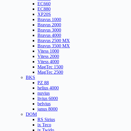
EC660
EC880
XP20S
Bravus 1000
Bravus 2000
Bravus 3000
Bravus 4000
Bravus 2500 MX
Bravus 3500 MX
Vitess 1000
Vitess 2000
Vitess 4000
MagTec 1500
MagTec 2500
BKS
PZ 88
helius 4000
nuvius
livius 6000
belvius
janus 8000
DOM
RS Sirius
ix Teco
ix Twido