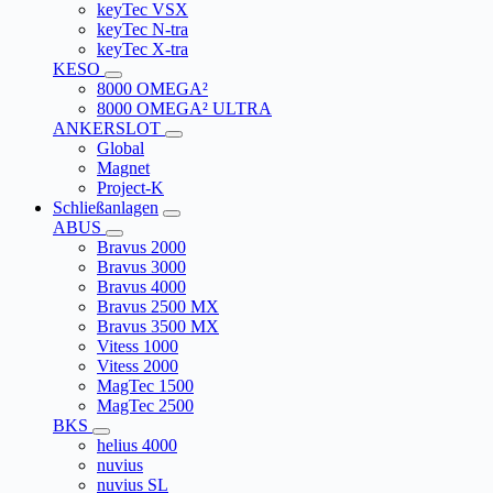
keyTec VSX
keyTec N-tra
keyTec X-tra
KESO
8000 OMEGA²
8000 OMEGA² ULTRA
ANKERSLOT
Global
Magnet
Project-K
Schließanlagen
ABUS
Bravus 2000
Bravus 3000
Bravus 4000
Bravus 2500 MX
Bravus 3500 MX
Vitess 1000
Vitess 2000
MagTec 1500
MagTec 2500
BKS
helius 4000
nuvius
nuvius SL