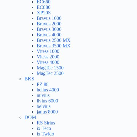
EC660
EC880
XP20S
Bravus 1000
Bravus 2000
Bravus 3000
Bravus 4000
Bravus 2500 MX
Bravus 3500 MX
Vitess 1000
Vitess 2000
Vitess 4000
MagTec 1500
MagTec 2500
BKS
PZ 88
helius 4000
nuvius
livius 6000
belvius
janus 8000
DOM
RS Sirius
ix Teco
ix Twido