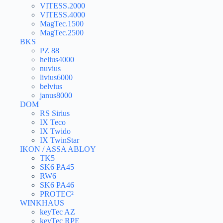
VITESS.2000
VITESS.4000
MagTec.1500
MagTec.2500
BKS
PZ 88
helius4000
nuvius
livius6000
belvius
janus8000
DOM
RS Sirius
IX Teco
IX Twido
IX TwinStar
IKON / ASSA ABLOY
TK5
SK6 PA45
RW6
SK6 PA46
PROTEC²
WINKHAUS
keyTec AZ
keyTec RPE