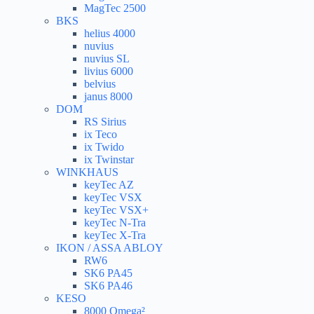
MagTec 2500
BKS
helius 4000
nuvius
nuvius SL
livius 6000
belvius
janus 8000
DOM
RS Sirius
ix Teco
ix Twido
ix Twinstar
WINKHAUS
keyTec AZ
keyTec VSX
keyTec VSX+
keyTec N-Tra
keyTec X-Tra
IKON / ASSA ABLOY
RW6
SK6 PA45
SK6 PA46
KESO
8000 Omega²