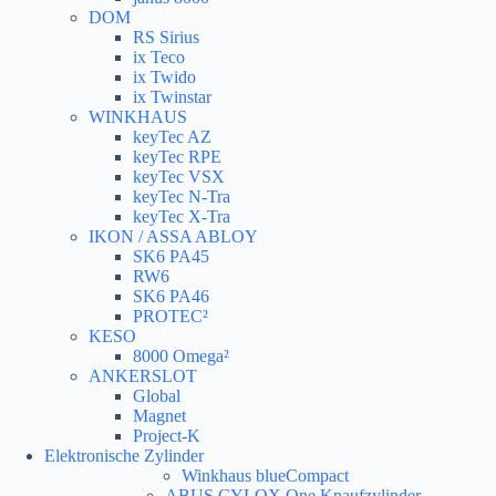
DOM
RS Sirius
ix Teco
ix Twido
ix Twinstar
WINKHAUS
keyTec AZ
keyTec RPE
keyTec VSX
keyTec N-Tra
keyTec X-Tra
IKON / ASSA ABLOY
SK6 PA45
RW6
SK6 PA46
PROTEC²
KESO
8000 Omega²
ANKERSLOT
Global
Magnet
Project-K
Elektronische Zylinder
Winkhaus blueCompact
ABUS CYLOX One Knaufzylinder