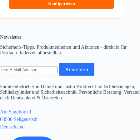
Konfigurieren
Newsletter
Sicherheits-Tipps, Produktneuheiten und Aktionen - direkt in Ihr
Postfach. Jederzeit abbestellbar.
E-
Anmelden
Mail-
Adresse
Brodrecht Schliessanlagenverkauf.de GbR
Familienbetrieb von Daniel und Justin Brodrecht für Schließanlagen,
Schließzylinder und Sicherheitstechnik. Persönliche Beratung, Versand
nach Deutschland & Österreich.
Am Sandborn 1
63500 Seligenstadt
Deutschland