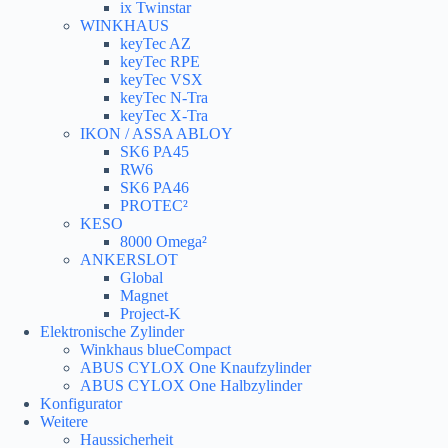
ix Twinstar
WINKHAUS
keyTec AZ
keyTec RPE
keyTec VSX
keyTec N-Tra
keyTec X-Tra
IKON / ASSA ABLOY
SK6 PA45
RW6
SK6 PA46
PROTEC²
KESO
8000 Omega²
ANKERSLOT
Global
Magnet
Project-K
Elektronische Zylinder
Winkhaus blueCompact
ABUS CYLOX One Knaufzylinder
ABUS CYLOX One Halbzylinder
Konfigurator
Weitere
Haussicherheit