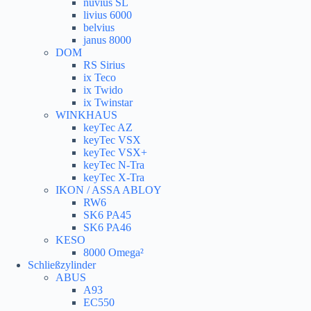
nuvius SL
livius 6000
belvius
janus 8000
DOM
RS Sirius
ix Teco
ix Twido
ix Twinstar
WINKHAUS
keyTec AZ
keyTec VSX
keyTec VSX+
keyTec N-Tra
keyTec X-Tra
IKON / ASSA ABLOY
RW6
SK6 PA45
SK6 PA46
KESO
8000 Omega²
Schließzylinder
ABUS
A93
EC550