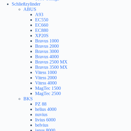
Schließzylinder
ABUS
A93
EC550
EC660
EC880
XP20S
Bravus 1000
Bravus 2000
Bravus 3000
Bravus 4000
Bravus 2500 MX
Bravus 3500 MX
Vitess 1000
Vitess 2000
Vitess 4000
MagTec 1500
MagTec 2500
BKS
PZ 88
helius 4000
nuvius
livius 6000
belvius
janus 8000