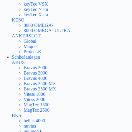
keyTec VSX
keyTec N-tra
keyTec X-tra
KESO
8000 OMEGA²
8000 OMEGA² ULTRA
ANKERSLOT
Global
Magnet
Project-K
Schließanlagen
ABUS
Bravus 2000
Bravus 3000
Bravus 4000
Bravus 2500 MX
Bravus 3500 MX
Vitess 1000
Vitess 2000
MagTec 1500
MagTec 2500
BKS
helius 4000
nuvius
nuvius SL