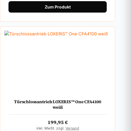
Zum Produkt
Türschlossantrieb LOXERIS™ One CFA4100
weiß
199,95
€
inkl. MwSt. zzgl.
Versand