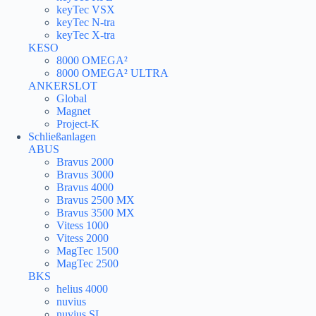
keyTec VSX
keyTec N-tra
keyTec X-tra
KESO
8000 OMEGA²
8000 OMEGA² ULTRA
ANKERSLOT
Global
Magnet
Project-K
Schließanlagen
ABUS
Bravus 2000
Bravus 3000
Bravus 4000
Bravus 2500 MX
Bravus 3500 MX
Vitess 1000
Vitess 2000
MagTec 1500
MagTec 2500
BKS
helius 4000
nuvius
nuvius SL