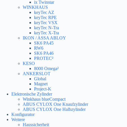
ix Twinstar
WINKHAUS
keyTec AZ
keyTec RPE
keyTec VSX
keyTec N-Tra
keyTec X-Tra
IKON / ASSA ABLOY
SK6 PA45
RW6
SK6 PA46
PROTEC²
KESO
8000 Omega²
ANKERSLOT
Global
Magnet
Project-K
Elektronische Zylinder
Winkhaus blueCompact
ABUS CYLOX One Knaufzylinder
ABUS CYLOX One Halbzylinder
Konfigurator
Weitere
Haussicherheit