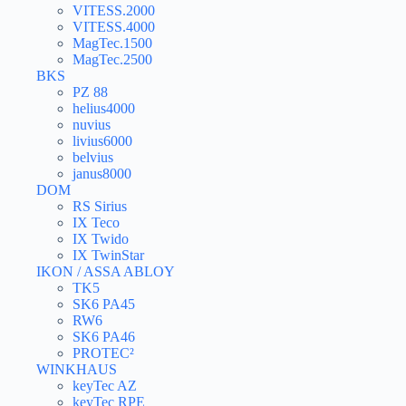
VITESS.2000
VITESS.4000
MagTec.1500
MagTec.2500
BKS
PZ 88
helius4000
nuvius
livius6000
belvius
janus8000
DOM
RS Sirius
IX Teco
IX Twido
IX TwinStar
IKON / ASSA ABLOY
TK5
SK6 PA45
RW6
SK6 PA46
PROTEC²
WINKHAUS
keyTec AZ
keyTec RPE