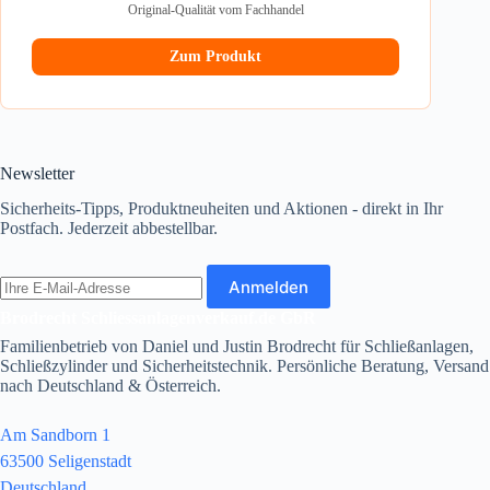
Original-Qualität vom Fachhandel
Zum Produkt
Newsletter
Sicherheits-Tipps, Produktneuheiten und Aktionen - direkt in Ihr
Postfach. Jederzeit abbestellbar.
E-
Anmelden
Mail-
Adresse
Brodrecht Schliessanlagenverkauf.de GbR
Familienbetrieb von Daniel und Justin Brodrecht für Schließanlagen,
Schließzylinder und Sicherheitstechnik. Persönliche Beratung, Versand
nach Deutschland & Österreich.
Am Sandborn 1
63500 Seligenstadt
Deutschland