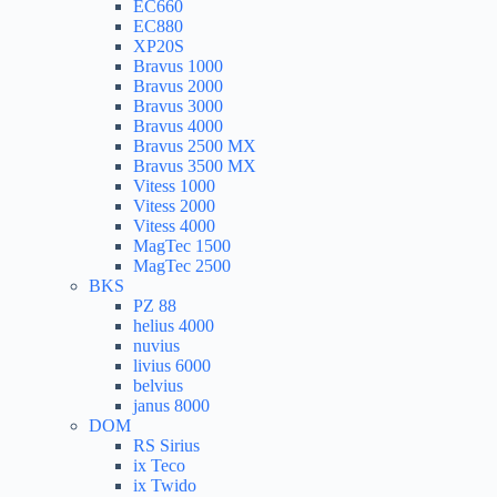
EC660
EC880
XP20S
Bravus 1000
Bravus 2000
Bravus 3000
Bravus 4000
Bravus 2500 MX
Bravus 3500 MX
Vitess 1000
Vitess 2000
Vitess 4000
MagTec 1500
MagTec 2500
BKS
PZ 88
helius 4000
nuvius
livius 6000
belvius
janus 8000
DOM
RS Sirius
ix Teco
ix Twido