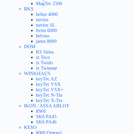
MagTec 2500
BKS
helius 4000
nuvius
nuvius SL
livius 6000
belvius
janus 8000
DOM
RS Sirius
ix Teco
ix Twido
ix Twinstar
WINKHAUS
keyTec AZ
keyTec VSX
keyTec VSX+
keyTec N-Tra
keyTec X-Tra
IKON / ASSA ABLOY
RW6
SK6 PA45
SK6 PA46
KESO
8000 Omega²