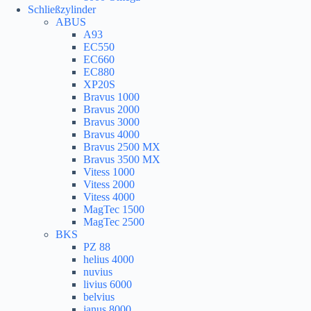
Schließzylinder
ABUS
A93
EC550
EC660
EC880
XP20S
Bravus 1000
Bravus 2000
Bravus 3000
Bravus 4000
Bravus 2500 MX
Bravus 3500 MX
Vitess 1000
Vitess 2000
Vitess 4000
MagTec 1500
MagTec 2500
BKS
PZ 88
helius 4000
nuvius
livius 6000
belvius
janus 8000