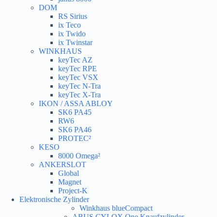
DOM
RS Sirius
ix Teco
ix Twido
ix Twinstar
WINKHAUS
keyTec AZ
keyTec RPE
keyTec VSX
keyTec N-Tra
keyTec X-Tra
IKON / ASSA ABLOY
SK6 PA45
RW6
SK6 PA46
PROTEC²
KESO
8000 Omega²
ANKERSLOT
Global
Magnet
Project-K
Elektronische Zylinder
Winkhaus blueCompact
ABUS CYLOX One Knaufzylinder