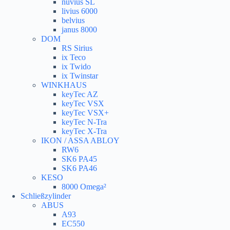
nuvius SL
livius 6000
belvius
janus 8000
DOM
RS Sirius
ix Teco
ix Twido
ix Twinstar
WINKHAUS
keyTec AZ
keyTec VSX
keyTec VSX+
keyTec N-Tra
keyTec X-Tra
IKON / ASSA ABLOY
RW6
SK6 PA45
SK6 PA46
KESO
8000 Omega²
Schließzylinder
ABUS
A93
EC550