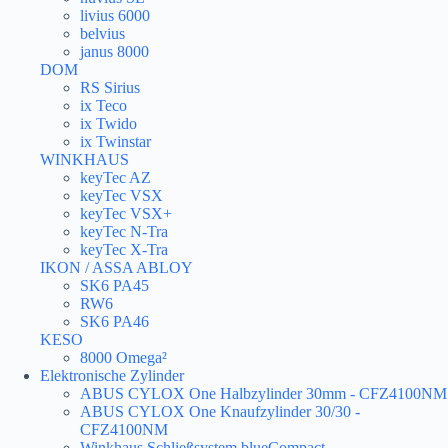
livius 6000
belvius
janus 8000
DOM
RS Sirius
ix Teco
ix Twido
ix Twinstar
WINKHAUS
keyTec AZ
keyTec VSX
keyTec VSX+
keyTec N-Tra
keyTec X-Tra
IKON / ASSA ABLOY
SK6 PA45
RW6
SK6 PA46
KESO
8000 Omega²
Elektronische Zylinder
ABUS CYLOX One Halbzylinder 30mm - CFZ4100NM
ABUS CYLOX One Knaufzylinder 30/30 -
CFZ4100NM
Winkhaus Schließsystem blueCompact