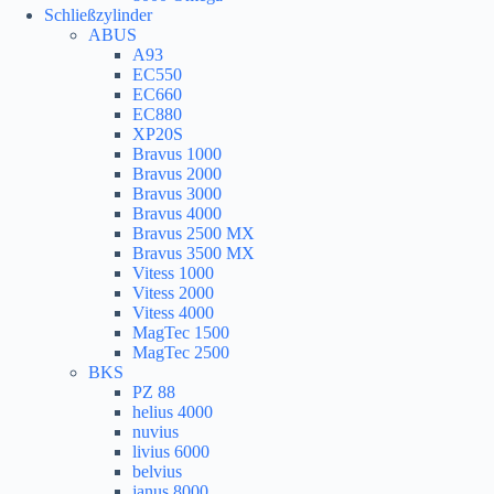
Schließzylinder
ABUS
A93
EC550
EC660
EC880
XP20S
Bravus 1000
Bravus 2000
Bravus 3000
Bravus 4000
Bravus 2500 MX
Bravus 3500 MX
Vitess 1000
Vitess 2000
Vitess 4000
MagTec 1500
MagTec 2500
BKS
PZ 88
helius 4000
nuvius
livius 6000
belvius
janus 8000