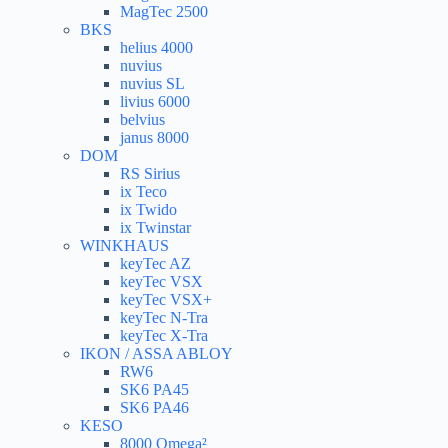
MagTec 2500
BKS
helius 4000
nuvius
nuvius SL
livius 6000
belvius
janus 8000
DOM
RS Sirius
ix Teco
ix Twido
ix Twinstar
WINKHAUS
keyTec AZ
keyTec VSX
keyTec VSX+
keyTec N-Tra
keyTec X-Tra
IKON / ASSA ABLOY
RW6
SK6 PA45
SK6 PA46
KESO
8000 Omega²