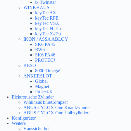
ix Twinstar
WINKHAUS
keyTec AZ
keyTec RPE
keyTec VSX
keyTec N-Tra
keyTec X-Tra
IKON / ASSA ABLOY
SK6 PA45
RW6
SK6 PA46
PROTEC²
KESO
8000 Omega²
ANKERSLOT
Global
Magnet
Project-K
Elektronische Zylinder
Winkhaus blueCompact
ABUS CYLOX One Knaufzylinder
ABUS CYLOX One Halbzylinder
Konfigurator
Weitere
Haussicherheit