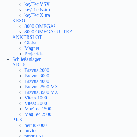
keyTec VSX
keyTec N-tra
keyTec X-tra
KESO
8000 OMEGA²
8000 OMEGA² ULTRA
ANKERSLOT
Global
Magnet
Project-K
Schließanlagen
ABUS
Bravus 2000
Bravus 3000
Bravus 4000
Bravus 2500 MX
Bravus 3500 MX
Vitess 1000
Vitess 2000
MagTec 1500
MagTec 2500
BKS
helius 4000
nuvius
nuvius SL