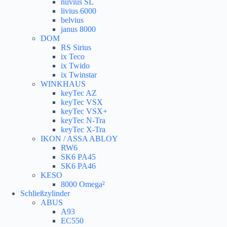
nuvius SL
livius 6000
belvius
janus 8000
DOM
RS Sirius
ix Teco
ix Twido
ix Twinstar
WINKHAUS
keyTec AZ
keyTec VSX
keyTec VSX+
keyTec N-Tra
keyTec X-Tra
IKON / ASSA ABLOY
RW6
SK6 PA45
SK6 PA46
KESO
8000 Omega²
Schließzylinder
ABUS
A93
EC550