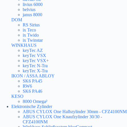
livius 6000
belvius
janus 8000
DOM
RS Sirius
ix Teco
ix Twido
ix Twinstar
WINKHAUS
keyTec AZ
keyTec VSX
keyTec VSX+
keyTec N-Tra
keyTec X-Tra
IKON / ASSA ABLOY
SK6 PA45
RW6
SK6 PA46
KESO
8000 Omega²
Elektronische Zylinder
ABUS CYLOX One Halbzylinder 30mm - CFZ4100NM
ABUS CYLOX One Knaufzylinder 30/30 -
CFZ4100NM
Winkhaus Schließsystem blueCompact