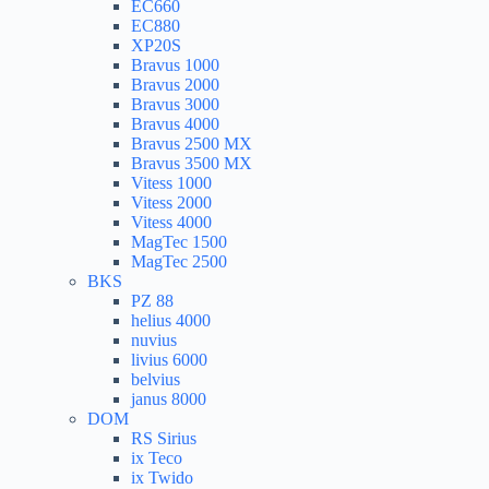
EC660
EC880
XP20S
Bravus 1000
Bravus 2000
Bravus 3000
Bravus 4000
Bravus 2500 MX
Bravus 3500 MX
Vitess 1000
Vitess 2000
Vitess 4000
MagTec 1500
MagTec 2500
BKS
PZ 88
helius 4000
nuvius
livius 6000
belvius
janus 8000
DOM
RS Sirius
ix Teco
ix Twido