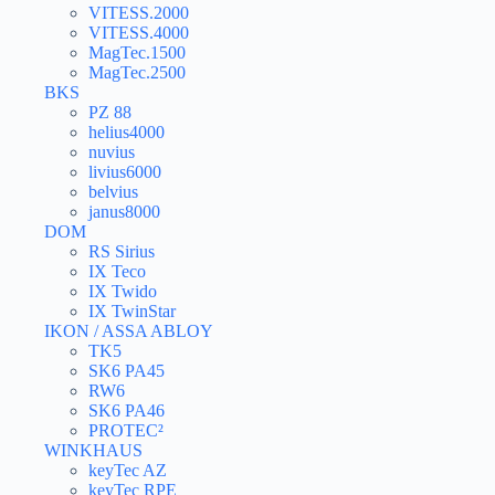
VITESS.2000
VITESS.4000
MagTec.1500
MagTec.2500
BKS
PZ 88
helius4000
nuvius
livius6000
belvius
janus8000
DOM
RS Sirius
IX Teco
IX Twido
IX TwinStar
IKON / ASSA ABLOY
TK5
SK6 PA45
RW6
SK6 PA46
PROTEC²
WINKHAUS
keyTec AZ
keyTec RPE