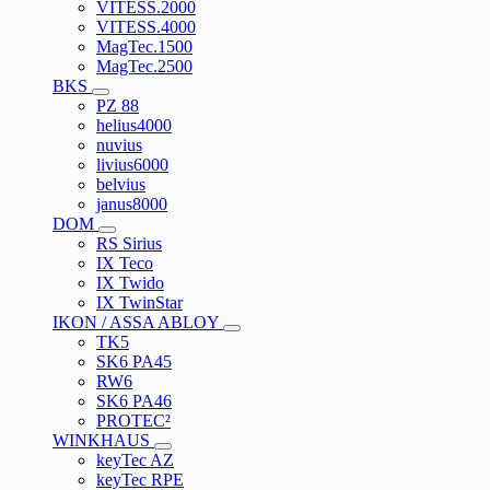
VITESS.2000
VITESS.4000
MagTec.1500
MagTec.2500
BKS
PZ 88
helius4000
nuvius
livius6000
belvius
janus8000
DOM
RS Sirius
IX Teco
IX Twido
IX TwinStar
IKON / ASSA ABLOY
TK5
SK6 PA45
RW6
SK6 PA46
PROTEC²
WINKHAUS
keyTec AZ
keyTec RPE