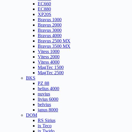
EC660
EC880
XP20S
Bravus 1000
Bravus 2000
Bravus 3000
Bravus 4000
Bravus 2500 MX
Bravus 3500 MX
Vitess 1000
Vitess 2000
Vitess 4000
MagTec 1500
MagTec 2500
BKS
PZ 88
helius 4000
nuvius
livius 6000
belvius
janus 8000
DOM
RS Sirius
ix Teco
ix Twido