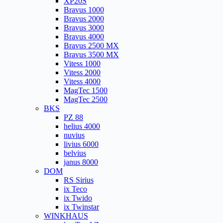
XP20S
Bravus 1000
Bravus 2000
Bravus 3000
Bravus 4000
Bravus 2500 MX
Bravus 3500 MX
Vitess 1000
Vitess 2000
Vitess 4000
MagTec 1500
MagTec 2500
BKS
PZ 88
helius 4000
nuvius
livius 6000
belvius
janus 8000
DOM
RS Sirius
ix Teco
ix Twido
ix Twinstar
WINKHAUS