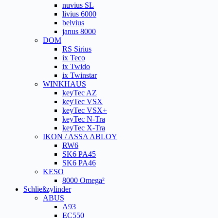
nuvius SL
livius 6000
belvius
janus 8000
DOM
RS Sirius
ix Teco
ix Twido
ix Twinstar
WINKHAUS
keyTec AZ
keyTec VSX
keyTec VSX+
keyTec N-Tra
keyTec X-Tra
IKON / ASSA ABLOY
RW6
SK6 PA45
SK6 PA46
KESO
8000 Omega²
Schließzylinder
ABUS
A93
EC550