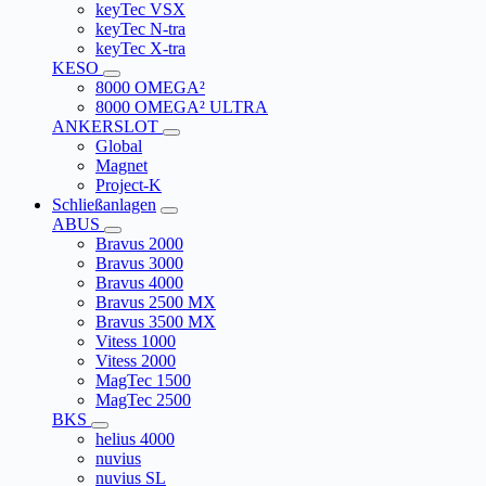
keyTec VSX
keyTec N-tra
keyTec X-tra
KESO
8000 OMEGA²
8000 OMEGA² ULTRA
ANKERSLOT
Global
Magnet
Project-K
Schließanlagen
ABUS
Bravus 2000
Bravus 3000
Bravus 4000
Bravus 2500 MX
Bravus 3500 MX
Vitess 1000
Vitess 2000
MagTec 1500
MagTec 2500
BKS
helius 4000
nuvius
nuvius SL