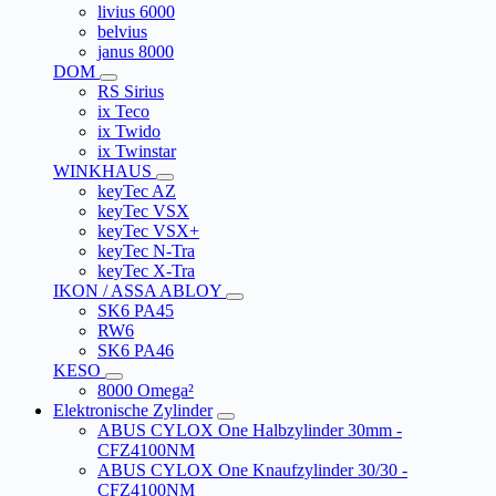
livius 6000
belvius
janus 8000
DOM
RS Sirius
ix Teco
ix Twido
ix Twinstar
WINKHAUS
keyTec AZ
keyTec VSX
keyTec VSX+
keyTec N-Tra
keyTec X-Tra
IKON / ASSA ABLOY
SK6 PA45
RW6
SK6 PA46
KESO
8000 Omega²
Elektronische Zylinder
ABUS CYLOX One Halbzylinder 30mm -
CFZ4100NM
ABUS CYLOX One Knaufzylinder 30/30 -
CFZ4100NM