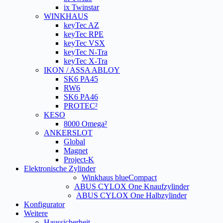
ix Twinstar
WINKHAUS
keyTec AZ
keyTec RPE
keyTec VSX
keyTec N-Tra
keyTec X-Tra
IKON / ASSA ABLOY
SK6 PA45
RW6
SK6 PA46
PROTEC²
KESO
8000 Omega²
ANKERSLOT
Global
Magnet
Project-K
Elektronische Zylinder
Winkhaus blueCompact
ABUS CYLOX One Knaufzylinder
ABUS CYLOX One Halbzylinder
Konfigurator
Weitere
Haussicherheit