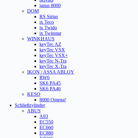
janus 8000
DOM
RS Sirius
ix Teco
ix Twido
ix Twinstar
WINKHAUS
keyTec AZ
keyTec VSX
keyTec VSX+
keyTec N-Tra
keyTec X-Tra
IKON / ASSA ABLOY
RW6
SK6 PA45
SK6 PA46
KESO
8000 Omega²
Schließzylinder
ABUS
A93
EC550
EC660
EC880