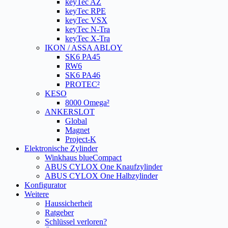
keyTec AZ
keyTec RPE
keyTec VSX
keyTec N-Tra
keyTec X-Tra
IKON / ASSA ABLOY
SK6 PA45
RW6
SK6 PA46
PROTEC²
KESO
8000 Omega²
ANKERSLOT
Global
Magnet
Project-K
Elektronische Zylinder
Winkhaus blueCompact
ABUS CYLOX One Knaufzylinder
ABUS CYLOX One Halbzylinder
Konfigurator
Weitere
Haussicherheit
Ratgeber
Schlüssel verloren?