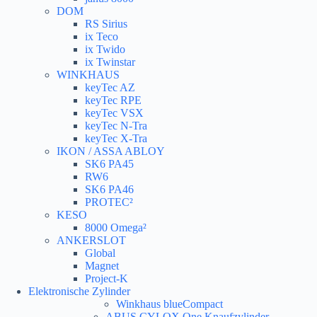
DOM
RS Sirius
ix Teco
ix Twido
ix Twinstar
WINKHAUS
keyTec AZ
keyTec RPE
keyTec VSX
keyTec N-Tra
keyTec X-Tra
IKON / ASSA ABLOY
SK6 PA45
RW6
SK6 PA46
PROTEC²
KESO
8000 Omega²
ANKERSLOT
Global
Magnet
Project-K
Elektronische Zylinder
Winkhaus blueCompact
ABUS CYLOX One Knaufzylinder