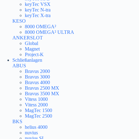
keyTec VSX
keyTec N-tra
keyTec X-tra
KESO
8000 OMEGA²
8000 OMEGA² ULTRA
ANKERSLOT
Global
Magnet
Project-K
Schließanlagen
ABUS
Bravus 2000
Bravus 3000
Bravus 4000
Bravus 2500 MX
Bravus 3500 MX
Vitess 1000
Vitess 2000
MagTec 1500
MagTec 2500
BKS
helius 4000
nuvius
nuvius SL