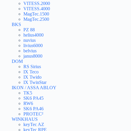
VITESS.2000
VITESS.4000
MagTec.1500
MagTec.2500
BKS
PZ 88
helius4000
nuvius
livius6000
belvius
janus8000
DOM
RS Sirius
IX Teco
IX Twido
IX TwinStar
IKON / ASSA ABLOY
TK5
SK6 PA45
RW6
SK6 PA46
PROTEC²
WINKHAUS
keyTec AZ
keyTec RPE