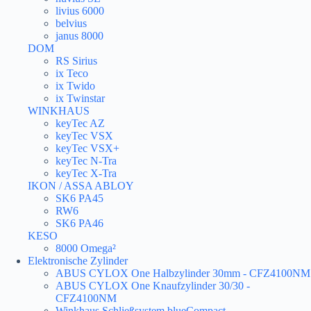
livius 6000
belvius
janus 8000
DOM
RS Sirius
ix Teco
ix Twido
ix Twinstar
WINKHAUS
keyTec AZ
keyTec VSX
keyTec VSX+
keyTec N-Tra
keyTec X-Tra
IKON / ASSA ABLOY
SK6 PA45
RW6
SK6 PA46
KESO
8000 Omega²
Elektronische Zylinder
ABUS CYLOX One Halbzylinder 30mm - CFZ4100NM
ABUS CYLOX One Knaufzylinder 30/30 -
CFZ4100NM
Winkhaus Schließsystem blueCompact