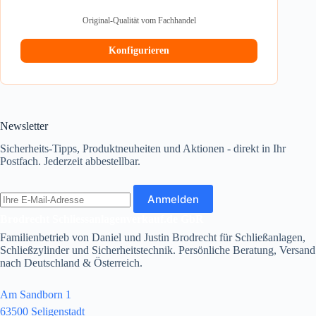
Original-Qualität vom Fachhandel
Konfigurieren
Newsletter
Sicherheits-Tipps, Produktneuheiten und Aktionen - direkt in Ihr
Postfach. Jederzeit abbestellbar.
E-
Anmelden
Mail-
Adresse
Brodrecht Schliessanlagenverkauf.de GbR
Familienbetrieb von Daniel und Justin Brodrecht für Schließanlagen,
Schließzylinder und Sicherheitstechnik. Persönliche Beratung, Versand
nach Deutschland & Österreich.
Am Sandborn 1
63500 Seligenstadt