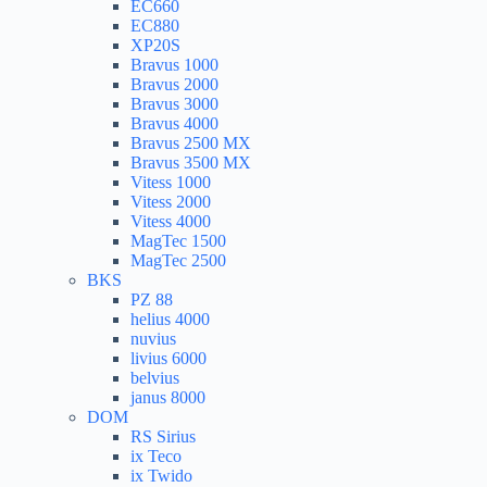
EC660
EC880
XP20S
Bravus 1000
Bravus 2000
Bravus 3000
Bravus 4000
Bravus 2500 MX
Bravus 3500 MX
Vitess 1000
Vitess 2000
Vitess 4000
MagTec 1500
MagTec 2500
BKS
PZ 88
helius 4000
nuvius
livius 6000
belvius
janus 8000
DOM
RS Sirius
ix Teco
ix Twido