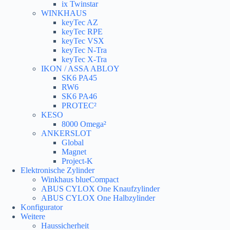
ix Twinstar
WINKHAUS
keyTec AZ
keyTec RPE
keyTec VSX
keyTec N-Tra
keyTec X-Tra
IKON / ASSA ABLOY
SK6 PA45
RW6
SK6 PA46
PROTEC²
KESO
8000 Omega²
ANKERSLOT
Global
Magnet
Project-K
Elektronische Zylinder
Winkhaus blueCompact
ABUS CYLOX One Knaufzylinder
ABUS CYLOX One Halbzylinder
Konfigurator
Weitere
Haussicherheit