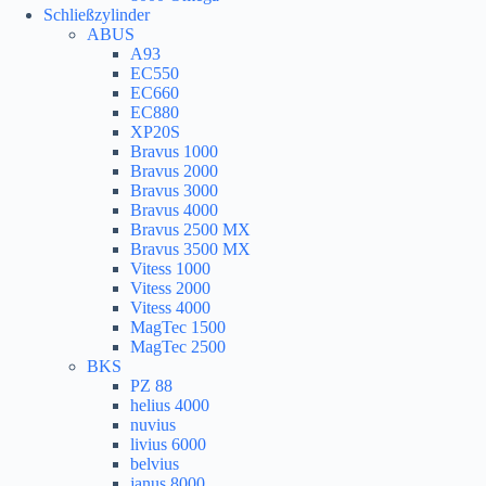
Schließzylinder
ABUS
A93
EC550
EC660
EC880
XP20S
Bravus 1000
Bravus 2000
Bravus 3000
Bravus 4000
Bravus 2500 MX
Bravus 3500 MX
Vitess 1000
Vitess 2000
Vitess 4000
MagTec 1500
MagTec 2500
BKS
PZ 88
helius 4000
nuvius
livius 6000
belvius
janus 8000