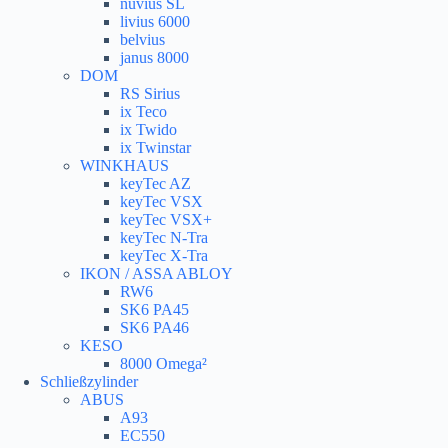
nuvius SL
livius 6000
belvius
janus 8000
DOM
RS Sirius
ix Teco
ix Twido
ix Twinstar
WINKHAUS
keyTec AZ
keyTec VSX
keyTec VSX+
keyTec N-Tra
keyTec X-Tra
IKON / ASSA ABLOY
RW6
SK6 PA45
SK6 PA46
KESO
8000 Omega²
Schließzylinder
ABUS
A93
EC550