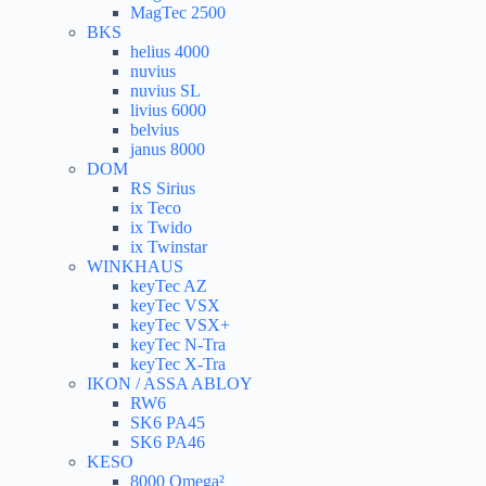
MagTec 2500
BKS
helius 4000
nuvius
nuvius SL
livius 6000
belvius
janus 8000
DOM
RS Sirius
ix Teco
ix Twido
ix Twinstar
WINKHAUS
keyTec AZ
keyTec VSX
keyTec VSX+
keyTec N-Tra
keyTec X-Tra
IKON / ASSA ABLOY
RW6
SK6 PA45
SK6 PA46
KESO
8000 Omega²