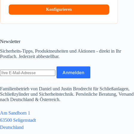
Konfigurieren
Newsletter
Sicherheits-Tipps, Produktneuheiten und Aktionen - direkt in Ihr
Postfach. Jederzeit abbestellbar.
E-
Anmelden
Mail-
Adresse
Brodrecht Schliessanlagenverkauf.de GbR
Familienbetrieb von Daniel und Justin Brodrecht für Schließanlagen,
Schließzylinder und Sicherheitstechnik. Persönliche Beratung, Versand
nach Deutschland & Österreich.
Am Sandborn 1
63500 Seligenstadt
Deutschland