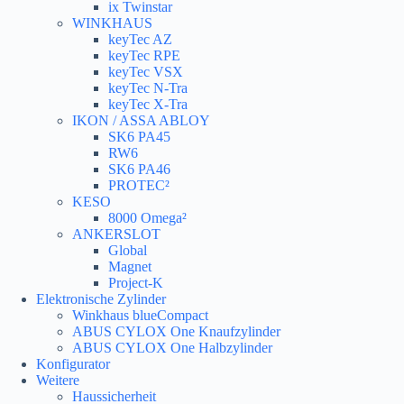
ix Twinstar
WINKHAUS
keyTec AZ
keyTec RPE
keyTec VSX
keyTec N-Tra
keyTec X-Tra
IKON / ASSA ABLOY
SK6 PA45
RW6
SK6 PA46
PROTEC²
KESO
8000 Omega²
ANKERSLOT
Global
Magnet
Project-K
Elektronische Zylinder
Winkhaus blueCompact
ABUS CYLOX One Knaufzylinder
ABUS CYLOX One Halbzylinder
Konfigurator
Weitere
Haussicherheit