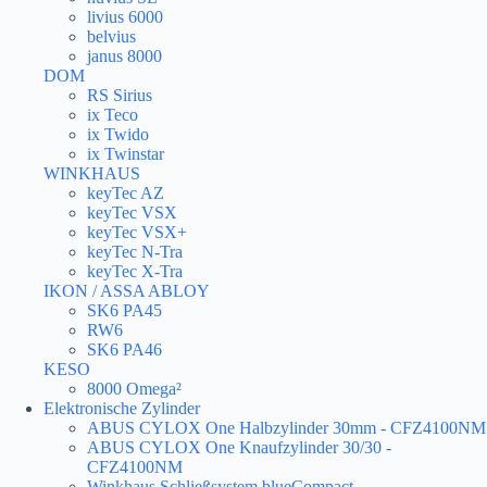
livius 6000
belvius
janus 8000
DOM
RS Sirius
ix Teco
ix Twido
ix Twinstar
WINKHAUS
keyTec AZ
keyTec VSX
keyTec VSX+
keyTec N-Tra
keyTec X-Tra
IKON / ASSA ABLOY
SK6 PA45
RW6
SK6 PA46
KESO
8000 Omega²
Elektronische Zylinder
ABUS CYLOX One Halbzylinder 30mm - CFZ4100NM
ABUS CYLOX One Knaufzylinder 30/30 -
CFZ4100NM
Winkhaus Schließsystem blueCompact