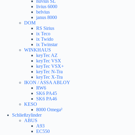
nuvius SL
livius 6000
belvius
janus 8000
DOM
RS Sirius
ix Teco
ix Twido
ix Twinstar
WINKHAUS
keyTec AZ
keyTec VSX
keyTec VSX+
keyTec N-Tra
keyTec X-Tra
IKON / ASSA ABLOY
RW6
SK6 PA45
SK6 PA46
KESO
8000 Omega²
Schließzylinder
ABUS
A93
EC550