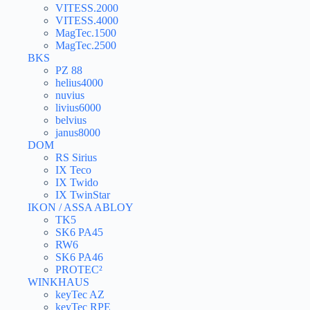
VITESS.2000
VITESS.4000
MagTec.1500
MagTec.2500
BKS
PZ 88
helius4000
nuvius
livius6000
belvius
janus8000
DOM
RS Sirius
IX Teco
IX Twido
IX TwinStar
IKON / ASSA ABLOY
TK5
SK6 PA45
RW6
SK6 PA46
PROTEC²
WINKHAUS
keyTec AZ
keyTec RPE