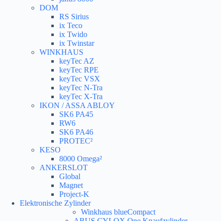
DOM
RS Sirius
ix Teco
ix Twido
ix Twinstar
WINKHAUS
keyTec AZ
keyTec RPE
keyTec VSX
keyTec N-Tra
keyTec X-Tra
IKON / ASSA ABLOY
SK6 PA45
RW6
SK6 PA46
PROTEC²
KESO
8000 Omega²
ANKERSLOT
Global
Magnet
Project-K
Elektronische Zylinder
Winkhaus blueCompact
ABUS CYLOX One Knaufzylinder