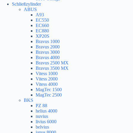
Schließzylinder
ABUS
A93
EC550
EC660
EC880
XP20S
Bravus 1000
Bravus 2000
Bravus 3000
Bravus 4000
Bravus 2500 MX
Bravus 3500 MX
Vitess 1000
Vitess 2000
Vitess 4000
MagTec 1500
MagTec 2500
BKS
PZ 88
helius 4000
nuvius
livius 6000
belvius
janus 8000