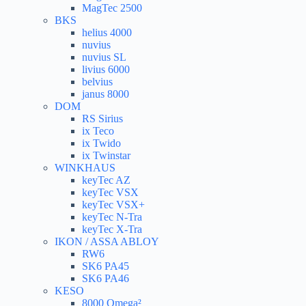
MagTec 2500
BKS
helius 4000
nuvius
nuvius SL
livius 6000
belvius
janus 8000
DOM
RS Sirius
ix Teco
ix Twido
ix Twinstar
WINKHAUS
keyTec AZ
keyTec VSX
keyTec VSX+
keyTec N-Tra
keyTec X-Tra
IKON / ASSA ABLOY
RW6
SK6 PA45
SK6 PA46
KESO
8000 Omega²