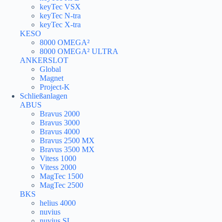
keyTec VSX
keyTec N-tra
keyTec X-tra
KESO
8000 OMEGA²
8000 OMEGA² ULTRA
ANKERSLOT
Global
Magnet
Project-K
Schließanlagen
ABUS
Bravus 2000
Bravus 3000
Bravus 4000
Bravus 2500 MX
Bravus 3500 MX
Vitess 1000
Vitess 2000
MagTec 1500
MagTec 2500
BKS
helius 4000
nuvius
nuvius SL