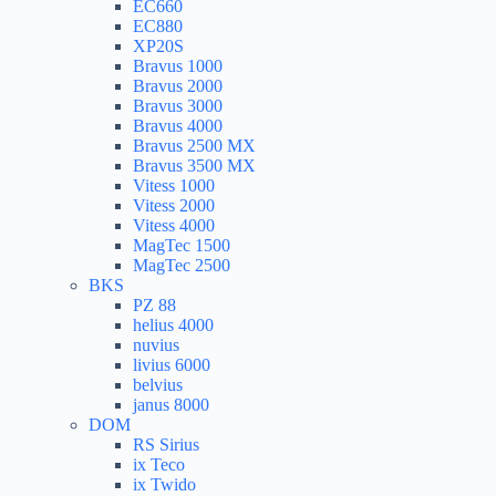
EC660
EC880
XP20S
Bravus 1000
Bravus 2000
Bravus 3000
Bravus 4000
Bravus 2500 MX
Bravus 3500 MX
Vitess 1000
Vitess 2000
Vitess 4000
MagTec 1500
MagTec 2500
BKS
PZ 88
helius 4000
nuvius
livius 6000
belvius
janus 8000
DOM
RS Sirius
ix Teco
ix Twido