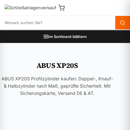
Produkte durchsuchen
Im Sortiment blättern
ABUS XP20S
ABUS XP20S Profilzylinder kaufen: Doppel-, Knauf-
& Halbzylinder nach Maß, geprüfte Sicherheit. Mit
Sicherungskarte, Versand DE & AT.