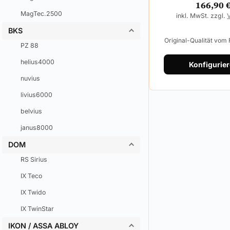
166,90
MagTec.2500
inkl. MwSt. zzgl.
BKS
Original-Qualität vom
PZ 88
helius4000
Konfigurie
nuvius
livius6000
belvius
janus8000
DOM
RS Sirius
IX Teco
IX Twido
IX TwinStar
IKON / ASSA ABLOY