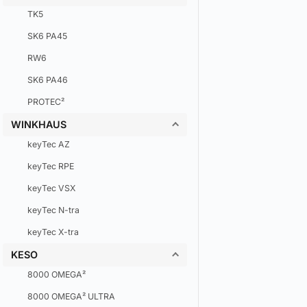
TK5
SK6 PA45
RW6
SK6 PA46
PROTEC²
WINKHAUS
keyTec AZ
keyTec RPE
keyTec VSX
keyTec N-tra
keyTec X-tra
KESO
8000 OMEGA²
8000 OMEGA² ULTRA