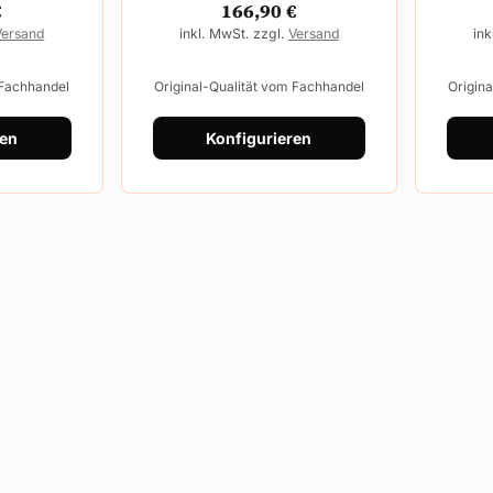
€
166,90
€
Versand
inkl. MwSt. zzgl.
Versand
ink
 Fachhandel
Original-Qualität vom Fachhandel
Origin
ren
Konfigurieren