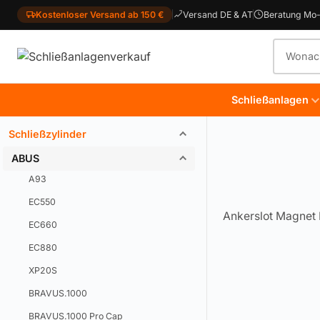
Kostenloser Versand ab 150 €
Versand DE & AT
Beratung Mo-
Produkt
Schließanlagen
Schließzylinder
ABUS
A93
EC550
Ankerslot Magnet 
EC660
EC880
XP20S
BRAVUS.1000
BRAVUS.1000 Pro Cap