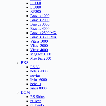
EC660
EC880
XP20S
Bravus 1000
Bravus 2000
Bravus 3000
Bravus 4000
Bravus 2500 MX
Bravus 3500 MX
Vitess 1000
Vitess 2000
Vitess 4000
MagTec 1500
MagTec 2500
BKS
PZ 88
helius 4000
nuvius
livius 6000
belvius
janus 8000
DOM
RS Sirius
ix Teco
ix Twido