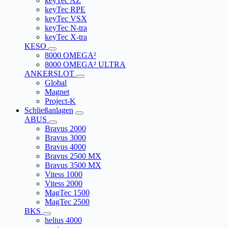
keyTec AZ
keyTec RPE
keyTec VSX
keyTec N-tra
keyTec X-tra
KESO
8000 OMEGA²
8000 OMEGA² ULTRA
ANKERSLOT
Global
Magnet
Project-K
Schließanlagen
ABUS
Bravus 2000
Bravus 3000
Bravus 4000
Bravus 2500 MX
Bravus 3500 MX
Vitess 1000
Vitess 2000
MagTec 1500
MagTec 2500
BKS
helius 4000