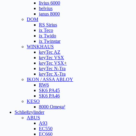
livius 6000
belvius
janus 8000
DOM
RS Sirius
ix Teco
ix Twido
ix Twinstar
WINKHAUS
keyTec AZ
keyTec VSX
keyTec VSX+
keyTec N-Tra
keyTec X-Tra
IKON / ASSA ABLOY
RW6
SK6 PA45
SK6 PA46
KESO
8000 Omega²
Schließzylinder
ABUS
A93
EC550
EC660