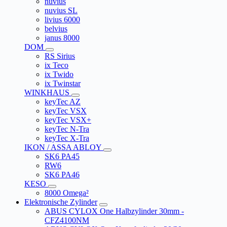
nuvius
nuvius SL
livius 6000
belvius
janus 8000
DOM
RS Sirius
ix Teco
ix Twido
ix Twinstar
WINKHAUS
keyTec AZ
keyTec VSX
keyTec VSX+
keyTec N-Tra
keyTec X-Tra
IKON / ASSA ABLOY
SK6 PA45
RW6
SK6 PA46
KESO
8000 Omega²
Elektronische Zylinder
ABUS CYLOX One Halbzylinder 30mm -
CFZ4100NM