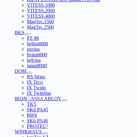
VITESS.1000
VITESS.2000
VITESS.4000
MagTec.1500
MagTec.2500
BKS
PZ 88
helius4000
nuvius
livius6000
belvius
janus8000
DOM
RS Sirius
IX Teco
IX Twido
IX TwinStar
IKON / ASSA ABLOY
TK5
SK6 PA45
RW6
SK6 PA46
PROTEC²
WINKHAUS