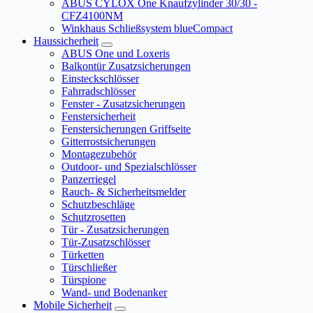
ABUS CYLOX One Knaufzylinder 30/30 -
CFZ4100NM
Winkhaus Schließsystem blueCompact
Haussicherheit
ABUS One und Loxeris
Balkontür Zusatzsicherungen
Einsteckschlösser
Fahrradschlösser
Fenster - Zusatzsicherungen
Fenstersicherheit
Fenstersicherungen Griffseite
Gitterrostsicherungen
Montagezubehör
Outdoor- und Spezialschlösser
Panzerriegel
Rauch- & Sicherheitsmelder
Schutzbeschläge
Schutzrosetten
Tür - Zusatzsicherungen
Tür-Zusatzschlösser
Türketten
Türschließer
Türspione
Wand- und Bodenanker
Mobile Sicherheit