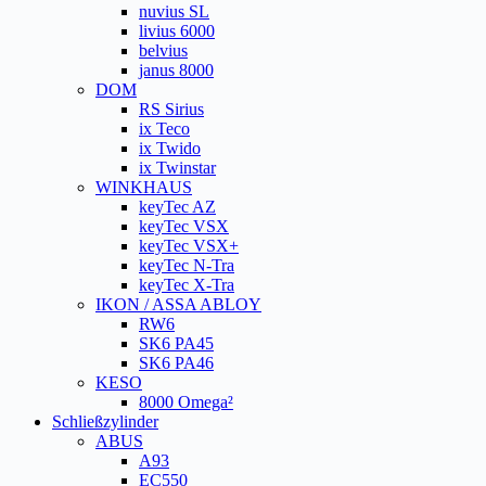
nuvius SL
livius 6000
belvius
janus 8000
DOM
RS Sirius
ix Teco
ix Twido
ix Twinstar
WINKHAUS
keyTec AZ
keyTec VSX
keyTec VSX+
keyTec N-Tra
keyTec X-Tra
IKON / ASSA ABLOY
RW6
SK6 PA45
SK6 PA46
KESO
8000 Omega²
Schließzylinder
ABUS
A93
EC550