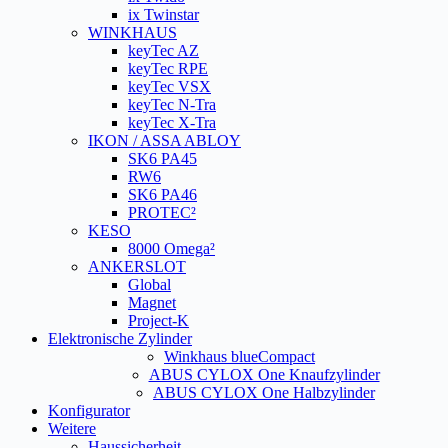
ix Twinstar
WINKHAUS
keyTec AZ
keyTec RPE
keyTec VSX
keyTec N-Tra
keyTec X-Tra
IKON / ASSA ABLOY
SK6 PA45
RW6
SK6 PA46
PROTEC²
KESO
8000 Omega²
ANKERSLOT
Global
Magnet
Project-K
Elektronische Zylinder
Winkhaus blueCompact
ABUS CYLOX One Knaufzylinder
ABUS CYLOX One Halbzylinder
Konfigurator
Weitere
Haussicherheit