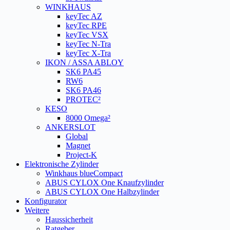
WINKHAUS
keyTec AZ
keyTec RPE
keyTec VSX
keyTec N-Tra
keyTec X-Tra
IKON / ASSA ABLOY
SK6 PA45
RW6
SK6 PA46
PROTEC²
KESO
8000 Omega²
ANKERSLOT
Global
Magnet
Project-K
Elektronische Zylinder
Winkhaus blueCompact
ABUS CYLOX One Knaufzylinder
ABUS CYLOX One Halbzylinder
Konfigurator
Weitere
Haussicherheit
Ratgeber