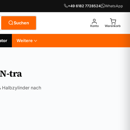
+49 6182 7728524
WhatsApp
Suchen
Konto
Warenkorb
ator
Weitere
N-tra
& Halbzylinder nach