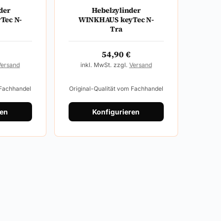
der
Hebelzylinder
Tec N-
WINKHAUS keyTec N-
Tra
54,90
€
Versand
inkl. MwSt. zzgl.
Versand
 Fachhandel
Original-Qualität vom Fachhandel
ren
Konfigurieren