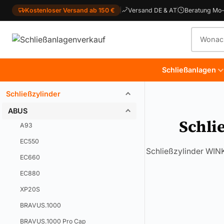
Kostenloser Versand ab 150 €
Versand DE & AT
Beratung Mo-
Produkt
Schließanlagen
Schließzylinder
ABUS
Schli
A93
EC550
Schließzylinder WINK
EC660
EC880
XP20S
BRAVUS.1000
BRAVUS.1000 Pro Cap