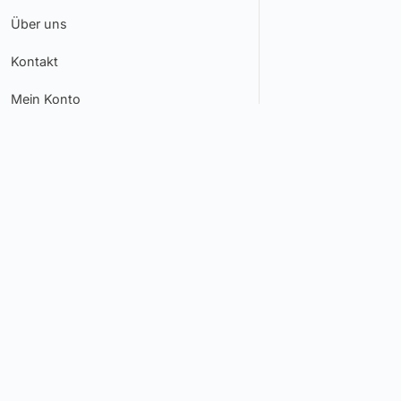
Über uns
Kontakt
Mein Konto
Newsletter
Sicherheits-Tipps, Produktneuheiten und Aktionen - direkt in
Ihr Postfach. Jederzeit abbestellbar.
Sortime
Brodrecht Schliessanlagenverkauf.de GbR