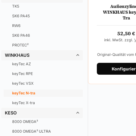
Außenzylin
TK5
WINKHAUS key
SK6 PA45
Tra
RW6
52,50
€
SK6 PA46
inkl. MwSt. zzgl.
PROTEC²
Original-Qualität vom
WINKHAUS
keyTec AZ
Konfigurie
keyTec RPE
keyTec VSX
keyTec N-tra
keyTec X-tra
KESO
8000 OMEGA²
8000 OMEGA² ULTRA