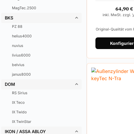
64,90
€
MagTec.2500
inkl. MwSt. zzgl.
BKS
PZ 88
Original-Qualität vom
helius4000
Konfigurie
nuvius
livius6000
belvius
janus8000
DOM
RS Sirius
IX Teco
IX Twido
IX TwinStar
IKON / ASSA ABLOY