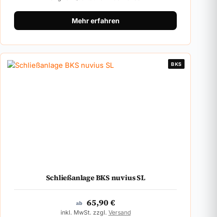
Mehr erfahren
BKS
Schließanlage BKS nuvius SL
65,90
€
ab
inkl. MwSt. zzgl.
Versand