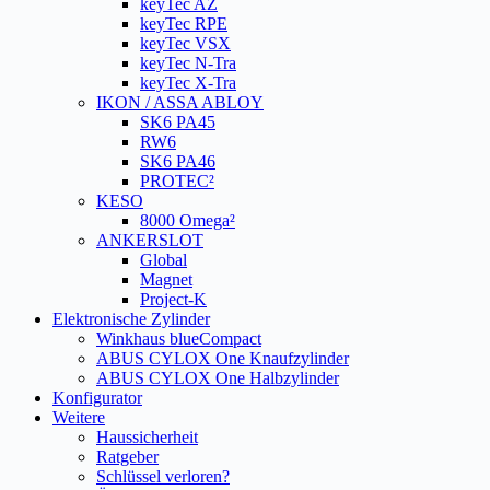
keyTec AZ
keyTec RPE
keyTec VSX
keyTec N-Tra
keyTec X-Tra
IKON / ASSA ABLOY
SK6 PA45
RW6
SK6 PA46
PROTEC²
KESO
8000 Omega²
ANKERSLOT
Global
Magnet
Project-K
Elektronische Zylinder
Winkhaus blueCompact
ABUS CYLOX One Knaufzylinder
ABUS CYLOX One Halbzylinder
Konfigurator
Weitere
Haussicherheit
Ratgeber
Schlüssel verloren?