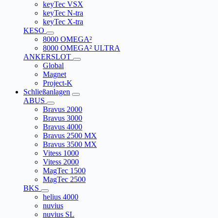
keyTec VSX
keyTec N-tra
keyTec X-tra
KESO
8000 OMEGA²
8000 OMEGA² ULTRA
ANKERSLOT
Global
Magnet
Project-K
Schließanlagen
ABUS
Bravus 2000
Bravus 3000
Bravus 4000
Bravus 2500 MX
Bravus 3500 MX
Vitess 1000
Vitess 2000
MagTec 1500
MagTec 2500
BKS
helius 4000
nuvius
nuvius SL