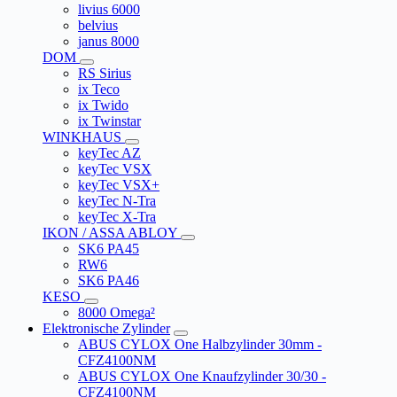
livius 6000
belvius
janus 8000
DOM
RS Sirius
ix Teco
ix Twido
ix Twinstar
WINKHAUS
keyTec AZ
keyTec VSX
keyTec VSX+
keyTec N-Tra
keyTec X-Tra
IKON / ASSA ABLOY
SK6 PA45
RW6
SK6 PA46
KESO
8000 Omega²
Elektronische Zylinder
ABUS CYLOX One Halbzylinder 30mm -
CFZ4100NM
ABUS CYLOX One Knaufzylinder 30/30 -
CFZ4100NM