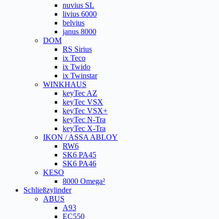
nuvius SL
livius 6000
belvius
janus 8000
DOM
RS Sirius
ix Teco
ix Twido
ix Twinstar
WINKHAUS
keyTec AZ
keyTec VSX
keyTec VSX+
keyTec N-Tra
keyTec X-Tra
IKON / ASSA ABLOY
RW6
SK6 PA45
SK6 PA46
KESO
8000 Omega²
Schließzylinder
ABUS
A93
EC550