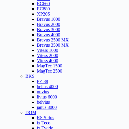
EC660
EC880
XP20S
Bravus 1000
Bravus 2000
Bravus 3000
Bravus 4000
Bravus 2500 MX
Bravus 3500 MX
Vitess 1000
Vitess 2000
Vitess 4000
MagTec 1500
MagTec 2500
BKS
PZ 88
helius 4000
nuvius
livius 6000
belvius
janus 8000
DOM
RS Sirius
ix Teco
ix Twido