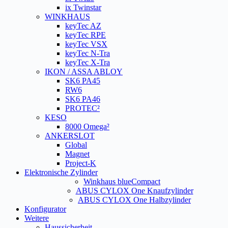
ix Twinstar
WINKHAUS
keyTec AZ
keyTec RPE
keyTec VSX
keyTec N-Tra
keyTec X-Tra
IKON / ASSA ABLOY
SK6 PA45
RW6
SK6 PA46
PROTEC²
KESO
8000 Omega²
ANKERSLOT
Global
Magnet
Project-K
Elektronische Zylinder
Winkhaus blueCompact
ABUS CYLOX One Knaufzylinder
ABUS CYLOX One Halbzylinder
Konfigurator
Weitere
Haussicherheit