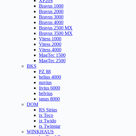
XP20S
Bravus 1000
Bravus 2000
Bravus 3000
Bravus 4000
Bravus 2500 MX
Bravus 3500 MX
Vitess 1000
Vitess 2000
Vitess 4000
MagTec 1500
MagTec 2500
BKS
PZ 88
helius 4000
nuvius
livius 6000
belvius
janus 8000
DOM
RS Sirius
ix Teco
ix Twido
ix Twinstar
WINKHAUS