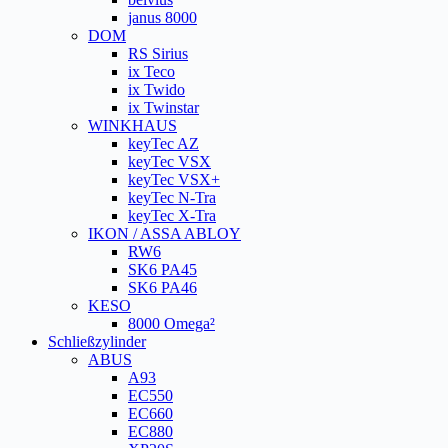
janus 8000
DOM
RS Sirius
ix Teco
ix Twido
ix Twinstar
WINKHAUS
keyTec AZ
keyTec VSX
keyTec VSX+
keyTec N-Tra
keyTec X-Tra
IKON / ASSA ABLOY
RW6
SK6 PA45
SK6 PA46
KESO
8000 Omega²
Schließzylinder
ABUS
A93
EC550
EC660
EC880