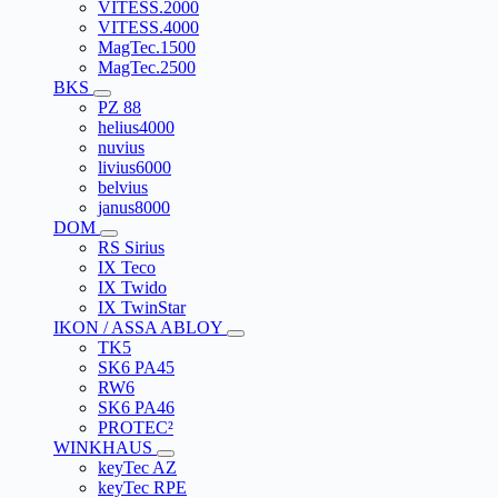
VITESS.2000
VITESS.4000
MagTec.1500
MagTec.2500
BKS
PZ 88
helius4000
nuvius
livius6000
belvius
janus8000
DOM
RS Sirius
IX Teco
IX Twido
IX TwinStar
IKON / ASSA ABLOY
TK5
SK6 PA45
RW6
SK6 PA46
PROTEC²
WINKHAUS
keyTec AZ
keyTec RPE