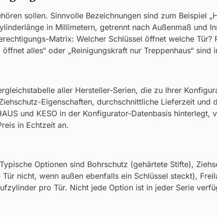
 gehören sollen. Sinnvolle Bezeichnungen sind zum Beispiel 
 Zylinderlänge in Millimetern, getrennt nach Außenmaß und 
rechtigungs-Matrix: Welcher Schlüssel öffnet welche Tür? Pe
l öffnet alles“ oder „Reinigungskraft nur Treppenhaus“ sind
rgleichstabelle aller Hersteller-Serien, die zu Ihrer Konfig
Ziehschutz-Eigenschaften, durchschnittliche Lieferzeit und 
US und KESO in der Konfigurator-Datenbasis hinterlegt, vo
eis in Echtzeit an.
er. Typische Optionen sind Bohrschutz (gehärtete Stifte), Z
e Tür nicht, wenn außen ebenfalls ein Schlüssel steckt), Fre
linder pro Tür. Nicht jede Option ist in jeder Serie verfüg