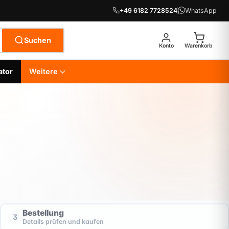
+49 6182 7728524
WhatsApp
Suchen
Konto
Warenkorb
ator
Weitere
Bestellung
3
Details prüfen und kaufen