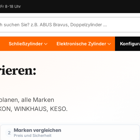
Fr 8-18 Uhr
e durchsuchen
Schließzylinder
Elektronische Zylinder
Konfigur
ieren:
 planen, alle Marken
, IKON, WINKHAUS, KESO.
Marken vergleichen
2
Preis und Sicherheit