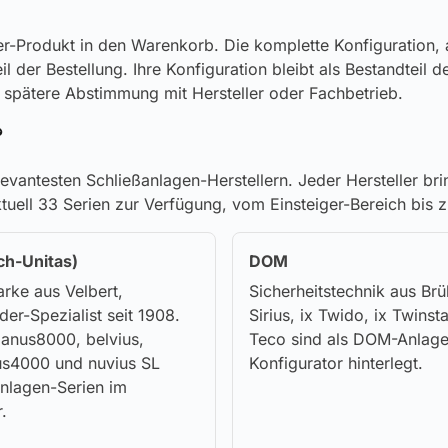
ner-Produkt in den Warenkorb. Die komplette Konfiguration,
 der Bestellung. Ihre Konfiguration bleibt als Bestandteil d
ie spätere Abstimmung mit Hersteller oder Fachbetrieb.
?
levantesten Schließanlagen-Herstellern. Jeder Hersteller b
ktuell 33 Serien zur Verfügung, vom Einsteiger-Bereich bis 
ch-Unitas)
DOM
ke aus Velbert,
Sicherheitstechnik aus Brü
der-Spezialist seit 1908.
Sirius, ix Twido, ix Twinst
janus8000, belvius,
Teco sind als DOM-Anlage
ius4000 und nuvius SL
Konfigurator hinterlegt.
Anlagen-Serien im
.