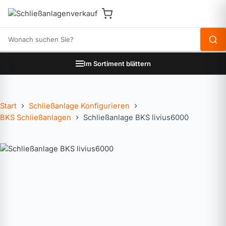
Produkte durchsuchen
Im Sortiment blättern
Start
Schließanlage Konfigurieren
BKS Schließanlagen
Schließanlage BKS livius6000