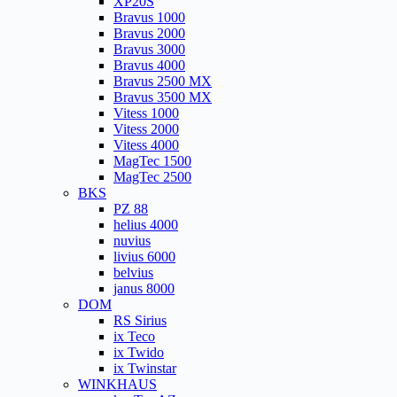
XP20S
Bravus 1000
Bravus 2000
Bravus 3000
Bravus 4000
Bravus 2500 MX
Bravus 3500 MX
Vitess 1000
Vitess 2000
Vitess 4000
MagTec 1500
MagTec 2500
BKS
PZ 88
helius 4000
nuvius
livius 6000
belvius
janus 8000
DOM
RS Sirius
ix Teco
ix Twido
ix Twinstar
WINKHAUS