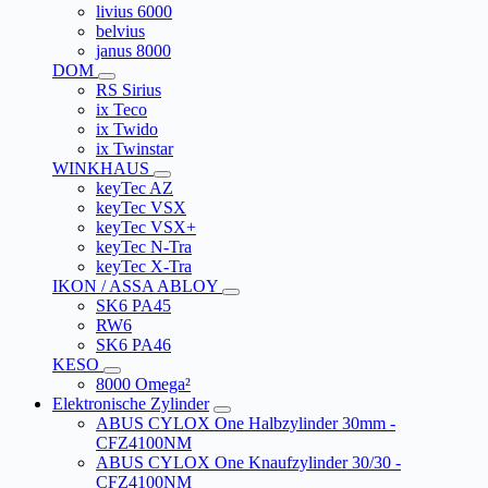
livius 6000
belvius
janus 8000
DOM
RS Sirius
ix Teco
ix Twido
ix Twinstar
WINKHAUS
keyTec AZ
keyTec VSX
keyTec VSX+
keyTec N-Tra
keyTec X-Tra
IKON / ASSA ABLOY
SK6 PA45
RW6
SK6 PA46
KESO
8000 Omega²
Elektronische Zylinder
ABUS CYLOX One Halbzylinder 30mm -
CFZ4100NM
ABUS CYLOX One Knaufzylinder 30/30 -
CFZ4100NM