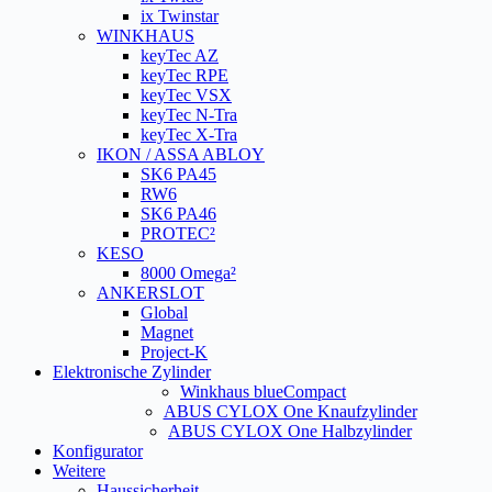
ix Twinstar
WINKHAUS
keyTec AZ
keyTec RPE
keyTec VSX
keyTec N-Tra
keyTec X-Tra
IKON / ASSA ABLOY
SK6 PA45
RW6
SK6 PA46
PROTEC²
KESO
8000 Omega²
ANKERSLOT
Global
Magnet
Project-K
Elektronische Zylinder
Winkhaus blueCompact
ABUS CYLOX One Knaufzylinder
ABUS CYLOX One Halbzylinder
Konfigurator
Weitere
Haussicherheit