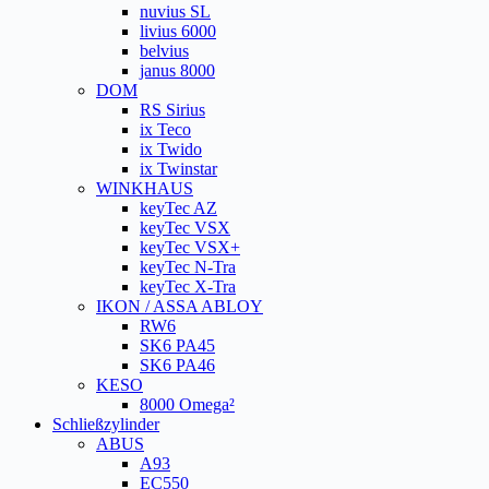
nuvius SL
livius 6000
belvius
janus 8000
DOM
RS Sirius
ix Teco
ix Twido
ix Twinstar
WINKHAUS
keyTec AZ
keyTec VSX
keyTec VSX+
keyTec N-Tra
keyTec X-Tra
IKON / ASSA ABLOY
RW6
SK6 PA45
SK6 PA46
KESO
8000 Omega²
Schließzylinder
ABUS
A93
EC550