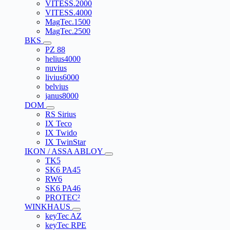
VITESS.2000
VITESS.4000
MagTec.1500
MagTec.2500
BKS
PZ 88
helius4000
nuvius
livius6000
belvius
janus8000
DOM
RS Sirius
IX Teco
IX Twido
IX TwinStar
IKON / ASSA ABLOY
TK5
SK6 PA45
RW6
SK6 PA46
PROTEC²
WINKHAUS
keyTec AZ
keyTec RPE