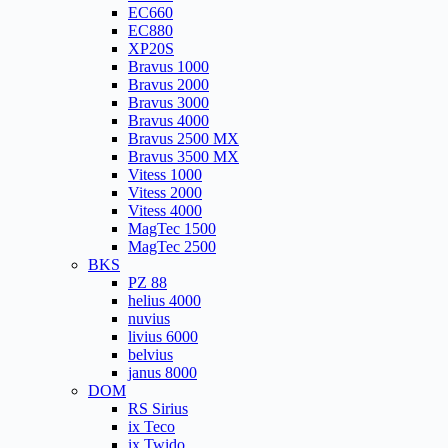
EC660
EC880
XP20S
Bravus 1000
Bravus 2000
Bravus 3000
Bravus 4000
Bravus 2500 MX
Bravus 3500 MX
Vitess 1000
Vitess 2000
Vitess 4000
MagTec 1500
MagTec 2500
BKS
PZ 88
helius 4000
nuvius
livius 6000
belvius
janus 8000
DOM
RS Sirius
ix Teco
ix Twido