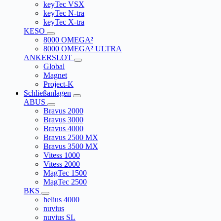
keyTec VSX
keyTec N-tra
keyTec X-tra
KESO
8000 OMEGA²
8000 OMEGA² ULTRA
ANKERSLOT
Global
Magnet
Project-K
Schließanlagen
ABUS
Bravus 2000
Bravus 3000
Bravus 4000
Bravus 2500 MX
Bravus 3500 MX
Vitess 1000
Vitess 2000
MagTec 1500
MagTec 2500
BKS
helius 4000
nuvius
nuvius SL