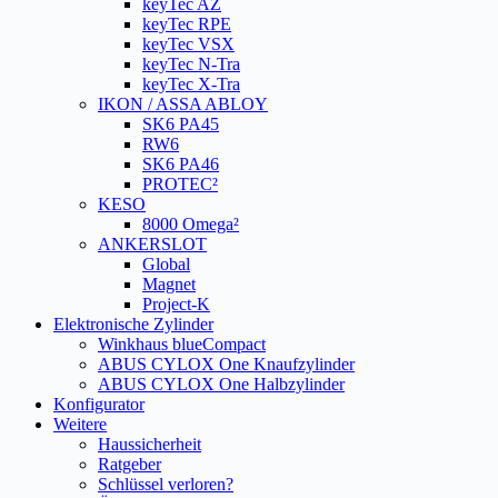
keyTec AZ
keyTec RPE
keyTec VSX
keyTec N-Tra
keyTec X-Tra
IKON / ASSA ABLOY
SK6 PA45
RW6
SK6 PA46
PROTEC²
KESO
8000 Omega²
ANKERSLOT
Global
Magnet
Project-K
Elektronische Zylinder
Winkhaus blueCompact
ABUS CYLOX One Knaufzylinder
ABUS CYLOX One Halbzylinder
Konfigurator
Weitere
Haussicherheit
Ratgeber
Schlüssel verloren?