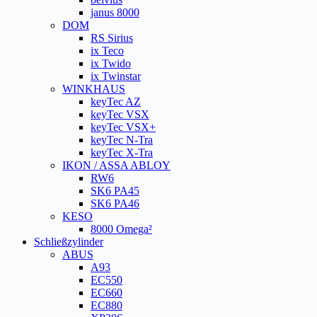
janus 8000
DOM
RS Sirius
ix Teco
ix Twido
ix Twinstar
WINKHAUS
keyTec AZ
keyTec VSX
keyTec VSX+
keyTec N-Tra
keyTec X-Tra
IKON / ASSA ABLOY
RW6
SK6 PA45
SK6 PA46
KESO
8000 Omega²
Schließzylinder
ABUS
A93
EC550
EC660
EC880