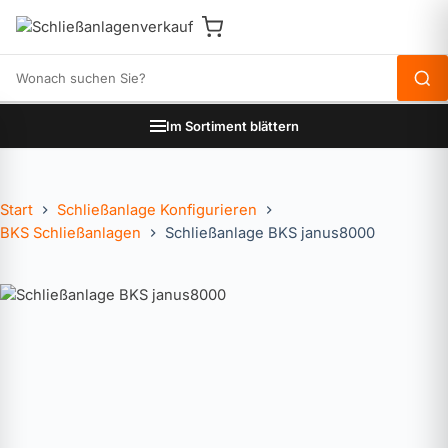
Produkte durchsuchen
Im Sortiment blättern
Start
Schließanlage Konfigurieren
BKS Schließanlagen
Schließanlage BKS janus8000