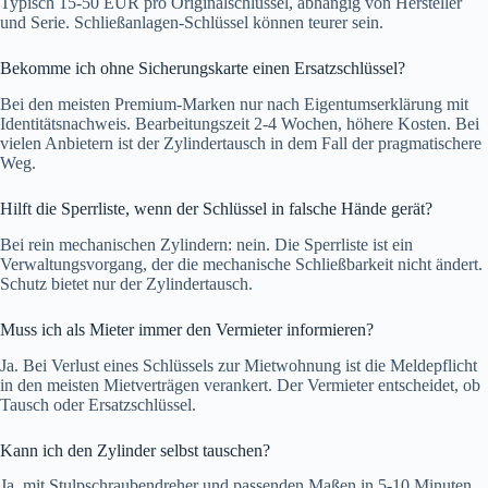
Typisch 15-50 EUR pro Originalschlüssel, abhängig von Hersteller
und Serie. Schließanlagen-Schlüssel können teurer sein.
Bekomme ich ohne Sicherungskarte einen Ersatzschlüssel?
Bei den meisten Premium-Marken nur nach Eigentumserklärung mit
Identitätsnachweis. Bearbeitungszeit 2-4 Wochen, höhere Kosten. Bei
vielen Anbietern ist der Zylindertausch in dem Fall der pragmatischere
Weg.
Hilft die Sperrliste, wenn der Schlüssel in falsche Hände gerät?
Bei rein mechanischen Zylindern: nein. Die Sperrliste ist ein
Verwaltungsvorgang, der die mechanische Schließbarkeit nicht ändert.
Schutz bietet nur der Zylindertausch.
Muss ich als Mieter immer den Vermieter informieren?
Ja. Bei Verlust eines Schlüssels zur Mietwohnung ist die Meldepflicht
in den meisten Mietverträgen verankert. Der Vermieter entscheidet, ob
Tausch oder Ersatzschlüssel.
Kann ich den Zylinder selbst tauschen?
Ja, mit Stulpschraubendreher und passenden Maßen in 5-10 Minuten.