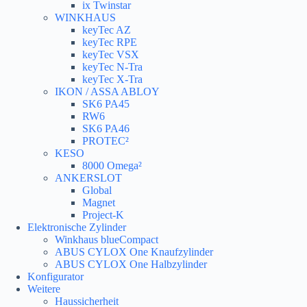
ix Twinstar
WINKHAUS
keyTec AZ
keyTec RPE
keyTec VSX
keyTec N-Tra
keyTec X-Tra
IKON / ASSA ABLOY
SK6 PA45
RW6
SK6 PA46
PROTEC²
KESO
8000 Omega²
ANKERSLOT
Global
Magnet
Project-K
Elektronische Zylinder
Winkhaus blueCompact
ABUS CYLOX One Knaufzylinder
ABUS CYLOX One Halbzylinder
Konfigurator
Weitere
Haussicherheit