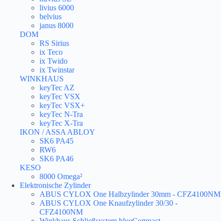
livius 6000
belvius
janus 8000
DOM
RS Sirius
ix Teco
ix Twido
ix Twinstar
WINKHAUS
keyTec AZ
keyTec VSX
keyTec VSX+
keyTec N-Tra
keyTec X-Tra
IKON / ASSA ABLOY
SK6 PA45
RW6
SK6 PA46
KESO
8000 Omega²
Elektronische Zylinder
ABUS CYLOX One Halbzylinder 30mm - CFZ4100NM
ABUS CYLOX One Knaufzylinder 30/30 -
CFZ4100NM
Winkhaus Schließsystem blueCompact