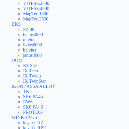
VITESS.2000
VITESS.4000
MagTec.1500
MagTec.2500
BKS
PZ 88
helius4000
nuvius
livius6000
belvius
janus8000
DOM
RS Sirius
IX Teco
IX Twido
IX TwinStar
IKON / ASSA ABLOY
TK5
SK6 PA45
RW6
SK6 PA46
PROTEC²
WINKHAUS
keyTec AZ
keyTec RPE