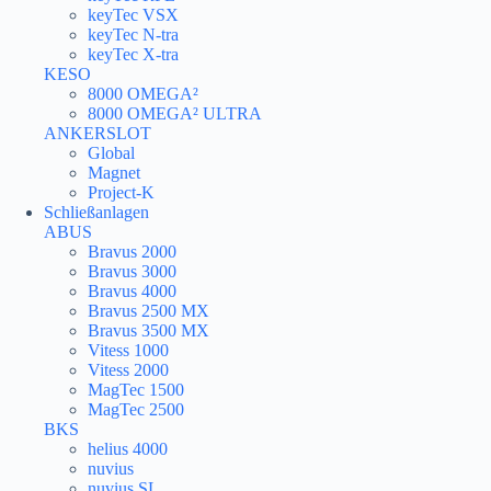
keyTec VSX
keyTec N-tra
keyTec X-tra
KESO
8000 OMEGA²
8000 OMEGA² ULTRA
ANKERSLOT
Global
Magnet
Project-K
Schließanlagen
ABUS
Bravus 2000
Bravus 3000
Bravus 4000
Bravus 2500 MX
Bravus 3500 MX
Vitess 1000
Vitess 2000
MagTec 1500
MagTec 2500
BKS
helius 4000
nuvius
nuvius SL