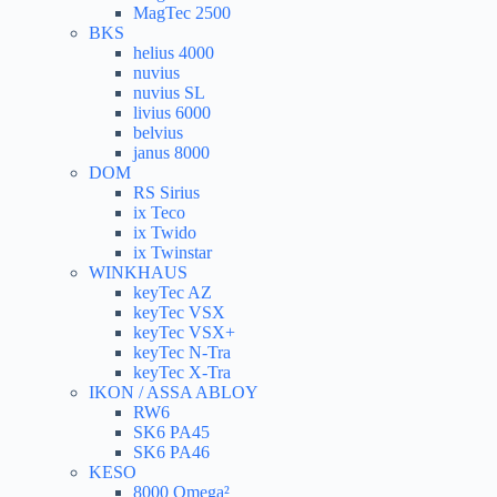
MagTec 2500
BKS
helius 4000
nuvius
nuvius SL
livius 6000
belvius
janus 8000
DOM
RS Sirius
ix Teco
ix Twido
ix Twinstar
WINKHAUS
keyTec AZ
keyTec VSX
keyTec VSX+
keyTec N-Tra
keyTec X-Tra
IKON / ASSA ABLOY
RW6
SK6 PA45
SK6 PA46
KESO
8000 Omega²