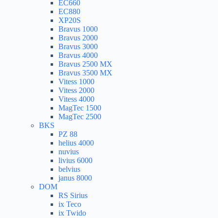
EC660
EC880
XP20S
Bravus 1000
Bravus 2000
Bravus 3000
Bravus 4000
Bravus 2500 MX
Bravus 3500 MX
Vitess 1000
Vitess 2000
Vitess 4000
MagTec 1500
MagTec 2500
BKS
PZ 88
helius 4000
nuvius
livius 6000
belvius
janus 8000
DOM
RS Sirius
ix Teco
ix Twido