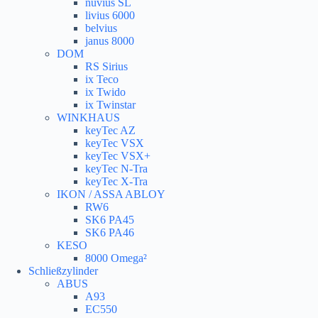
nuvius SL
livius 6000
belvius
janus 8000
DOM
RS Sirius
ix Teco
ix Twido
ix Twinstar
WINKHAUS
keyTec AZ
keyTec VSX
keyTec VSX+
keyTec N-Tra
keyTec X-Tra
IKON / ASSA ABLOY
RW6
SK6 PA45
SK6 PA46
KESO
8000 Omega²
Schließzylinder
ABUS
A93
EC550