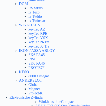
DOM
RS Sirius
ix Teco
ix Twido
ix Twinstar
WINKHAUS
keyTec AZ
keyTec RPE
keyTec VSX
keyTec N-Tra
keyTec X-Tra
IKON / ASSA ABLOY
SK6 PA45
RW6
SK6 PA46
PROTEC²
KESO
8000 Omega²
ANKERSLOT
Global
Magnet
Project-K
Elektronische Zylinder
Winkhaus blueCompact
ABUS CYLOX One Knaufzylinder