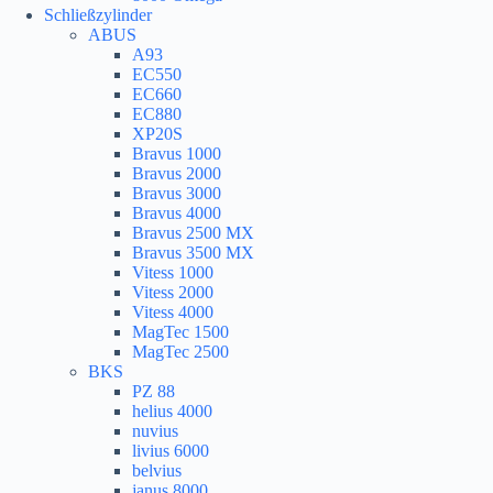
Schließzylinder
ABUS
A93
EC550
EC660
EC880
XP20S
Bravus 1000
Bravus 2000
Bravus 3000
Bravus 4000
Bravus 2500 MX
Bravus 3500 MX
Vitess 1000
Vitess 2000
Vitess 4000
MagTec 1500
MagTec 2500
BKS
PZ 88
helius 4000
nuvius
livius 6000
belvius
janus 8000