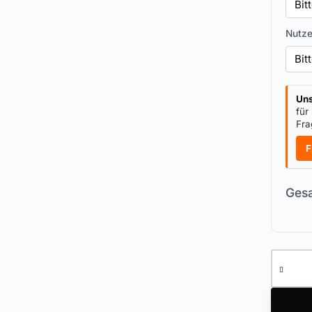
Nutze
Uns
für
Fra
F
Gesa
Winkhau