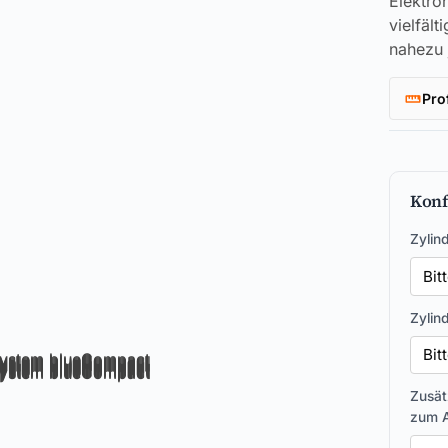
Elektro
vielfält
nahezu 
Pro
Konf
Zylin
Zylin
Zusät
zum A