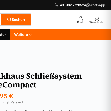
+49 6182 7728524
WhatsApp
Suchen
Konto
Warenkorb
ator
Weitere
khaus Schließsystem
eCompact
,95
€
t. zzgl.
Versand