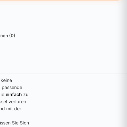
nen (0)
 keine
as passende
die
einfach
zu
ssel verloren
nd mit der
üssen Sie Sich