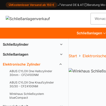
Kostenloser Versand ab 150 €
Versand DE & AT
Beratung Mo-
Produkt
Schließanlagen
Schließzylinder
Schließanlagen
Start
Elektronisch
Elektronische Zylinder
ABUS CYLOX One Halbzylinder
30mm - CFZ4100NM
ABUS CYLOX One Knaufzylinder
30/30 - CFZ4100NM
Winkhaus Schließsystem
blueCompact