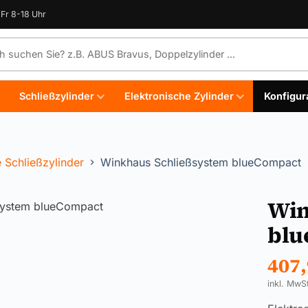
Fr 8-18 Uhr
e durchsuchen
Schließzylinder
Elektronische Zylinder
Konfigur
e Schließzylinder
Winkhaus Schließsystem blueCompact
Win
blu
407
inkl. MwS