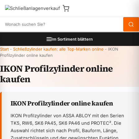
Produkte durchsuchen
Im Sortiment blättern
Start
-
Schließzylinder kaufen: alle Top-Marken online
-
IKON
Profilzylinder online kaufen
IKON Profilzylinder online
kaufen
IKON Profilzylinder online kaufen
IKON Profilzylinder von ASSA ABLOY mit den Serien
TK5, RW6, SK6 PA45, SK6 PA46 und PROTEC². Die
Auswahl richtet sich nach Profil, Bauform, Länge,
Zusatzschlüsseln und der gewünschten Funktion.