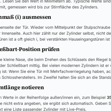
. Lesen Sie den Wert in Millimetern ab. Typische Werte si
mit, gemessen wird bis zur Stirnfläche des Zylinders.
enmaß (i) ausmessen
nenseite der Tür. Wieder vom Mittelpunkt der Stulpschraube 
 Innenseite. Auch hier zählt nur der Zylinder selbst, nicht 
en ist a oft gleich i, bei verstärkten Hauseingangstüren ist 
ießbart-Position prüfen
die kleine Nase, die beim Drehen des Schlüssels den Riegel
der Schließbart mittig. Bei vielen modernen Zylindern ist e
tig ist: Wenn Sie eine Tür mit Mehrfachverriegelung haben, 
s Schlossherstellers. Im Zweifel halten Sie sich an die Stan
amtlänge notieren
n Werte in der Reihenfolge außen/innen ein, zum Beispiel
3
ie nicht extra angeben, sie ergibt sich automatisch. Geben 
kt eine Liste passender Zylinder mit Live-Preis.