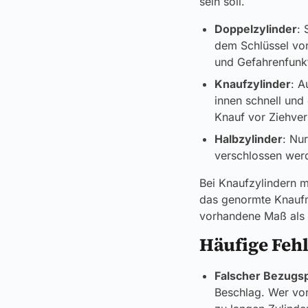
sein soll.
Doppelzylinder
:
dem Schlüssel von
und Gefahrenfunkt
Knaufzylinder
: A
innen schnell und
Knauf vor Ziehver
Halbzylinder
: Nu
verschlossen werd
Bei Knaufzylindern 
das genormte Knaufma
vorhandene Maß als 
Häufige Feh
Falscher Bezugs
Beschlag. Wer von