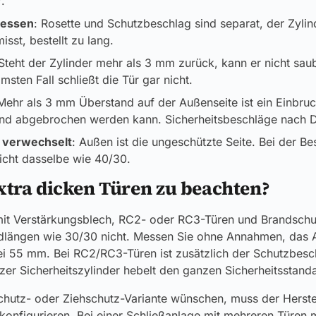
.
messen
: Rosette und Schutzbeschlag sind separat, der Zylin
sst, bestellt zu lang.
 Steht der Zylinder mehr als 3 mm zurück, kann er nicht sau
sten Fall schließt die Tür gar nicht.
 Mehr als 3 mm Überstand auf der Außenseite ist ein Einbruch
und abgebrochen werden kann. Sicherheitsbeschläge nach 
 verwechselt
: Außen ist die ungeschützte Seite. Bei der 
nicht dasselbe wie 40/30.
extra dicken Türen zu beachten?
it Verstärkungsblech, RC2- oder RC3-Türen und Brandschut
rdlängen wie 30/30 nicht. Messen Sie ohne Annahmen, das
 55 mm. Bei RC2/RC3-Türen ist zusätzlich der Schutzbeschl
zer Sicherheitszylinder hebelt den ganzen Sicherheitsstand
chutz- oder Ziehschutz-Variante wünschen, muss der Herste
nfigurieren. Bei einer Schließanlage mit mehreren Türen m