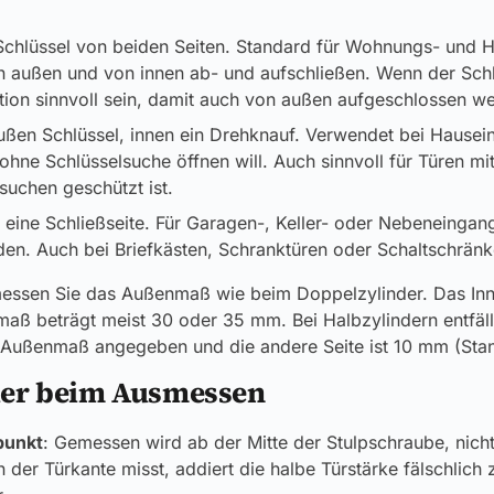
 Schlüssel von beiden Seiten. Standard für Wohnungs- und 
 außen und von innen ab- und aufschließen. Wenn der Schlü
ion sinnvoll sein, damit auch von außen aufgeschlossen w
ußen Schlüssel, innen ein Drehknauf. Verwendet bei Hause
 ohne Schlüsselsuche öffnen will. Auch sinnvoll für Türen mi
suchen geschützt ist.
r eine Schließseite. Für Garagen-, Keller- oder Nebeneingang
en. Auch bei Briefkästen, Schranktüren oder Schaltschränk
messen Sie das Außenmaß wie beim Doppelzylinder. Das Inn
ß beträgt meist 30 oder 35 mm. Bei Halbzylindern entfällt 
Außenmaß angegeben und die andere Seite ist 10 mm (Sta
ler beim Ausmessen
punkt
: Gemessen wird ab der Mitte der Stulpschraube, nich
 der Türkante misst, addiert die halbe Türstärke fälschl