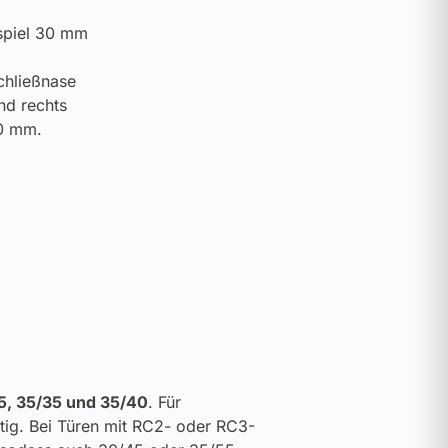
chließnase
nd rechts
60 mm.
5, 35/35 und 35/40
. Für
ig. Bei Türen mit RC2- oder RC3-