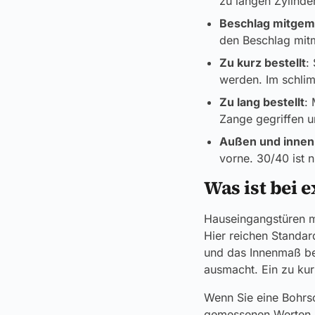
zu langen Zylinder
Beschlag mitge
den Beschlag mitmi
Zu kurz bestellt
:
werden. Im schlimm
Zu lang bestellt
:
Zange gegriffen 
Außen und innen
vorne. 30/40 ist 
Was ist bei 
Hauseingangstüren m
Hier reichen Standa
und das Innenmaß bei
ausmacht. Ein zu kur
Wenn Sie eine Bohrs
gemessenen Werten ko