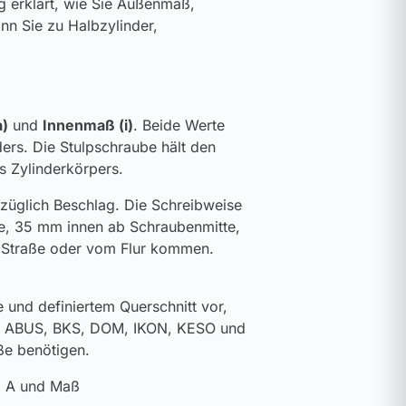
g erklärt, wie Sie Außenmaß,
n Sie zu Halbzylinder,
)
und
Innenmaß (i)
. Beide Werte
ders. Die Stulpschraube hält den
es Zylinderkörpers.
zuzüglich Beschlag. Die Schreibweise
e, 35 mm innen ab Schraubenmitte,
r Straße oder vom Flur kommen.
 und definiertem Querschnitt vor,
 wie ABUS, BKS, DOM, IKON, KESO und
ße benötigen.