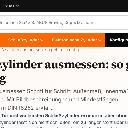
Fr 8-18 Uhr
e durchsuchen
Schließzylinder
Elektronische Zylinder
Konfigur
eßzylinder ausmessen: so geht es richtig
zylinder ausmessen: so 
ig
ausmessen Schritt für Schritt: Außenmaß, Innenma
n. Mit Bildbeschreibungen und Mindestlängen.
rm DIN 18252 erklärt.
r Tür und wollen den Schließzylinder erneuern, aber ohne 
linder lässt sich nicht schließen, ein zu langer steht über un