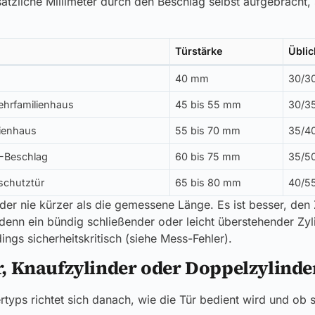
ätzliche Millimeter durch den Beschlag selbst aufgebracht
Türstärke
Übli
40 mm
30/30
hrfamilienhaus
45 bis 55 mm
30/35
ienhaus
55 bis 70 mm
35/40
-Beschlag
60 bis 75 mm
35/50
schutztür
65 bis 80 mm
40/55
der nie kürzer als die gemessene Länge. Es ist besser, den Z
denn ein bündig schließender oder leicht überstehender Zyl
ings sicherheitskritisch (siehe Mess-Fehler).
, Knaufzylinder oder Doppelzylinde
rtyps richtet sich danach, wie die Tür bedient wird und ob 