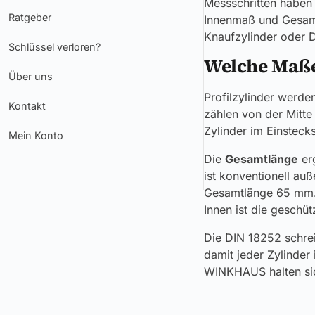
Messschritten haben 
Ratgeber
Innenmaß und Gesamt
Knaufzylinder oder D
Schlüssel verloren?
Welche Maße
Über uns
Profilzylinder werd
Kontakt
zählen von der Mitte
Zylinder im Einstecks
Mein Konto
Die
Gesamtlänge
erg
ist konventionell au
Gesamtlänge 65 mm. 
Innen ist die geschü
Die DIN 18252 schrei
damit jeder Zylinde
WINKHAUS halten sic