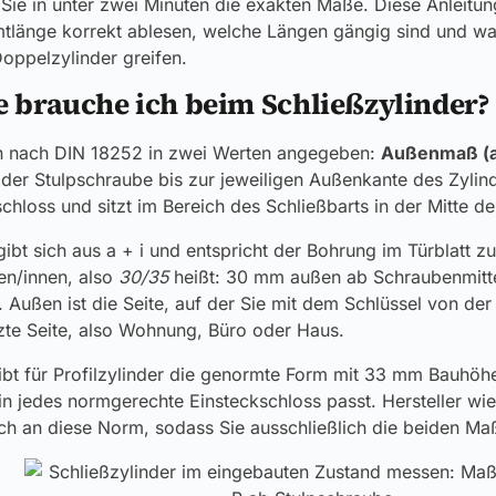
Sie in unter zwei Minuten die exakten Maße. Diese Anleitun
länge korrekt ablesen, welche Längen gängig sind und wan
oppelzylinder greifen.
 brauche ich beim Schließzylinder?
en nach DIN 18252 in zwei Werten angegeben:
Außenmaß (a
 der Stulpschraube bis zur jeweiligen Außenkante des Zylin
chloss und sitzt im Bereich des Schließbarts in der Mitte d
ibt sich aus a + i und entspricht der Bohrung im Türblatt 
ßen/innen, also
30/35
heißt: 30 mm außen ab Schraubenmitt
Außen ist die Seite, auf der Sie mit dem Schlüssel von de
tzte Seite, also Wohnung, Büro oder Haus.
bt für Profilzylinder die genormte Form mit 33 mm Bauhöhe
r in jedes normgerechte Einsteckschloss passt. Hersteller
h an diese Norm, sodass Sie ausschließlich die beiden Ma