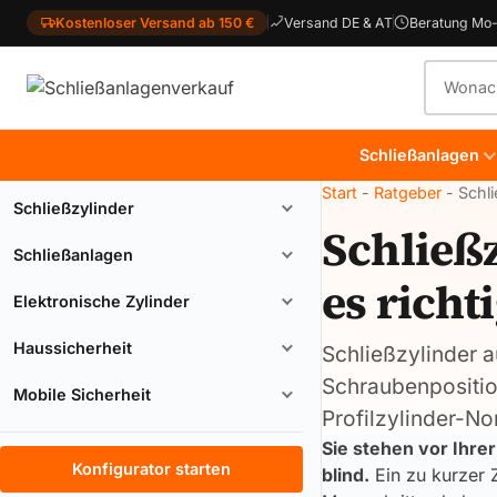
Kostenloser Versand ab 150 €
Versand DE & AT
Beratung Mo-
Produkt
Schließanlagen
Start
-
Ratgeber
-
Schli
Schließzylinder
Schließ
Schließanlagen
es richt
Elektronische Zylinder
Haussicherheit
Schließzylinder 
Schraubenpositio
Mobile Sicherheit
Profilzylinder-No
Sie stehen vor Ihre
Konfigurator starten
blind.
Ein zu kurzer Zy