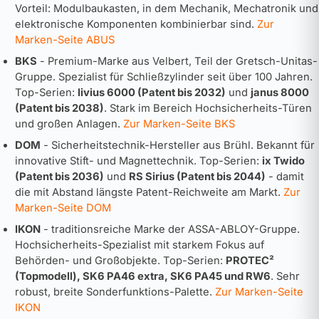
Vorteil: Modulbaukasten, in dem Mechanik, Mechatronik und
elektronische Komponenten kombinierbar sind.
Zur
Marken-Seite ABUS
BKS
- Premium-Marke aus Velbert, Teil der Gretsch-Unitas-
Gruppe. Spezialist für Schließzylinder seit über 100 Jahren.
Top-Serien:
livius 6000 (Patent bis 2032)
und
janus 8000
(Patent bis 2038)
. Stark im Bereich Hochsicherheits-Türen
und großen Anlagen.
Zur Marken-Seite BKS
DOM
- Sicherheitstechnik-Hersteller aus Brühl. Bekannt für
innovative Stift- und Magnettechnik. Top-Serien:
ix Twido
(Patent bis 2036)
und
RS Sirius (Patent bis 2044)
- damit
die mit Abstand längste Patent-Reichweite am Markt.
Zur
Marken-Seite DOM
IKON
- traditionsreiche Marke der ASSA-ABLOY-Gruppe.
Hochsicherheits-Spezialist mit starkem Fokus auf
Behörden- und Großobjekte. Top-Serien:
PROTEC²
(Topmodell), SK6 PA46 extra, SK6 PA45 und RW6
. Sehr
robust, breite Sonderfunktions-Palette.
Zur Marken-Seite
IKON