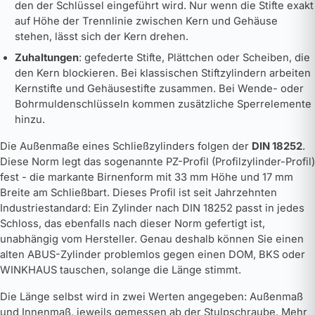
den der Schlüssel eingeführt wird. Nur wenn die Stifte exakt
auf Höhe der Trennlinie zwischen Kern und Gehäuse
stehen, lässt sich der Kern drehen.
Zuhaltungen
: gefederte Stifte, Plättchen oder Scheiben, die
den Kern blockieren. Bei klassischen Stiftzylindern arbeiten
Kernstifte und Gehäusestifte zusammen. Bei Wende- oder
Bohrmuldenschlüsseln kommen zusätzliche Sperrelemente
hinzu.
Die Außenmaße eines Schließzylinders folgen der
DIN 18252
.
Diese Norm legt das sogenannte PZ-Profil (Profilzylinder-Profil)
fest - die markante Birnenform mit 33 mm Höhe und 17 mm
Breite am Schließbart. Dieses Profil ist seit Jahrzehnten
Industriestandard: Ein Zylinder nach DIN 18252 passt in jedes
Schloss, das ebenfalls nach dieser Norm gefertigt ist,
unabhängig vom Hersteller. Genau deshalb können Sie einen
alten ABUS-Zylinder problemlos gegen einen DOM, BKS oder
WINKHAUS tauschen, solange die Länge stimmt.
Die Länge selbst wird in zwei Werten angegeben: Außenmaß
und Innenmaß, jeweils gemessen ab der Stulpschraube. Mehr