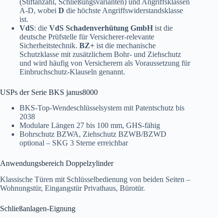
(Stiftanzahl, Schließungsvarianten) und Angriffsklassen
A-D, wobei
D
die höchste Angriffswiderstandsklasse
ist.
VdS
: die
VdS Schadenverhütung GmbH
ist die
deutsche Prüfstelle für Versicherer-relevante
Sicherheitstechnik.
BZ+
ist die mechanische
Schutzklasse mit zusätzlichem Bohr- und Ziehschutz
und wird häufig von Versicherern als Voraussetzung für
Einbruchschutz-Klauseln genannt.
USPs der Serie BKS janus8000
BKS-Top-Wendeschlüsselsystem mit Patentschutz bis
2038
Modulare Längen 27 bis 100 mm, GHS-fähig
Bohrschutz BZWA, Ziehschutz BZWB/BZWD
optional – SKG 3 Sterne erreichbar
Anwendungsbereich Doppelzylinder
Klassische Türen mit Schlüsselbedienung von beiden Seiten –
Wohnungstür, Eingangstür Privathaus, Bürotür.
Schließanlagen-Eignung