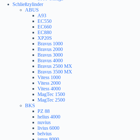
Schließzylinder
ABUS
A93
EC550
EC660
EC880
XP20S
Bravus 1000
Bravus 2000
Bravus 3000
Bravus 4000
Bravus 2500 MX
Bravus 3500 MX
Vitess 1000
Vitess 2000
Vitess 4000
MagTec 1500
MagTec 2500
BKS
PZ 88
helius 4000
nuvius
livius 6000
belvius
janus 8000