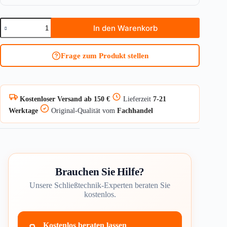
Doppelzylinder
In den Warenkorb
BKS
janus8000
mit
Frage zum Produkt stellen
einseitiger
Not-
u.
Gefahrenfunktion
Menge
Kostenloser Versand ab 150 €
Lieferzeit
7-21
Werktage
Original-Qualität vom
Fachhandel
Brauchen Sie Hilfe?
Unsere Schließtechnik-Experten beraten Sie
kostenlos.
Kostenlos beraten lassen