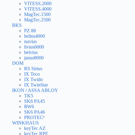
VITESS.2000
VITESS.4000
MagTec.1500
MagTec.2500
BKS
PZ 88
helius4000
nuvius
livius6000
belvius
janus8000
DOM
RS Sirius
IX Teco
IX Twido
IX TwinStar
IKON / ASSA ABLOY
TK5
SK6 PA45
RW6
SK6 PA46
PROTEC²
WINKHAUS
keyTec AZ
keyTec RPE