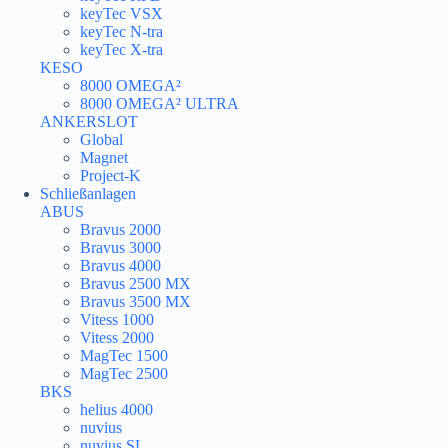
keyTec VSX
keyTec N-tra
keyTec X-tra
KESO
8000 OMEGA²
8000 OMEGA² ULTRA
ANKERSLOT
Global
Magnet
Project-K
Schließanlagen
ABUS
Bravus 2000
Bravus 3000
Bravus 4000
Bravus 2500 MX
Bravus 3500 MX
Vitess 1000
Vitess 2000
MagTec 1500
MagTec 2500
BKS
helius 4000
nuvius
nuvius SL