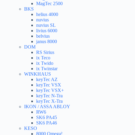
MagTec 2500
BKS
helius 4000
nuvius
nuvius SL
livius 6000
belvius
janus 8000
DOM
RS Sirius
ix Teco
ix Twido
ix Twinstar
WINKHAUS
keyTec AZ
keyTec VSX
keyTec VSX+
keyTec N-Tra
keyTec X-Tra
IKON / ASSA ABLOY
RW6
SK6 PA45
SK6 PA46
KESO
8000 Omega²