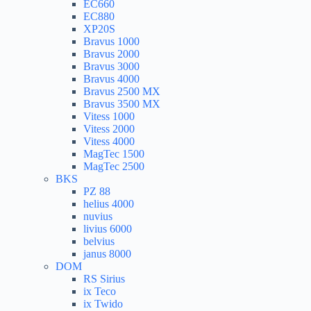
EC660
EC880
XP20S
Bravus 1000
Bravus 2000
Bravus 3000
Bravus 4000
Bravus 2500 MX
Bravus 3500 MX
Vitess 1000
Vitess 2000
Vitess 4000
MagTec 1500
MagTec 2500
BKS
PZ 88
helius 4000
nuvius
livius 6000
belvius
janus 8000
DOM
RS Sirius
ix Teco
ix Twido