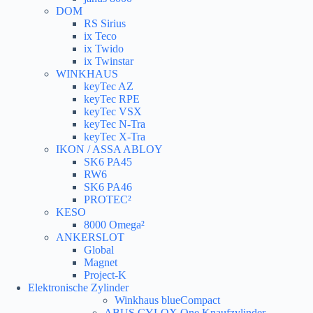
DOM
RS Sirius
ix Teco
ix Twido
ix Twinstar
WINKHAUS
keyTec AZ
keyTec RPE
keyTec VSX
keyTec N-Tra
keyTec X-Tra
IKON / ASSA ABLOY
SK6 PA45
RW6
SK6 PA46
PROTEC²
KESO
8000 Omega²
ANKERSLOT
Global
Magnet
Project-K
Elektronische Zylinder
Winkhaus blueCompact
ABUS CYLOX One Knaufzylinder