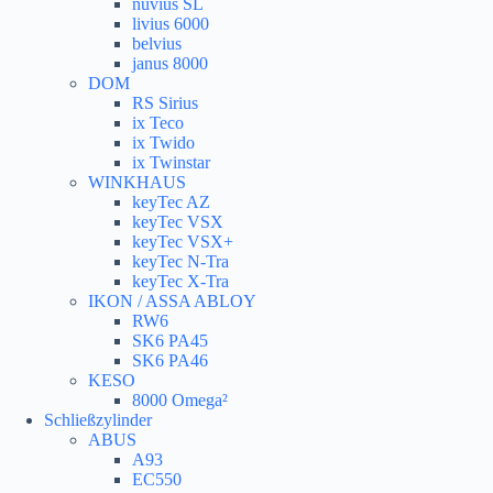
nuvius SL
livius 6000
belvius
janus 8000
DOM
RS Sirius
ix Teco
ix Twido
ix Twinstar
WINKHAUS
keyTec AZ
keyTec VSX
keyTec VSX+
keyTec N-Tra
keyTec X-Tra
IKON / ASSA ABLOY
RW6
SK6 PA45
SK6 PA46
KESO
8000 Omega²
Schließzylinder
ABUS
A93
EC550