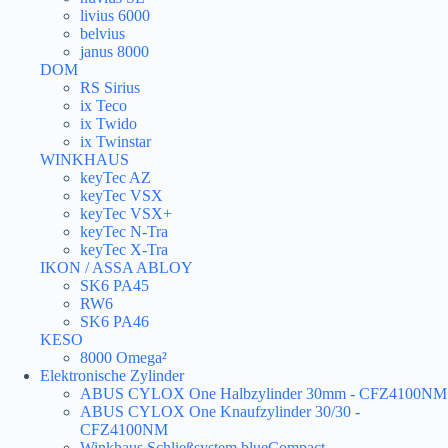
livius 6000
belvius
janus 8000
DOM
RS Sirius
ix Teco
ix Twido
ix Twinstar
WINKHAUS
keyTec AZ
keyTec VSX
keyTec VSX+
keyTec N-Tra
keyTec X-Tra
IKON / ASSA ABLOY
SK6 PA45
RW6
SK6 PA46
KESO
8000 Omega²
Elektronische Zylinder
ABUS CYLOX One Halbzylinder 30mm - CFZ4100NM
ABUS CYLOX One Knaufzylinder 30/30 -
CFZ4100NM
Winkhaus Schließsystem blueCompact