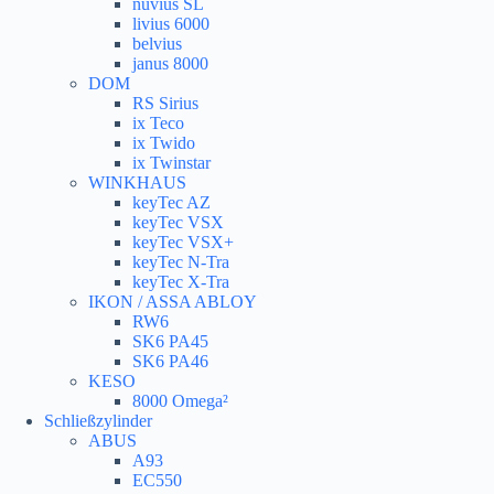
nuvius SL
livius 6000
belvius
janus 8000
DOM
RS Sirius
ix Teco
ix Twido
ix Twinstar
WINKHAUS
keyTec AZ
keyTec VSX
keyTec VSX+
keyTec N-Tra
keyTec X-Tra
IKON / ASSA ABLOY
RW6
SK6 PA45
SK6 PA46
KESO
8000 Omega²
Schließzylinder
ABUS
A93
EC550