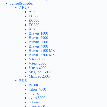
Schließzylinder
ABUS
A93
EC550
EC660
EC880
XP20S
Bravus 1000
Bravus 2000
Bravus 3000
Bravus 4000
Bravus 2500 MX
Bravus 3500 MX
Vitess 1000
Vitess 2000
Vitess 4000
MagTec 1500
MagTec 2500
BKS
PZ 88
helius 4000
nuvius
livius 6000
belvius
janus 8000