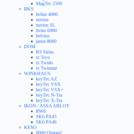
MagTec 2500
BKS
helius 4000
nuvius
nuvius SL
livius 6000
belvius
janus 8000
DOM
RS Sirius
ix Teco
ix Twido
ix Twinstar
WINKHAUS
keyTec AZ
keyTec VSX
keyTec VSX+
keyTec N-Tra
keyTec X-Tra
IKON / ASSA ABLOY
RW6
SK6 PA45
SK6 PA46
KESO
8000 Omega²