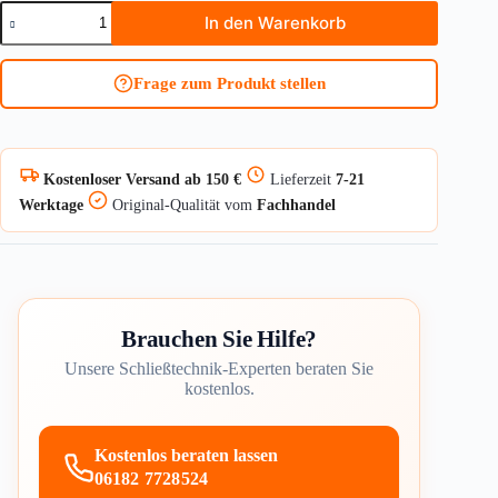
Doppelzylinder
In den Warenkorb
für
Biffar
BKS
Frage zum Produkt stellen
janus8000
Menge
Kostenloser Versand ab 150 €
Lieferzeit
7-21
Werktage
Original-Qualität vom
Fachhandel
Brauchen Sie Hilfe?
Unsere Schließtechnik-Experten beraten Sie
kostenlos.
Kostenlos beraten lassen
06182 7728524