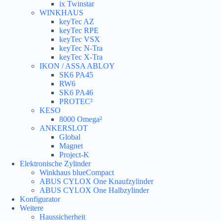
ix Twinstar
WINKHAUS
keyTec AZ
keyTec RPE
keyTec VSX
keyTec N-Tra
keyTec X-Tra
IKON / ASSA ABLOY
SK6 PA45
RW6
SK6 PA46
PROTEC²
KESO
8000 Omega²
ANKERSLOT
Global
Magnet
Project-K
Elektronische Zylinder
Winkhaus blueCompact
ABUS CYLOX One Knaufzylinder
ABUS CYLOX One Halbzylinder
Konfigurator
Weitere
Haussicherheit