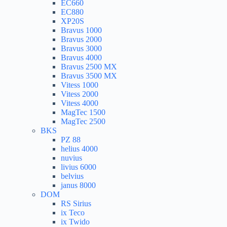
EC660
EC880
XP20S
Bravus 1000
Bravus 2000
Bravus 3000
Bravus 4000
Bravus 2500 MX
Bravus 3500 MX
Vitess 1000
Vitess 2000
Vitess 4000
MagTec 1500
MagTec 2500
BKS
PZ 88
helius 4000
nuvius
livius 6000
belvius
janus 8000
DOM
RS Sirius
ix Teco
ix Twido