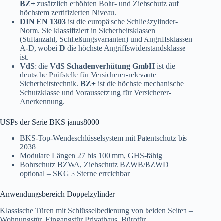
BZ+
zusätzlich erhöhten Bohr- und Ziehschutz auf
höchstem zertifizierten Niveau.
DIN EN 1303
ist die europäische Schließzylinder-
Norm. Sie klassifiziert in Sicherheitsklassen
(Stiftanzahl, Schließungsvarianten) und Angriffsklassen
A-D, wobei
D
die höchste Angriffswiderstandsklasse
ist.
VdS
: die
VdS Schadenverhütung GmbH
ist die
deutsche Prüfstelle für Versicherer-relevante
Sicherheitstechnik.
BZ+
ist die höchste mechanische
Schutzklasse und Voraussetzung für Versicherer-
Anerkennung.
USPs der Serie BKS janus8000
BKS-Top-Wendeschlüsselsystem mit Patentschutz bis
2038
Modulare Längen 27 bis 100 mm, GHS-fähig
Bohrschutz BZWA, Ziehschutz BZWB/BZWD
optional – SKG 3 Sterne erreichbar
Anwendungsbereich Doppelzylinder
Klassische Türen mit Schlüsselbedienung von beiden Seiten –
Wohnungstür, Eingangstür Privathaus, Bürotür.