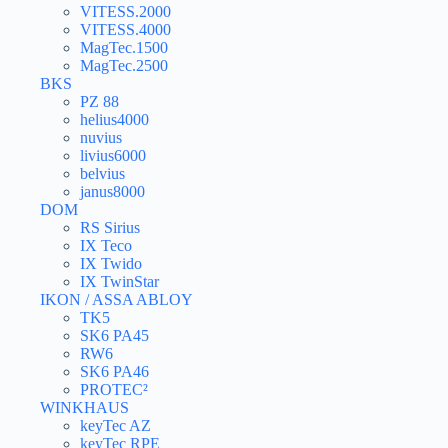
VITESS.2000
VITESS.4000
MagTec.1500
MagTec.2500
BKS
PZ 88
helius4000
nuvius
livius6000
belvius
janus8000
DOM
RS Sirius
IX Teco
IX Twido
IX TwinStar
IKON / ASSA ABLOY
TK5
SK6 PA45
RW6
SK6 PA46
PROTEC²
WINKHAUS
keyTec AZ
keyTec RPE