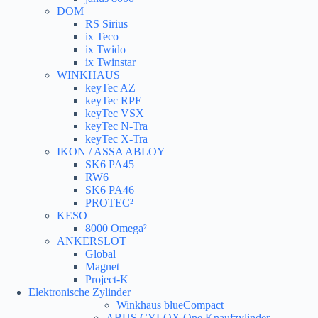
DOM
RS Sirius
ix Teco
ix Twido
ix Twinstar
WINKHAUS
keyTec AZ
keyTec RPE
keyTec VSX
keyTec N-Tra
keyTec X-Tra
IKON / ASSA ABLOY
SK6 PA45
RW6
SK6 PA46
PROTEC²
KESO
8000 Omega²
ANKERSLOT
Global
Magnet
Project-K
Elektronische Zylinder
Winkhaus blueCompact
ABUS CYLOX One Knaufzylinder