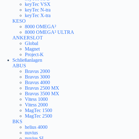
keyTec VSX
keyTec N-tra
keyTec X-tra
KESO
8000 OMEGA²
8000 OMEGA² ULTRA
ANKERSLOT
Global
Magnet
Project-K
Schließanlagen
ABUS
Bravus 2000
Bravus 3000
Bravus 4000
Bravus 2500 MX
Bravus 3500 MX
Vitess 1000
Vitess 2000
MagTec 1500
MagTec 2500
BKS
helius 4000
nuvius
nuvius SL