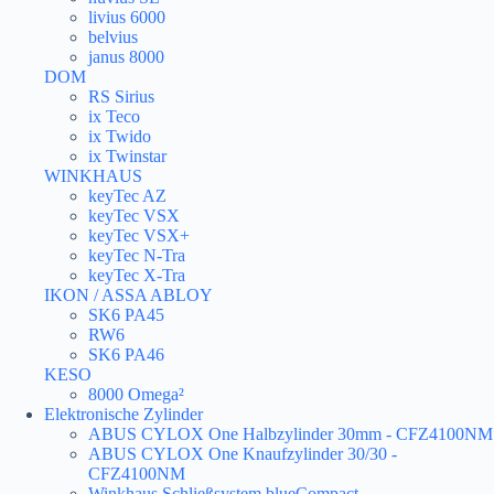
livius 6000
belvius
janus 8000
DOM
RS Sirius
ix Teco
ix Twido
ix Twinstar
WINKHAUS
keyTec AZ
keyTec VSX
keyTec VSX+
keyTec N-Tra
keyTec X-Tra
IKON / ASSA ABLOY
SK6 PA45
RW6
SK6 PA46
KESO
8000 Omega²
Elektronische Zylinder
ABUS CYLOX One Halbzylinder 30mm - CFZ4100NM
ABUS CYLOX One Knaufzylinder 30/30 -
CFZ4100NM
Winkhaus Schließsystem blueCompact