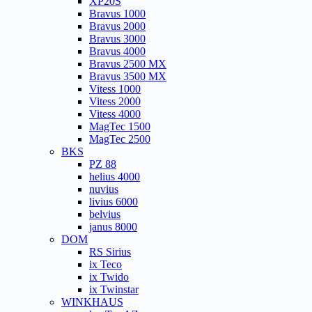
XP20S
Bravus 1000
Bravus 2000
Bravus 3000
Bravus 4000
Bravus 2500 MX
Bravus 3500 MX
Vitess 1000
Vitess 2000
Vitess 4000
MagTec 1500
MagTec 2500
BKS
PZ 88
helius 4000
nuvius
livius 6000
belvius
janus 8000
DOM
RS Sirius
ix Teco
ix Twido
ix Twinstar
WINKHAUS