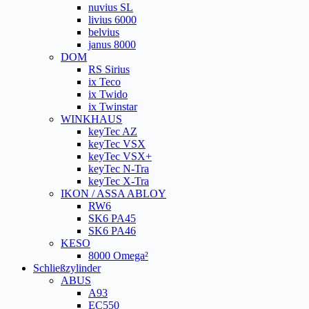
nuvius SL
livius 6000
belvius
janus 8000
DOM
RS Sirius
ix Teco
ix Twido
ix Twinstar
WINKHAUS
keyTec AZ
keyTec VSX
keyTec VSX+
keyTec N-Tra
keyTec X-Tra
IKON / ASSA ABLOY
RW6
SK6 PA45
SK6 PA46
KESO
8000 Omega²
Schließzylinder
ABUS
A93
EC550