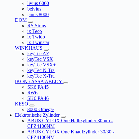
livius 6000
belvius
janus 8000
DOM
RS Sirius
ix Teco
ix Twido
ix Twinstar
WINKHAUS
keyTec AZ
keyTec VSX
keyTec VSX+
keyTec N-Tra
keyTec X-Tra
IKON / ASSA ABLOY
SK6 PA45
RW6
SK6 PA46
KESO
8000 Omega²
Elektronische Zylinder
ABUS CYLOX One Halbzylinder 30mm -
CFZ4100NM
ABUS CYLOX One Knaufzylinder 30/30 -
CFZ4100NM