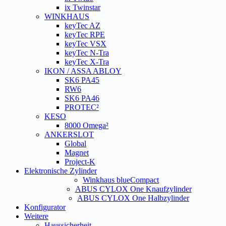
ix Twinstar
WINKHAUS
keyTec AZ
keyTec RPE
keyTec VSX
keyTec N-Tra
keyTec X-Tra
IKON / ASSA ABLOY
SK6 PA45
RW6
SK6 PA46
PROTEC²
KESO
8000 Omega²
ANKERSLOT
Global
Magnet
Project-K
Elektronische Zylinder
Winkhaus blueCompact
ABUS CYLOX One Knaufzylinder
ABUS CYLOX One Halbzylinder
Konfigurator
Weitere
Haussicherheit