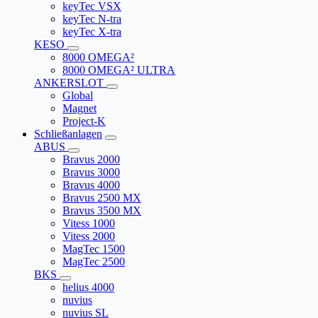
keyTec VSX
keyTec N-tra
keyTec X-tra
KESO
8000 OMEGA²
8000 OMEGA² ULTRA
ANKERSLOT
Global
Magnet
Project-K
Schließanlagen
ABUS
Bravus 2000
Bravus 3000
Bravus 4000
Bravus 2500 MX
Bravus 3500 MX
Vitess 1000
Vitess 2000
MagTec 1500
MagTec 2500
BKS
helius 4000
nuvius
nuvius SL