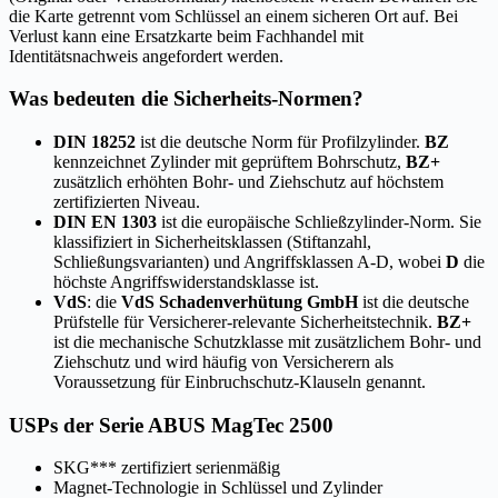
die Karte getrennt vom Schlüssel an einem sicheren Ort auf. Bei
Verlust kann eine Ersatzkarte beim Fachhandel mit
Identitätsnachweis angefordert werden.
Was bedeuten die Sicherheits-Normen?
DIN 18252
ist die deutsche Norm für Profilzylinder.
BZ
kennzeichnet Zylinder mit geprüftem Bohrschutz,
BZ+
zusätzlich erhöhten Bohr- und Ziehschutz auf höchstem
zertifizierten Niveau.
DIN EN 1303
ist die europäische Schließzylinder-Norm. Sie
klassifiziert in Sicherheitsklassen (Stiftanzahl,
Schließungsvarianten) und Angriffsklassen A-D, wobei
D
die
höchste Angriffswiderstandsklasse ist.
VdS
: die
VdS Schadenverhütung GmbH
ist die deutsche
Prüfstelle für Versicherer-relevante Sicherheitstechnik.
BZ+
ist die mechanische Schutzklasse mit zusätzlichem Bohr- und
Ziehschutz und wird häufig von Versicherern als
Voraussetzung für Einbruchschutz-Klauseln genannt.
USPs der Serie ABUS MagTec 2500
SKG*** zertifiziert serienmäßig
Magnet-Technologie in Schlüssel und Zylinder