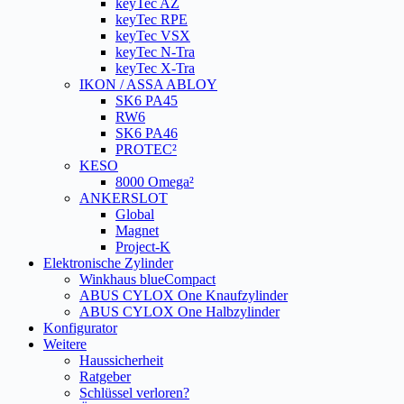
keyTec AZ
keyTec RPE
keyTec VSX
keyTec N-Tra
keyTec X-Tra
IKON / ASSA ABLOY
SK6 PA45
RW6
SK6 PA46
PROTEC²
KESO
8000 Omega²
ANKERSLOT
Global
Magnet
Project-K
Elektronische Zylinder
Winkhaus blueCompact
ABUS CYLOX One Knaufzylinder
ABUS CYLOX One Halbzylinder
Konfigurator
Weitere
Haussicherheit
Ratgeber
Schlüssel verloren?