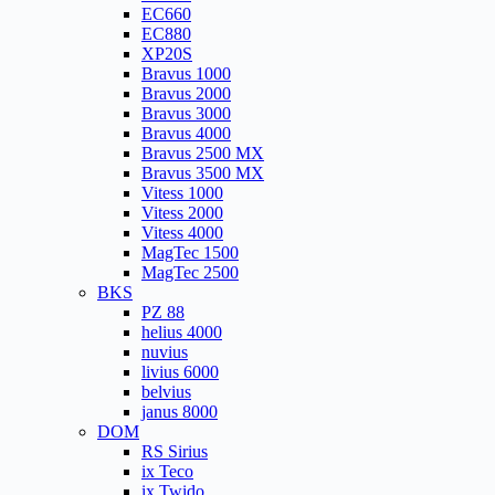
EC660
EC880
XP20S
Bravus 1000
Bravus 2000
Bravus 3000
Bravus 4000
Bravus 2500 MX
Bravus 3500 MX
Vitess 1000
Vitess 2000
Vitess 4000
MagTec 1500
MagTec 2500
BKS
PZ 88
helius 4000
nuvius
livius 6000
belvius
janus 8000
DOM
RS Sirius
ix Teco
ix Twido