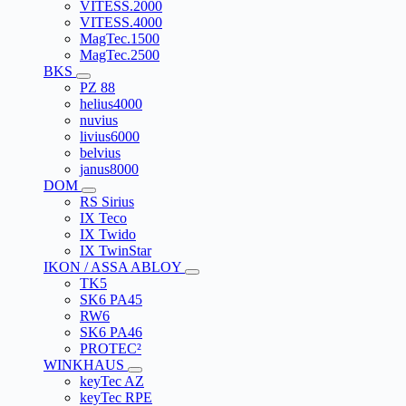
VITESS.2000
VITESS.4000
MagTec.1500
MagTec.2500
BKS
PZ 88
helius4000
nuvius
livius6000
belvius
janus8000
DOM
RS Sirius
IX Teco
IX Twido
IX TwinStar
IKON / ASSA ABLOY
TK5
SK6 PA45
RW6
SK6 PA46
PROTEC²
WINKHAUS
keyTec AZ
keyTec RPE