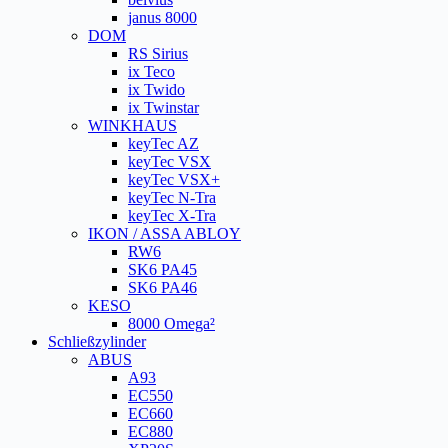
janus 8000
DOM
RS Sirius
ix Teco
ix Twido
ix Twinstar
WINKHAUS
keyTec AZ
keyTec VSX
keyTec VSX+
keyTec N-Tra
keyTec X-Tra
IKON / ASSA ABLOY
RW6
SK6 PA45
SK6 PA46
KESO
8000 Omega²
Schließzylinder
ABUS
A93
EC550
EC660
EC880