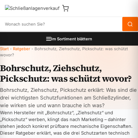
Produkte durchsuchen
Im Sortiment blättern
Start
-
Ratgeber
-
Bohrschutz, Ziehschutz, Pickschutz: was schützt
wovor?
Bohrschutz, Ziehschutz,
Pickschutz: was schützt wovor?
Bohrschutz, Ziehschutz, Pickschutz erklärt: Was sind die
drei wichtigsten Schutzfunktionen am Schließzylinder,
wie wirken sie und wann brauche ich was?
Wenn Hersteller mit „Bohrschutz“, „Ziehschutz“ und
„Pickschutz“ werben, klingt das nach Marketing – dahinter
stehen jedoch konkret prüfbare mechanische Eigenschaften.
Dieser Ratgeber erklärt, was die drei Schutzarten technisch