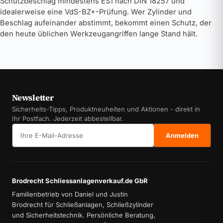
Schutzbeschlag mindestens ES1 nach DIN 18257 und
idealerweise eine VdS-BZ+-Prüfung. Wer Zylinder und
Beschlag aufeinander abstimmt, bekommt einen Schutz, der
den heute üblichen Werkzeugangriffen lange Stand hält.
Newsletter
Sicherheits-Tipps, Produktneuheiten und Aktionen - direkt in
Ihr Postfach. Jederzeit abbestellbar.
E-Mail-Adresse
Anmelden
Brodrecht Schliessanlagenverkauf.de GbR
Familienbetrieb von Daniel und Justin
Brodrecht für Schließanlagen, Schließzylinder
und Sicherheitstechnik. Persönliche Beratung,