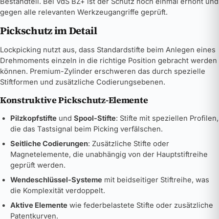
Bestandteil. Bei VdS BZ+ ist der Schutz noch einmal erhöht und
gegen alle relevanten Werkzeugangriffe geprüft.
Pickschutz im Detail
Lockpicking nutzt aus, dass Standardstifte beim Anlegen eines
Drehmoments einzeln in die richtige Position gebracht werden
können. Premium-Zylinder erschweren das durch spezielle
Stiftformen und zusätzliche Codierungsebenen.
Konstruktive Pickschutz-Elemente
Pilzkopfstifte
und
Spool-Stifte
: Stifte mit speziellen Profilen,
die das Tastsignal beim Picking verfälschen.
Seitliche Codierungen
: Zusätzliche Stifte oder
Magnetelemente, die unabhängig von der Hauptstiftreihe
geprüft werden.
Wendeschlüssel-Systeme
mit beidseitiger Stiftreihe, was
die Komplexität verdoppelt.
Aktive Elemente
wie federbelastete Stifte oder zusätzliche
Patentkurven.