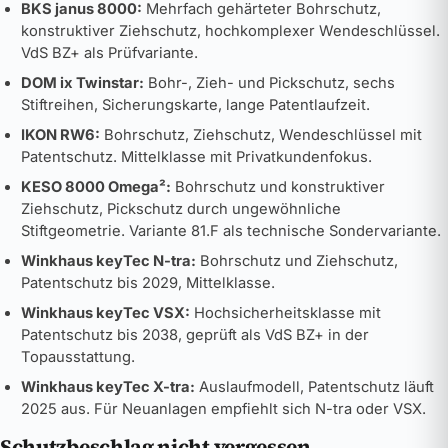
BKS janus 8000:
Mehrfach gehärteter Bohrschutz,
konstruktiver Ziehschutz, hochkomplexer Wendeschlüssel.
VdS BZ+ als Prüfvariante.
DOM ix Twinstar:
Bohr-, Zieh- und Pickschutz, sechs
Stiftreihen, Sicherungskarte, lange Patentlaufzeit.
IKON RW6:
Bohrschutz, Ziehschutz, Wendeschlüssel mit
Patentschutz. Mittelklasse mit Privatkundenfokus.
KESO 8000 Omega²:
Bohrschutz und konstruktiver
Ziehschutz, Pickschutz durch ungewöhnliche
Stiftgeometrie. Variante 81.F als technische Sondervariante.
Winkhaus keyTec N-tra:
Bohrschutz und Ziehschutz,
Patentschutz bis 2029, Mittelklasse.
Winkhaus keyTec VSX:
Hochsicherheitsklasse mit
Patentschutz bis 2038, geprüft als VdS BZ+ in der
Topausstattung.
Winkhaus keyTec X-tra:
Auslaufmodell, Patentschutz läuft
2025 aus. Für Neuanlagen empfiehlt sich N-tra oder VSX.
Schutzbeschlag nicht vergessen