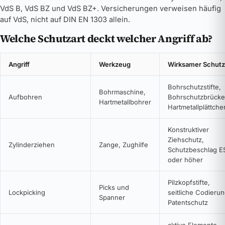
VdS B, VdS BZ und VdS BZ+. Versicherungen verweisen häufig
auf VdS, nicht auf DIN EN 1303 allein.
Welche Schutzart deckt welcher Angriff ab?
Angriff
Werkzeug
Wirksamer Schutz
Bohrschutzstifte,
Bohrmaschine,
Aufbohren
Bohrschutzbrücke
Hartmetallbohrer
Hartmetallplättche
Konstruktiver
Ziehschutz,
Zylinderziehen
Zange, Zughilfe
Schutzbeschlag E
oder höher
Pilzkopfstifte,
Picks und
Lockpicking
seitliche Codierun
Spanner
Patentschutz