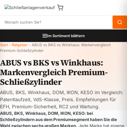
Produkte durchsuchen
Im Sortiment blättern
Start
-
Ratgeber
-
ABUS vs BKS vs Winkhaus: Markenvergleich
Premium-Schließzylinder
ABUS vs BKS vs Winkhaus:
Markenvergleich Premium-
Schließzylinder
ABUS, BKS, Winkhaus, DOM, IKON, KESO im Vergleich:
Patentlaufzeit, VdS-Klasse, Preis. Empfehlungen für
EFH, Premium-Sicherheit, RC2 und Wartung.
ABUS, BKS, Winkhaus, DOM, IKON, KESO: bei
Schließzylindern aus dem Premiumsegment haben Sie die
Wahl zwischen sechs großen Marken.
Jede Marke hat eigene