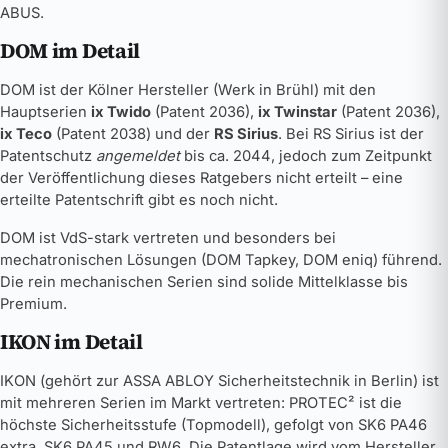
ABUS.
DOM im Detail
DOM ist der Kölner Hersteller (Werk in Brühl) mit den
Hauptserien
ix Twido
(Patent 2036),
ix Twinstar
(Patent 2036),
ix Teco
(Patent 2038) und der
RS Sirius
. Bei RS Sirius ist der
Patentschutz
angemeldet
bis ca. 2044, jedoch zum Zeitpunkt
der Veröffentlichung dieses Ratgebers nicht erteilt – eine
erteilte Patentschrift gibt es noch nicht.
DOM ist VdS-stark vertreten und besonders bei
mechatronischen Lösungen (DOM Tapkey, DOM eniq) führend.
Die rein mechanischen Serien sind solide Mittelklasse bis
Premium.
IKON im Detail
IKON (gehört zur ASSA ABLOY Sicherheitstechnik in Berlin) ist
mit mehreren Serien im Markt vertreten: PROTEC² ist die
höchste Sicherheitsstufe (Topmodell), gefolgt von SK6 PA46
extra, SK6 PA45 und RW6. Die Patentlage wird vom Hersteller