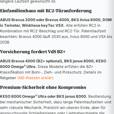
längere Laufzeit gewünscht ist.
Einfamilienhaus mit RC2-Türanforderung
ABUS Bravus 3000 oder Bravus 4000, BKS livius 6000, DOM
ix Twinstar, Winkhaus keyTec VSX.
Alle erfüllen RC2 in
Kombination mit RC2-Beschlag und RC2-Tür. Patentlaufzeit
beachten: Bravus 4000 läuft 2030 aus, livius 6000 und VSX bis
2038.
Versicherung fordert VdS BZ+
ABUS Bravus 4000 (BZ+ optional), BKS janus 8000, KESO
8000 Omega² Ultra.
Diese Modelle erfüllen die BZ+
Klassifikation mit Bohr-, Zieh- und Pickschutz. Details im
Ratgeber
VdS-Klassen erklärt
.
Premium-Sicherheit ohne Kompromiss
KESO 8000 Omega² Ultra oder BKS janus 8000.
Bestleistung
bei mechanischer Sicherheit, dazu lange Patentlaufzeiten und
sehr robuste Mechanik. Preislich am oberen Ende, aber für
anspruchsvolle Schließanlagen oder Liebhaberobjekte die