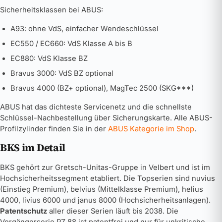
Sicherheitsklassen bei ABUS:
A93: ohne VdS, einfacher Wendeschlüssel
EC550 / EC660: VdS Klasse A bis B
EC880: VdS Klasse BZ
Bravus 3000: VdS BZ optional
Bravus 4000 (BZ+ optional), MagTec 2500 (SKG***)
ABUS hat das dichteste Servicenetz und die schnellste
Schlüssel-Nachbestellung über Sicherungskarte. Alle ABUS-
Profilzylinder finden Sie in der
ABUS Kategorie im Shop
.
BKS im Detail
BKS gehört zur Gretsch-Unitas-Gruppe in Velbert und ist im
Hochsicherheitssegment etabliert. Die Topserien sind nuvius
(Einstieg Premium), belvius (Mittelklasse Premium), helius
4000, livius 6000 und janus 8000 (Hochsicherheitsanlagen).
Patentschutz
aller dieser Serien läuft bis 2038. Die
Vorgängerserie PZ 88 ist patentfrei und nur für unkritische