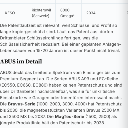
Richterswil
8000
KESO
2034
(Schweiz)
Omega²
Die Patentlaufzeit ist relevant, weil Schlüssel und Profil so
lange kopiergeschützt sind. Läuft das Patent aus, dürfen
Drittanbieter Schlüsselrohlinge fertigen, was die
Schlüsselsicherheit reduziert. Bei einer geplanten Anlagen-
Lebensdauer von 15-20 Jahren ist dieser Punkt nicht trivial.
ABUS im Detail
ABUS deckt das breiteste Spektrum vom Einsteiger bis zum
Premium-Segment ab. Die Serien ABUS A93 und EC-Reihe
(EC550, EC660, EC880) haben keinen Patentschutz und sind
über Drittanbieter nachschleifbar, was sie für unkritische
Einsatzorte wie Garagen oder Innentüren interessant macht.
Die
Bravus-Serie
(1000, 2000, 3000, 4000) hat Patentschutz
bis 2030, die magnetbestückten Varianten Bravus 2500 MX
und 3500 MX bis 2037. Die
MagTec-Serie
(1500, 2500) als
jüngste Produktlinie hält den Patentschutz bis 2038.