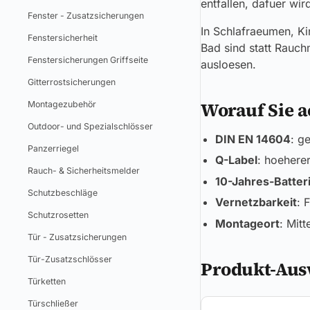
entfallen, dafuer wir
Fenster - Zusatzsicherungen
In Schlafraeumen, Kin
Fenstersicherheit
Bad sind statt Rauc
Fenstersicherungen Griffseite
ausloesen.
Gitterrostsicherungen
Worauf Sie a
Montagezubehör
Outdoor- und Spezialschlösser
DIN EN 14604
: g
Panzerriegel
Q-Label
: hoehere
Rauch- & Sicherheitsmelder
10-Jahres-Batter
Schutzbeschläge
Vernetzbarkeit
: 
Schutzrosetten
Montageort
: Mit
Tür - Zusatzsicherungen
Tür-Zusatzschlösser
Produkt-Aus
Türketten
Türschließer