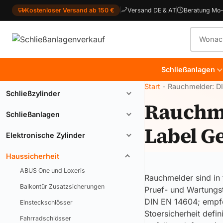
Kostenloser Versand ab 150 €
Versand DE & AT
Beratung Mo-
Produkt
Schließanlagen
Start
-
Rauchmelder: D
Schließzylinder
Rauchme
Schließanlagen
Label G
Elektronische Zylinder
Haussicherheit
ABUS One und Loxeris
Rauchmelder sind in 
Balkontür Zusatzsicherungen
Pruef- und Wartungst
DIN EN 14604; empfe
Einsteckschlösser
Stoersicherheit defin
Fahrradschlösser