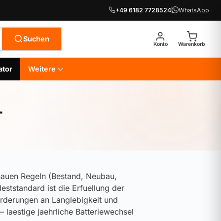
+49 6182 7728524
WhatsApp
Suchen
Konto
Warenkorb
ator
Weitere
-
enauen Regeln (Bestand, Neubau,
ststandard ist die Erfuellung der
rderungen an Langlebigkeit und
 – laestige jaehrliche Batteriewechsel