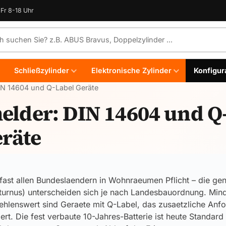
Fr 8-18 Uhr
e durchsuchen
Schließzylinder
Elektronische Zylinder
Konfigur
IN 14604 und Q-Label Geräte
lder: DIN 14604 und Q
eräte
fast allen Bundeslaendern in Wohnraeumen Pflicht – die g
urnus) unterscheiden sich je nach Landesbauordnung. Minde
hlenswert sind Geraete mit Q-Label, das zusaetzliche Anfo
iert. Die fest verbaute 10-Jahres-Batterie ist heute Standard