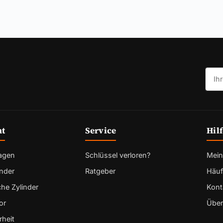
E-Ma
nt
Service
Hil
lagen
Schlüssel verloren?
Mein
inder
Ratgeber
Häuf
che Zylinder
Kont
or
Über
heit