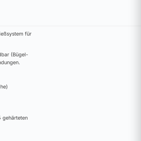
ießsystem für
dbar (Bügel-
endungen.
ihe)
5 gehärteten