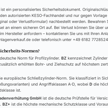
ist ein personalisiertes Sicherheitsdokument. Originalschlü
 den autorisierten KESO-Fachhandel und nur gegen Vorlage
ginal oder Verlustformular) nachbestellt werden. Bewahren S
el an einem sicheren Ort auf. Bei Verlust können Sie über u
im Hersteller anfordern – kontaktieren Sie uns mit Ihren Anl
anlagenverkauf.de oder telefonisch unter +49 6182 7728524
Sicherheits-Normen?
 deutsche Norm für Profilzylinder.
BZ
kennzeichnet Zylinder
usätzlich erhöhten Bohr- und Ziehschutz auf höchstem zerti
ie europäische Schließzylinder-Norm. Sie klassifiziert in Si
ließungsvarianten) und Angriffsklassen A-D, wobei
D
die höc
sklasse ist.
adenverhütung GmbH
ist die deutsche Prüfstelle für Versi
k.
BZ+
ist die höchste mechanische Schutzklasse und Vorau