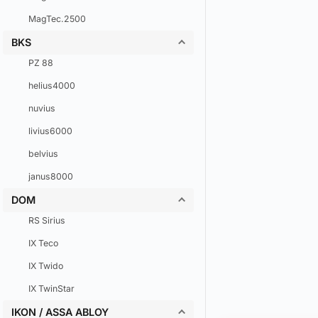
MagTec.2500
BKS
PZ 88
helius4000
nuvius
livius6000
belvius
janus8000
DOM
RS Sirius
IX Teco
IX Twido
IX TwinStar
IKON / ASSA ABLOY