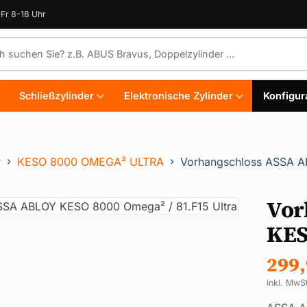
Fr 8-18 Uhr
e durchsuchen
Schließzylinder
Elektronische Zylinder
Konfigur
r
KESO 8000 OMEGA² ULTRA
Vorhangschloss ASSA A
Vor
KES
299
inkl. MwS