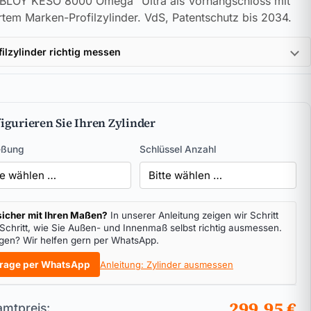
BLOY KESO 8000 Omega² Ultra als Vorhangschloss mit
ertem Marken-Profilzylinder. VdS, Patentschutz bis 2034.
filzylinder richtig messen
igurieren Sie Ihren Zylinder
eßung
Schlüssel Anzahl
icher mit Ihren Maßen?
In unserer Anleitung zeigen wir Schritt
 Schritt, wie Sie Außen- und Innenmaß selbst richtig ausmessen.
gen? Wir helfen gern per WhatsApp.
rage per WhatsApp
Anleitung: Zylinder ausmessen
299,95 €
mtpreis: