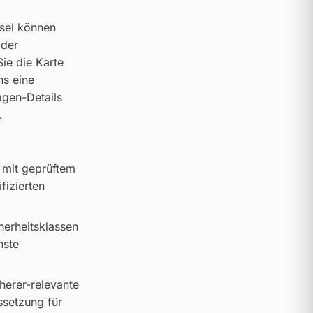
ssel können
 der
ie die Karte
ns eine
agen-Details
.
 mit geprüftem
fizierten
cherheitsklassen
hste
cherer-relevante
ssetzung für