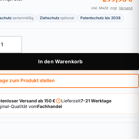
inkl. MwSt. zzgl.
Versand
schutz
serienmäßig
Ziehschutz
optional
Patentschutz bis 2038
schloss ASSA ABLOY KESO 8000 Omega² / 81.F15 Ultra Menge
In den Warenkorb
age zum Produkt stellen
tenloser Versand ab 150 €
Lieferzeit
7-21 Werktage
ginal-Qualität vom
Fachhandel