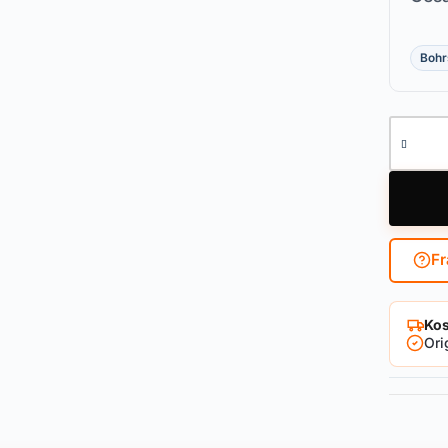
Bohr
Vorhang
Fr
Kos
Ori