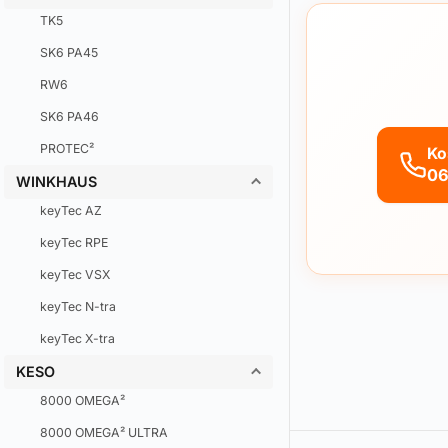
TK5
SK6 PA45
RW6
SK6 PA46
PROTEC²
Ko
06
WINKHAUS
keyTec AZ
keyTec RPE
keyTec VSX
keyTec N-tra
keyTec X-tra
KESO
8000 OMEGA²
8000 OMEGA² ULTRA