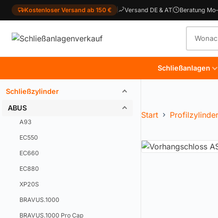
Kostenloser Versand ab 150 €
Versand DE & AT
Beratung Mo-
Produkt
Schließanlagen
Schließzylinder
ABUS
Start
Profilzylinde
A93
EC550
EC660
EC880
XP20S
BRAVUS.1000
BRAVUS.1000 Pro Cap