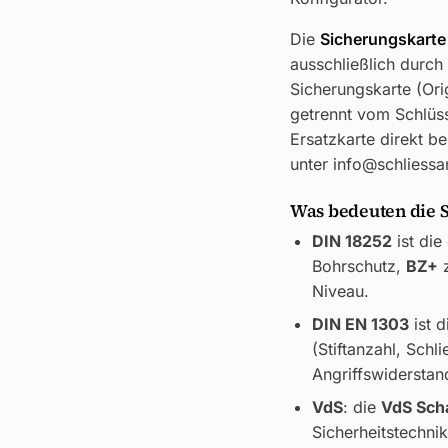
Die
Sicherungskarte
ausschließlich durch
Sicherungskarte (Ori
getrennt vom Schlüss
Ersatzkarte direkt be
unter info@schliess
Was bedeuten die 
DIN 18252
ist die
Bohrschutz,
BZ+
z
Niveau.
DIN EN 1303
ist d
(Stiftanzahl, Sch
Angriffswiderstand
VdS
: die
VdS Sch
Sicherheitstechni