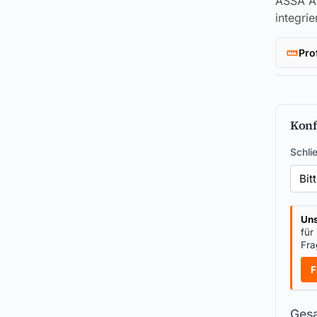
ASSA A
integri
Pro
Konf
Schli
Uns
für
Fra
F
Gesa