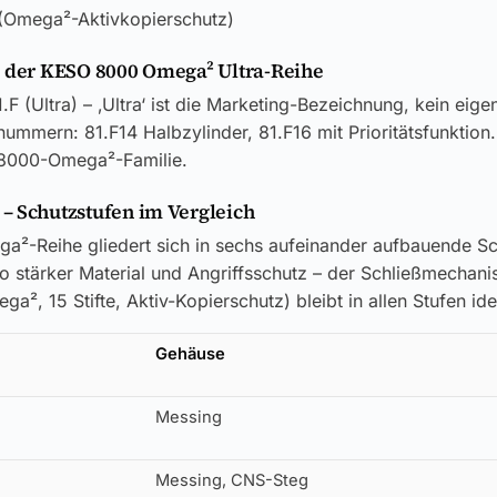
(Omega²-Aktivkopierschutz)
e der KESO 8000 Omega² Ultra-Reihe
1.F (Ultra) – ‚Ultra‘ ist die Marketing-Bezeichnung, kein eig
nummern: 81.F14 Halbzylinder, 81.F16 mit Prioritätsfunktion
r 8000-Omega²-Familie.
– Schutzstufen im Vergleich
²-Reihe gliedert sich in sechs aufeinander aufbauende Sc
to stärker Material und Angriffsschutz – der Schließmechan
², 15 Stifte, Aktiv-Kopierschutz) bleibt in allen Stufen ide
Gehäuse
Messing
Messing, CNS-Steg