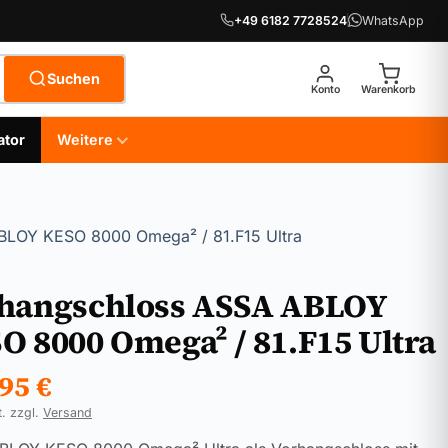
+49 6182 7728524
WhatsApp
Suchen
Konto
Warenkorb
ator
Weitere
BLOY KESO 8000 Omega² / 81.F15 Ultra
hangschloss ASSA ABLOY
O 8000 Omega² / 81.F15 Ultra
,95
€
t. zzgl.
Versand