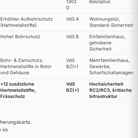
1303
Basisplus
D
Erhöhter Aufbohrschutz
VdS A
Wohnungstür,
(Hartmetallstifte)
Standard-Sicherheit
Hoher Bohrschutz
VdS B
Einfamilienhaus,
gehobene
Sicherheit
Bohr- & Ziehschutz,
VdS
Mehrfamilienhaus,
Hartmetallstifte in Rotor
BZ(+)
Gewerbe,
und Gehäuse
Scharfschaltanlagen
+12 zusätzliche
VdS
Hochsicherheit
Hartmetallstifte,
BZ(+)
RC2/RC3, kritische
Frässchutz
Infrastruktur
cherungskarte.
e im