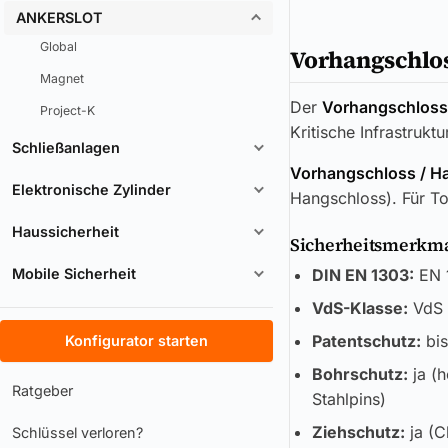
ANKERSLOT
Global
Vorhangschlo
Magnet
Der
Vorhangschloss
Project-K
Kritische Infrastruk
Schließanlagen
Vorhangschloss / H
Elektronische Zylinder
Hangschloss). Für To
Haussicherheit
Sicherheitsmerkmal
Mobile Sicherheit
DIN EN 1303:
EN 1
VdS-Klasse:
VdS 
Patentschutz:
bis
Konfigurator starten
Bohrschutz:
ja (h
Ratgeber
Stahlpins)
Ziehschutz:
ja (C
Schlüssel verloren?