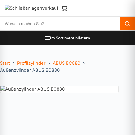
Produkte durchsuchen
Im Sortiment blättern
Start
Profilzylinder
ABUS EC880
Außenzylinder ABUS EC880