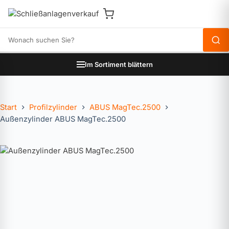
Produkte durchsuchen
Im Sortiment blättern
Start
Profilzylinder
ABUS MagTec.2500
Außenzylinder ABUS MagTec.2500