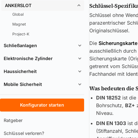
Schlüssel-Spezifik
ANKERSLOT
Global
Schlüssel ohne Wende
parazentrischer Schl
Magnet
Originalschlüssel.
Project-K
Die
Sicherungskarte
Schließanlagen
ausschließlich durch
Sicherungskarte (Ori
Elektronische Zylinder
getrennt vom Schlüss
Haussicherheit
Fachhandel mit Ident
Mobile Sicherheit
Was bedeuten die 
DIN 18252
ist die
Konfigurator starten
Bohrschutz,
BZ+
z
Niveau.
Ratgeber
DIN EN 1303
ist d
(Stiftanzahl, Sch
Schlüssel verloren?