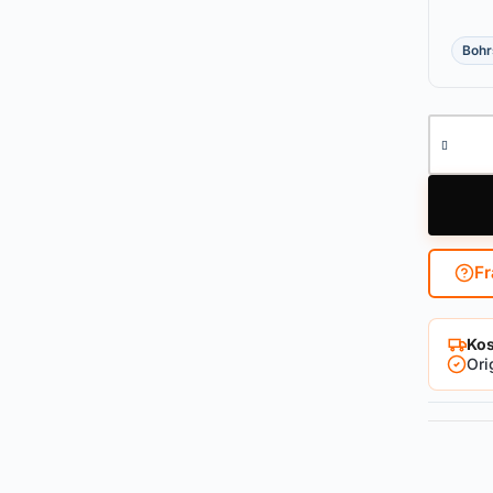
Bohr
Außenzy
Fr
Kos
Ori