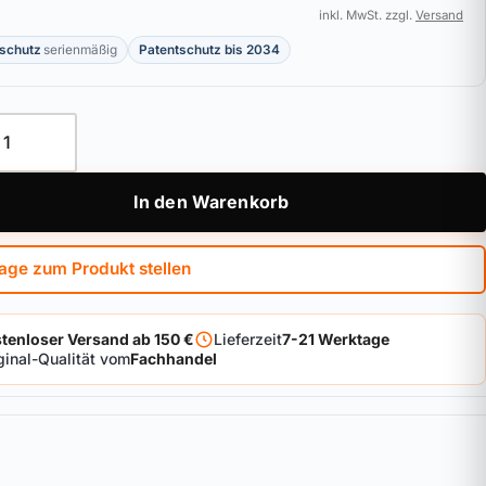
inkl. MwSt. zzgl.
Versand
schutz
serienmäßig
Patentschutz bis 2034
linder ABUS Vitess 1000 Menge
In den Warenkorb
age zum Produkt stellen
tenloser Versand ab 150 €
Lieferzeit
7-21 Werktage
ginal-Qualität vom
Fachhandel