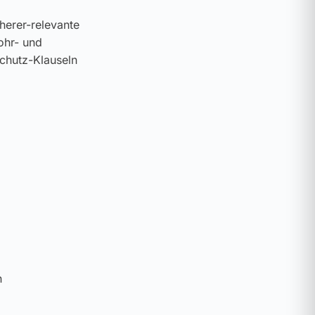
cherer-relevante
ohr- und
schutz-Klauseln
n