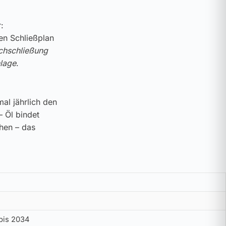
:
ren Schließplan
chschließung
lage
.
al jährlich den
– Öl bindet
ehen – das
bis 2034