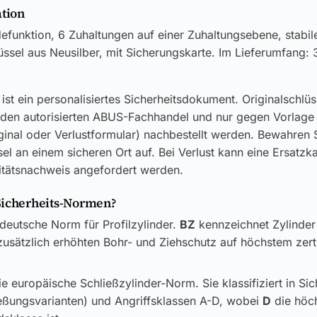
ation
funktion, 6 Zuhaltungen auf einer Zuhaltungsebene, stabil
üssel aus Neusilber, mit Sicherungskarte. Im Lieferumfang: 
ist ein personalisiertes Sicherheitsdokument. Originalschlü
 den autorisierten ABUS-Fachhandel und nur gegen Vorlage
ginal oder Verlustformular) nachbestellt werden. Bewahren S
el an einem sicheren Ort auf. Bei Verlust kann eine Ersatzk
itätsnachweis angefordert werden.
Sicherheits-Normen?
 deutsche Norm für Profilzylinder.
BZ
kennzeichnet Zylinder
usätzlich erhöhten Bohr- und Ziehschutz auf höchstem zerti
ie europäische Schließzylinder-Norm. Sie klassifiziert in Si
ließungsvarianten) und Angriffsklassen A-D, wobei
D
die höc