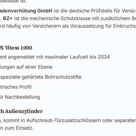
sklasse ist.
adenverhütung GmbH
ist die deutsche Prüfstelle für Versi
k.
BZ+
ist die mechanische Schutzklasse mit zusätzlichem B
rd häufig von Versicherern als Voraussetzung für Einbruch
S Vitess 1000
ent angemeldet mit maximaler Laufzeit bis 2034
tungen auf einer Ebene
spezielle gehärtete Bohrschutzstifte
risches Profil
ür Nachbestellung
h Außenzylinder
en, kommt in Aufschraub-Türzusatzschlössern oder separate
en zum Einsatz.