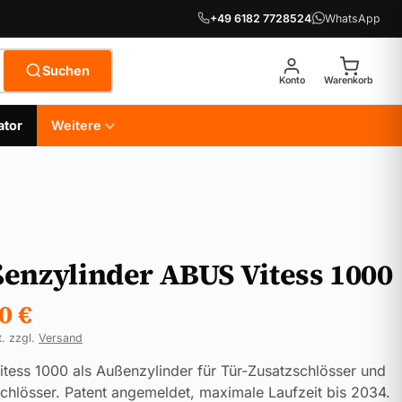
+49 6182 7728524
WhatsApp
Suchen
Konto
Warenkorb
ator
Weitere
enzylinder ABUS Vitess 1000
90
€
t. zzgl.
Versand
tess 1000 als Außenzylinder für Tür-Zusatzschlösser und
chlösser. Patent angemeldet, maximale Laufzeit bis 2034.