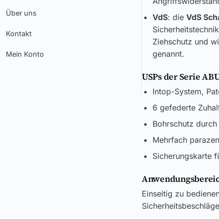
Angriffswiderstand
Über uns
VdS
: die
VdS Sch
Sicherheitstechni
Kontakt
Ziehschutz und wi
genannt.
Mein Konto
USPs der Serie ABU
Intop-System, Pat
6 gefederte Zuhal
Bohrschutz durch 
Mehrfach parazent
Sicherungskarte f
Anwendungsbereic
Einseitig zu bedien
Sicherheitsbeschläg