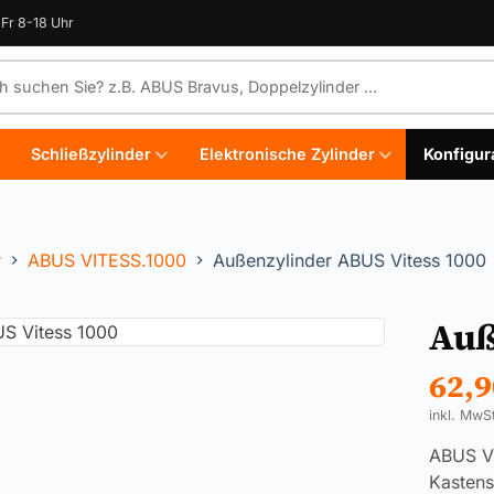
Fr 8-18 Uhr
e durchsuchen
Schließzylinder
Elektronische Zylinder
Konfigur
r
ABUS VITESS.1000
Außenzylinder ABUS Vitess 1000
Auß
62,
inkl. MwS
ABUS Vi
Kastens