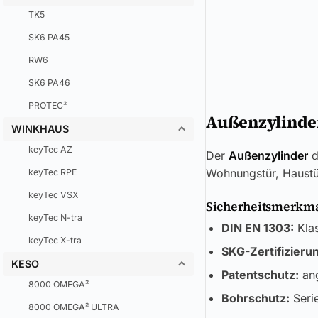
TK5
SK6 PA45
RW6
SK6 PA46
PROTEC²
Außenzylinder
WINKHAUS
keyTec AZ
Der
Außenzylinder
d
Wohnungstür, Haustü
keyTec RPE
keyTec VSX
Sicherheitsmerkmal
keyTec N-tra
DIN EN 1303:
Klas
keyTec X-tra
SKG-Zertifizieru
KESO
Patentschutz:
ang
8000 OMEGA²
Bohrschutz:
Seri
8000 OMEGA² ULTRA