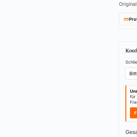
Origina
Pro
Konf
Schli
Uns
für
Fra
F
Gesa