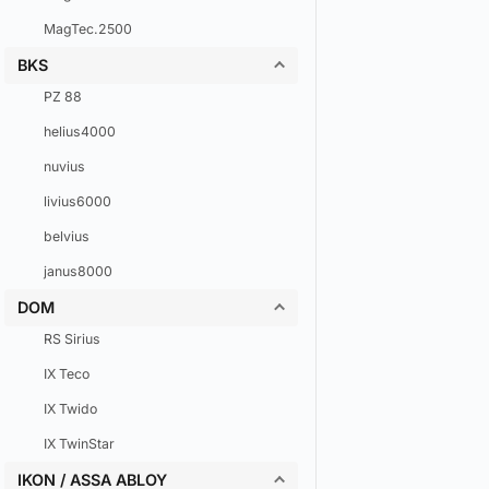
MagTec.2500
BKS
PZ 88
helius4000
nuvius
livius6000
belvius
janus8000
DOM
RS Sirius
IX Teco
IX Twido
IX TwinStar
IKON / ASSA ABLOY