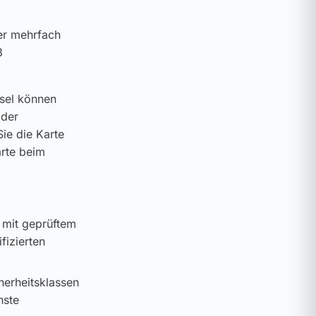
er mehrfach
3
ssel können
 der
ie die Karte
arte beim
 mit geprüftem
fizierten
cherheitsklassen
hste