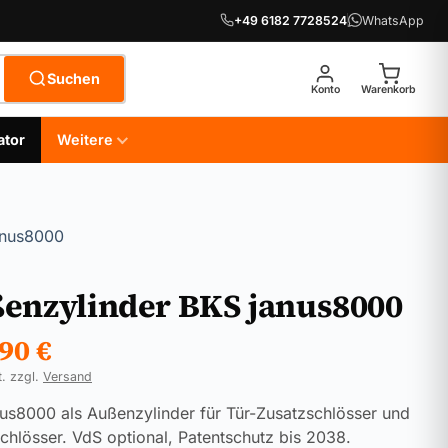
+49 6182 7728524
WhatsApp
Suchen
Konto
Warenkorb
ator
Weitere
anus8000
enzylinder BKS janus8000
,90
€
t. zzgl.
Versand
us8000 als Außenzylinder für Tür-Zusatzschlösser und
chlösser. VdS optional, Patentschutz bis 2038.