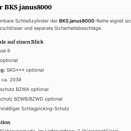
r BKS janus8000
ienbare Schließzylinder der
BKS janus8000
-Reihe eignet sic
zschlösser und separate Sicherheitsbeschläge.
e auf einen Blick
sse 6
optional
ng:
SKG*** optional
 ca. 2038
schutz BZWA optional
schutz BZWB/BZWD optional
nmäßiger Schlagpicking-Schutz
ation