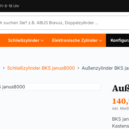
Fr 8-18 Uhr
e durchsuchen
Schließzylinder
Elektronische Zylinder
Konfigur
r
Schließzylinder BKS janus8000
Außenzylinder BKS j
Auß
140
inkl. MwS
BKS jan
Kastens