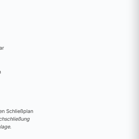
ar
n
ren Schließplan
chschließung
lage
.