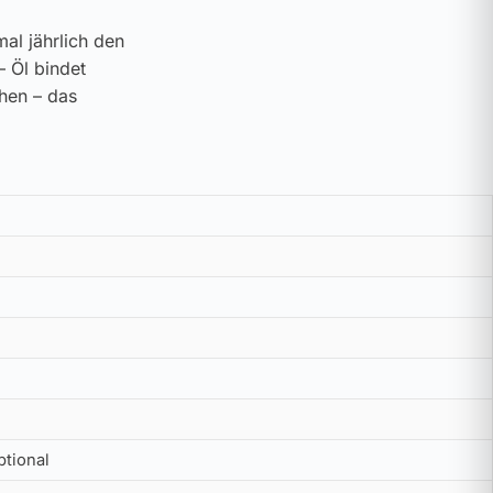
al jährlich den
– Öl bindet
ehen – das
tional