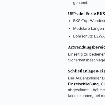
genannt.
USPs der Serie BKS
BKS-Top-Wendesch
Modulare Längen 
Bohrschutz BZWA,
Anwendungsbereic
Einseitig zu bedien
Sicherheitsbeschläg
Schließanlagen-Ei
Der Außenzylinder BK
Einzelschließung, G
abgestimmt – bei meh
kennzeichnen, bei me