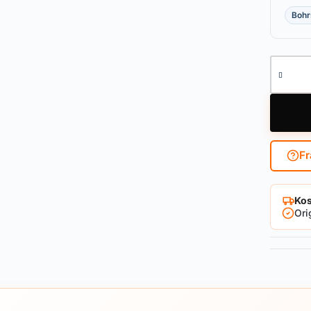
Bohr
Außenzy
Fr
Kos
Ori