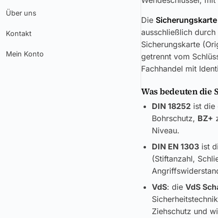
Wendeschlüssel, mit 
Über uns
Die
Sicherungskarte
ausschließlich durch
Kontakt
Sicherungskarte (Ori
Mein Konto
getrennt vom Schlüss
Fachhandel mit Ident
Was bedeuten die 
DIN 18252
ist die
Bohrschutz,
BZ+
z
Niveau.
DIN EN 1303
ist d
(Stiftanzahl, Sch
Angriffswiderstand
VdS
: die
VdS Sch
Sicherheitstechni
Ziehschutz und wi