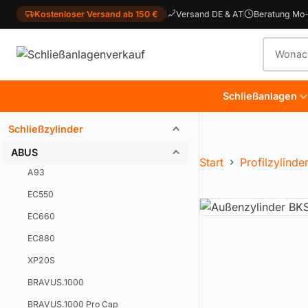
Kostenloser Versand ab 150 €
Versand DE & AT
Beratung Mo-
Produkt
Schließanlagen
Schließzylinder
ABUS
Start
Profilzylinde
A93
EC550
EC660
EC880
XP20S
BRAVUS.1000
BRAVUS.1000 Pro Cap