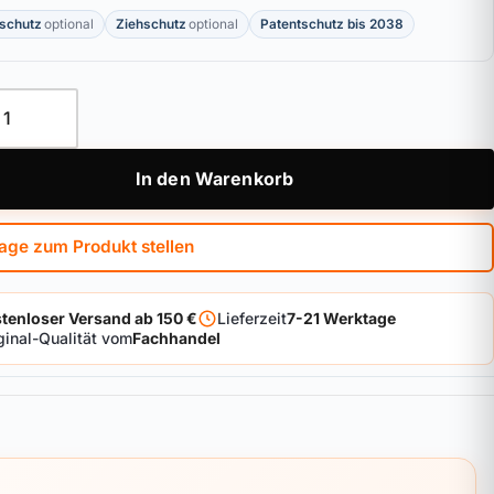
schutz
optional
Ziehschutz
optional
Patentschutz bis 2038
linder BKS janus8000 Menge
In den Warenkorb
age zum Produkt stellen
tenloser Versand ab 150 €
Lieferzeit
7-21 Werktage
ginal-Qualität vom
Fachhandel