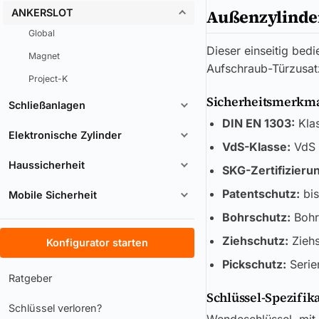
Außenzylinde
ANKERSLOT
Global
Dieser einseitig bed
Magnet
Aufschraub-Türzusat
Project-K
Sicherheitsmerkmal
Schließanlagen
DIN EN 1303:
Kla
Elektronische Zylinder
VdS-Klasse:
VdS 
Haussicherheit
SKG-Zertifizieru
Patentschutz:
bis
Mobile Sicherheit
Bohrschutz:
Bohr
Ziehschutz:
Zieh
Konfigurator starten
Pickschutz:
Serie
Ratgeber
Schlüssel-Spezifik
Schlüssel verloren?