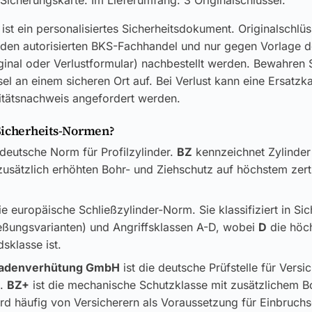
Sicherungskarte. Im Lieferumfang: 3 Originalschlüssel.
ist ein personalisiertes Sicherheitsdokument. Originalschlü
 den autorisierten BKS-Fachhandel und nur gegen Vorlage d
ginal oder Verlustformular) nachbestellt werden. Bewahren S
el an einem sicheren Ort auf. Bei Verlust kann eine Ersatzk
itätsnachweis angefordert werden.
Sicherheits-Normen?
 deutsche Norm für Profilzylinder.
BZ
kennzeichnet Zylinder
usätzlich erhöhten Bohr- und Ziehschutz auf höchstem zerti
ie europäische Schließzylinder-Norm. Sie klassifiziert in Si
ließungsvarianten) und Angriffsklassen A-D, wobei
D
die höc
sklasse ist.
adenverhütung GmbH
ist die deutsche Prüfstelle für Versi
k.
BZ+
ist die mechanische Schutzklasse mit zusätzlichem B
rd häufig von Versicherern als Voraussetzung für Einbruch