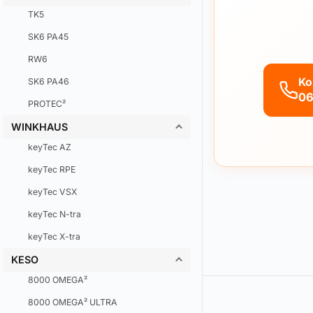
TK5
SK6 PA45
RW6
Ko
SK6 PA46
06
PROTEC²
WINKHAUS
keyTec AZ
keyTec RPE
keyTec VSX
keyTec N-tra
keyTec X-tra
KESO
8000 OMEGA²
8000 OMEGA² ULTRA