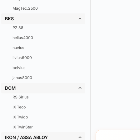
MagTec.2500
BKS
PZ 88
helius4000
nuvius
livius6000
belvius
janus8000
DOM
RS Sirius
IX Teco
IX Twido
IX TwinStar
IKON / ASSA ABLOY