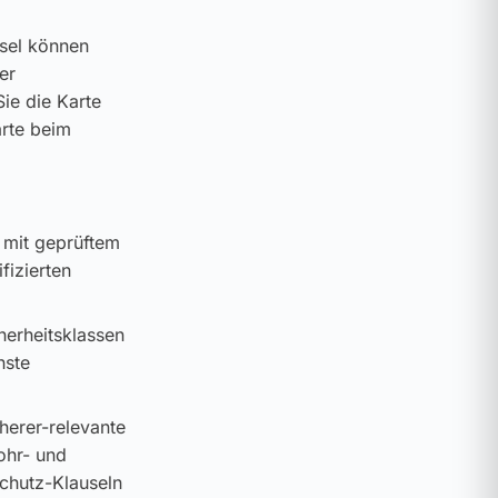
ssel können
er
ie die Karte
arte beim
 mit geprüftem
fizierten
cherheitsklassen
hste
cherer-relevante
ohr- und
schutz-Klauseln