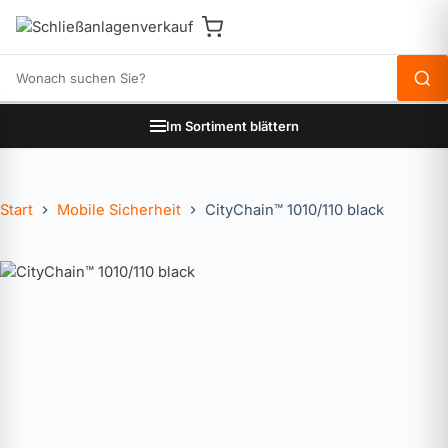
Produkte durchsuchen
Im Sortiment blättern
Start
Mobile Sicherheit
CityChain™ 1010/110 black