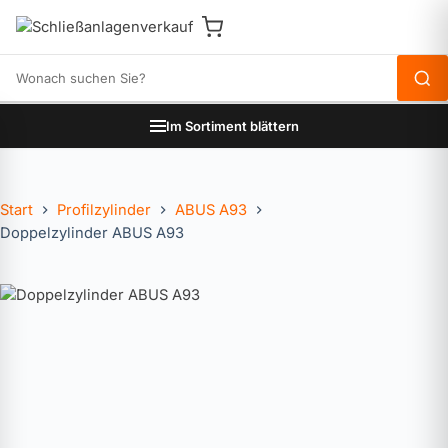
Produkte durchsuchen
Im Sortiment blättern
Start
Profilzylinder
ABUS A93
Doppelzylinder ABUS A93