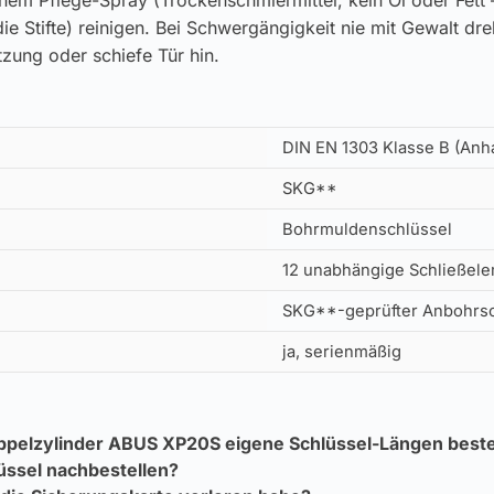
inem Pflege-Spray (Trockenschmiermittel, kein Öl oder Fett 
ie Stifte) reinigen. Bei Schwergängigkeit nie mit Gewalt dr
zung oder schiefe Tür hin.
DIN EN 1303 Klasse B (Anh
SKG**
Bohrmuldenschlüssel
12 unabhängige Schließele
SKG**-geprüfter Anbohrschu
ja, serienmäßig
ppelzylinder ABUS XP20S eigene Schlüssel-Längen beste
üssel nachbestellen?