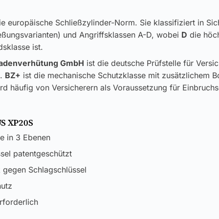
ie europäische Schließzylinder-Norm. Sie klassifiziert in Si
ließungsvarianten) und Angriffsklassen A-D, wobei
D
die höc
sklasse ist.
adenverhütung GmbH
ist die deutsche Prüfstelle für Versi
k.
BZ+
ist die mechanische Schutzklasse mit zusätzlichem B
rd häufig von Versicherern als Voraussetzung für Einbruch
US XP20S
e in 3 Ebenen
sel patentgeschützt
k gegen Schlagschlüssel
utz
rforderlich