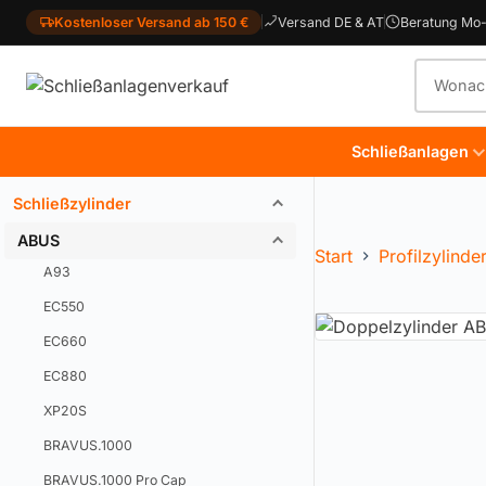
Kostenloser Versand ab 150 €
Versand DE & AT
Beratung Mo-
Produkt
Schließanlagen
Schließzylinder
ABUS
Start
Profilzylinde
A93
EC550
EC660
EC880
XP20S
BRAVUS.1000
BRAVUS.1000 Pro Cap