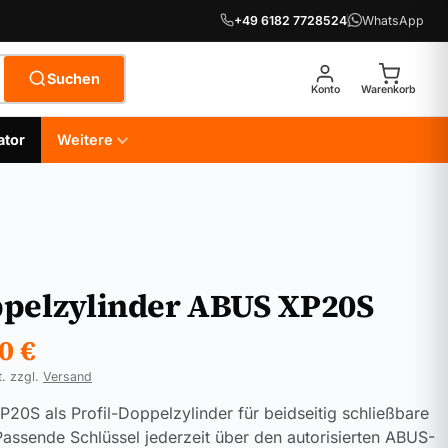
+49 6182 7728524
WhatsApp
Suchen
Konto
Warenkorb
ator
Weitere
pelzylinder ABUS XP20S
90
€
t. zzgl.
Versand
20S als Profil-Doppelzylinder für beidseitig schließbare
Passende Schlüssel jederzeit über den autorisierten ABUS-