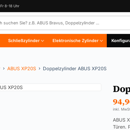
Fr 8-18 Uhr
e durchsuchen
Schließzylinder
Elektronische Zylinder
Konfigur
r
ABUS XP20S
Doppelzylinder ABUS XP20S
Dop
94,
inkl. MwS
ABUS XP
Türen. 