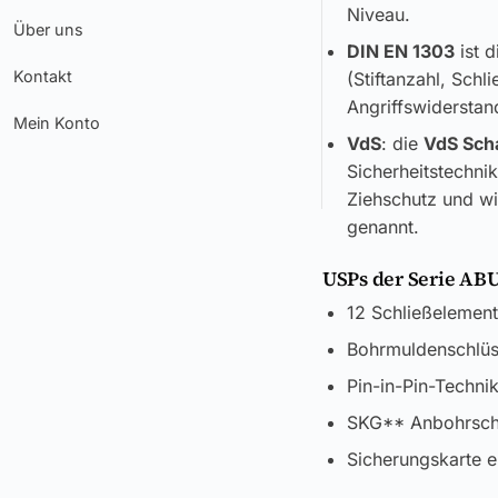
Niveau.
Über uns
DIN EN 1303
ist d
Kontakt
(Stiftanzahl, Sch
Angriffswiderstand
Mein Konto
VdS
: die
VdS Sch
Sicherheitstechni
Ziehschutz und wi
genannt.
USPs der Serie AB
12 Schließelement
Bohrmuldenschlüs
Pin-in-Pin-Techni
SKG** Anbohrsch
Sicherungskarte e