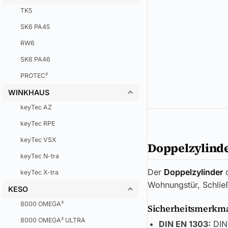
TK5
SK6 PA45
RW6
SK6 PA46
PROTEC²
WINKHAUS
keyTec AZ
keyTec RPE
keyTec VSX
Doppelzylind
keyTec N-tra
Der
Doppelzylinder
keyTec X-tra
Wohnungstür, Schlie
KESO
8000 OMEGA²
Sicherheitsmerkmal
8000 OMEGA² ULTRA
DIN EN 1303:
DIN 