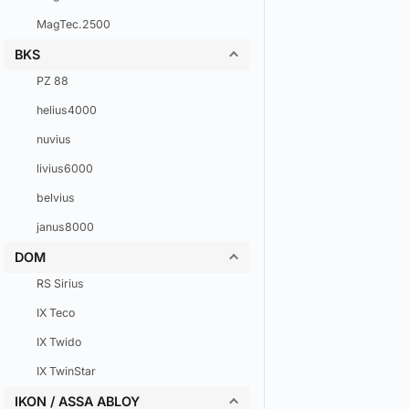
MagTec.2500
BKS
PZ 88
helius4000
nuvius
livius6000
belvius
janus8000
DOM
RS Sirius
IX Teco
IX Twido
IX TwinStar
IKON / ASSA ABLOY