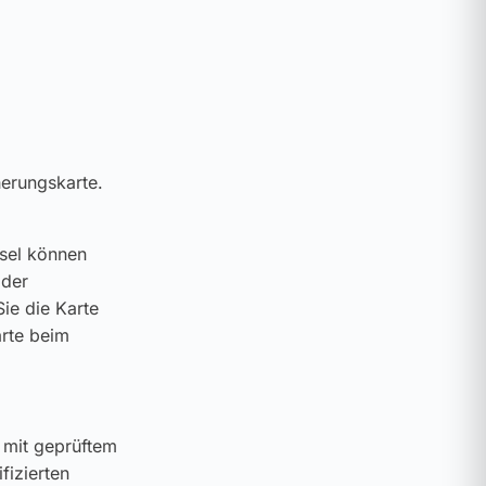
herungskarte.
ssel können
 der
ie die Karte
arte beim
 mit geprüftem
fizierten