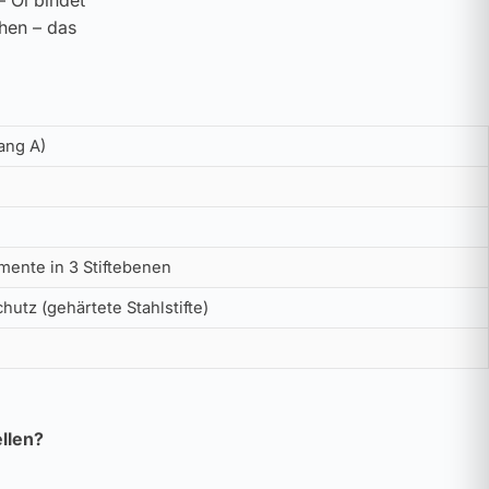
– Öl bindet
ehen – das
ang A)
mente in 3 Stiftebenen
tz (gehärtete Stahlstifte)
llen?