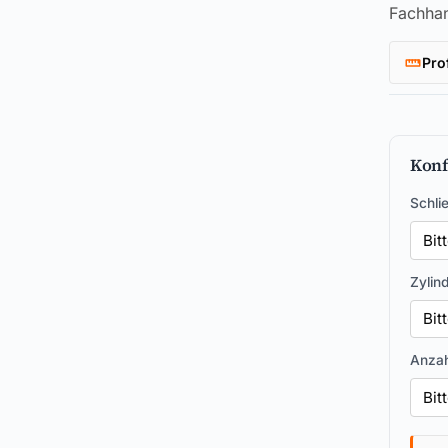
Fachhan
Pro
Konf
Schli
Zylin
Anzah