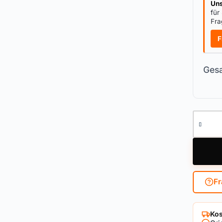
Uns
für
Fra
F
Gesa
Doppelz
Fr
Kos