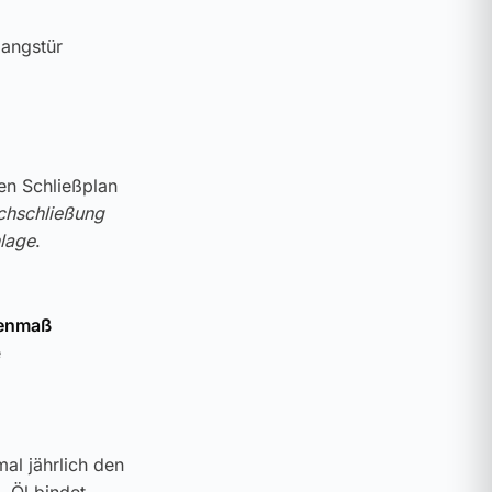
gangstür
ren Schließplan
chschließung
lage
.
nenmaß
e
al jährlich den