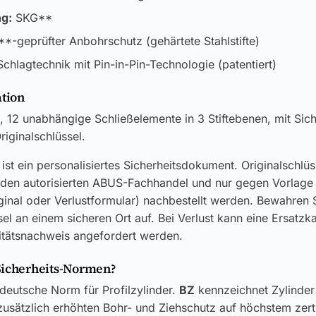
ng:
SKG**
-geprüfter Anbohrschutz (gehärtete Stahlstifte)
chlagtechnik mit Pin-in-Pin-Technologie (patentiert)
ation
 12 unabhängige Schließelemente in 3 Stiftebenen, mit Sic
riginalschlüssel.
ist ein personalisiertes Sicherheitsdokument. Originalschlü
 den autorisierten ABUS-Fachhandel und nur gegen Vorlage
ginal oder Verlustformular) nachbestellt werden. Bewahren S
el an einem sicheren Ort auf. Bei Verlust kann eine Ersatzk
itätsnachweis angefordert werden.
Sicherheits-Normen?
 deutsche Norm für Profilzylinder.
BZ
kennzeichnet Zylinder
usätzlich erhöhten Bohr- und Ziehschutz auf höchstem zerti