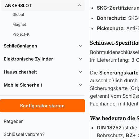
ANKERSLOT
SKG-Zertifizieru
Global
Bohrschutz:
SKG**
Magnet
Pickschutz:
Anti-S
Project-K
Schlüssel-Spezifik
Schließanlagen
Bohrmuldenschlüssel,
Elektronische Zylinder
Im Lieferumfang: 3 O
Haussicherheit
Die
Sicherungskarte
ausschließlich durch
Mobile Sicherheit
Sicherungskarte (Ori
getrennt vom Schlüss
Fachhandel mit Ident
Konfigurator starten
Was bedeuten die 
Ratgeber
DIN 18252
ist die
Schlüssel verloren?
Bohrschutz,
BZ+
z