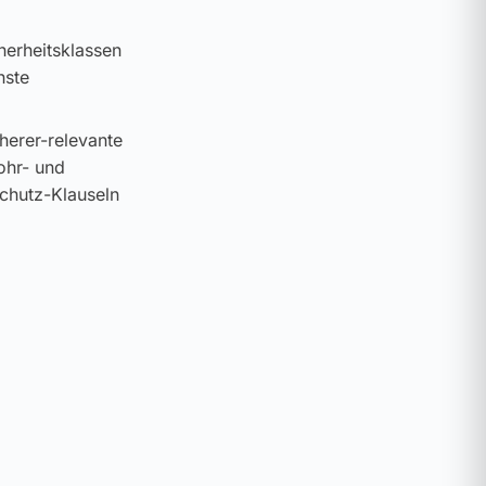
cherheitsklassen
hste
cherer-relevante
ohr- und
schutz-Klauseln