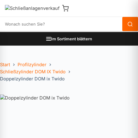
Produkte durchsuchen
Im Sortiment blättern
Start
Profilzylinder
Schließzylinder DOM IX Twido
Doppelzylinder DOM ix Twido