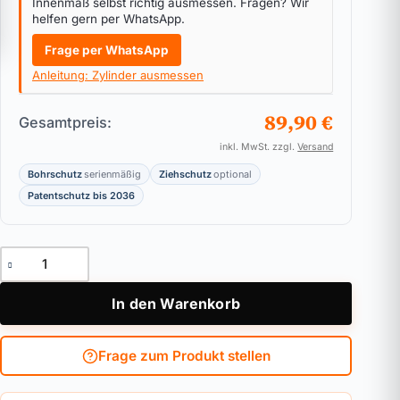
Innenmaß selbst richtig ausmessen. Fragen? Wir
helfen gern per WhatsApp.
Frage per WhatsApp
Anleitung: Zylinder ausmessen
89,90 €
Gesamtpreis:
inkl. MwSt. zzgl.
Versand
Bohrschutz
serienmäßig
Ziehschutz
optional
Patentschutz bis 2036
Doppelzylinder DOM ix Twido Menge
In den Warenkorb
Frage zum Produkt stellen