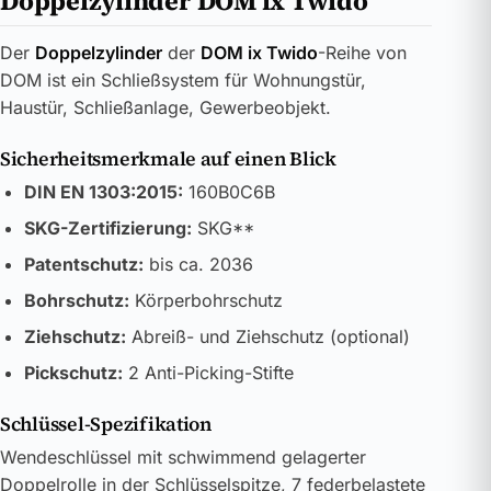
Doppelzylinder DOM ix Twido
Der
Doppelzylinder
der
DOM ix Twido
-Reihe von
DOM ist ein Schließsystem für Wohnungstür,
Haustür, Schließanlage, Gewerbeobjekt.
Sicherheitsmerkmale auf einen Blick
DIN EN 1303:2015:
160B0C6B
SKG-Zertifizierung:
SKG**
Patentschutz:
bis ca. 2036
Bohrschutz:
Körperbohrschutz
Ziehschutz:
Abreiß- und Ziehschutz (optional)
Pickschutz:
2 Anti-Picking-Stifte
Schlüssel-Spezifikation
Wendeschlüssel mit schwimmend gelagerter
Doppelrolle in der Schlüsselspitze, 7 federbelastete