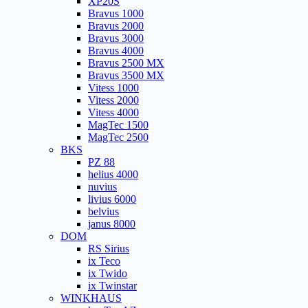
XP20S
Bravus 1000
Bravus 2000
Bravus 3000
Bravus 4000
Bravus 2500 MX
Bravus 3500 MX
Vitess 1000
Vitess 2000
Vitess 4000
MagTec 1500
MagTec 2500
BKS
PZ 88
helius 4000
nuvius
livius 6000
belvius
janus 8000
DOM
RS Sirius
ix Teco
ix Twido
ix Twinstar
WINKHAUS