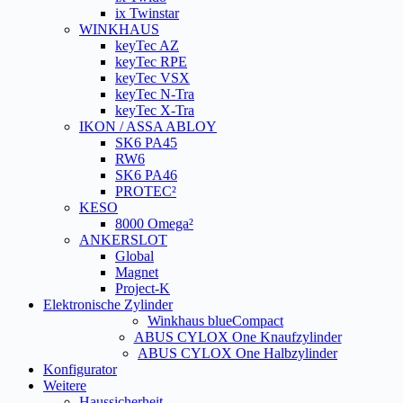
ix Twinstar
WINKHAUS
keyTec AZ
keyTec RPE
keyTec VSX
keyTec N-Tra
keyTec X-Tra
IKON / ASSA ABLOY
SK6 PA45
RW6
SK6 PA46
PROTEC²
KESO
8000 Omega²
ANKERSLOT
Global
Magnet
Project-K
Elektronische Zylinder
Winkhaus blueCompact
ABUS CYLOX One Knaufzylinder
ABUS CYLOX One Halbzylinder
Konfigurator
Weitere
Haussicherheit