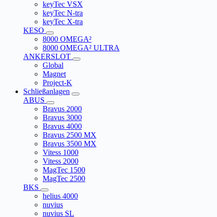
keyTec VSX
keyTec N-tra
keyTec X-tra
KESO
8000 OMEGA²
8000 OMEGA² ULTRA
ANKERSLOT
Global
Magnet
Project-K
Schließanlagen
ABUS
Bravus 2000
Bravus 3000
Bravus 4000
Bravus 2500 MX
Bravus 3500 MX
Vitess 1000
Vitess 2000
MagTec 1500
MagTec 2500
BKS
helius 4000
nuvius
nuvius SL