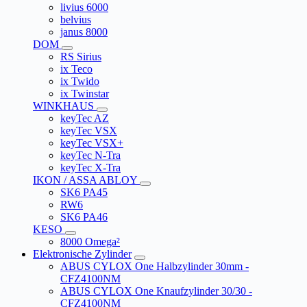
livius 6000
belvius
janus 8000
DOM
RS Sirius
ix Teco
ix Twido
ix Twinstar
WINKHAUS
keyTec AZ
keyTec VSX
keyTec VSX+
keyTec N-Tra
keyTec X-Tra
IKON / ASSA ABLOY
SK6 PA45
RW6
SK6 PA46
KESO
8000 Omega²
Elektronische Zylinder
ABUS CYLOX One Halbzylinder 30mm -
CFZ4100NM
ABUS CYLOX One Knaufzylinder 30/30 -
CFZ4100NM