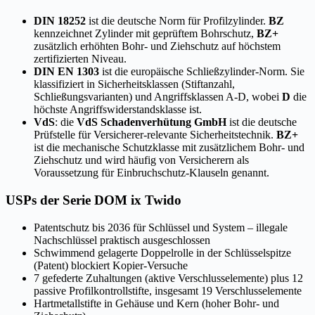
DIN 18252
ist die deutsche Norm für Profilzylinder.
BZ
kennzeichnet Zylinder mit geprüftem Bohrschutz,
BZ+
zusätzlich erhöhten Bohr- und Ziehschutz auf höchstem
zertifizierten Niveau.
DIN EN 1303
ist die europäische Schließzylinder-Norm. Sie
klassifiziert in Sicherheitsklassen (Stiftanzahl,
Schließungsvarianten) und Angriffsklassen A-D, wobei
D
die
höchste Angriffswiderstandsklasse ist.
VdS
: die
VdS Schadenverhütung GmbH
ist die deutsche
Prüfstelle für Versicherer-relevante Sicherheitstechnik.
BZ+
ist die mechanische Schutzklasse mit zusätzlichem Bohr- und
Ziehschutz und wird häufig von Versicherern als
Voraussetzung für Einbruchschutz-Klauseln genannt.
USPs der Serie DOM ix Twido
Patentschutz bis 2036 für Schlüssel und System – illegale
Nachschlüssel praktisch ausgeschlossen
Schwimmend gelagerte Doppelrolle in der Schlüsselspitze
(Patent) blockiert Kopier-Versuche
7 gefederte Zuhaltungen (aktive Verschlusselemente) plus 12
passive Profilkontrollstifte, insgesamt 19 Verschlusselemente
Hartmetallstifte in Gehäuse und Kern (hoher Bohr- und