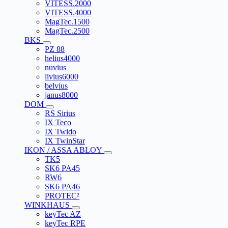
VITESS.2000
VITESS.4000
MagTec.1500
MagTec.2500
BKS
PZ 88
helius4000
nuvius
livius6000
belvius
janus8000
DOM
RS Sirius
IX Teco
IX Twido
IX TwinStar
IKON / ASSA ABLOY
TK5
SK6 PA45
RW6
SK6 PA46
PROTEC²
WINKHAUS
keyTec AZ
keyTec RPE