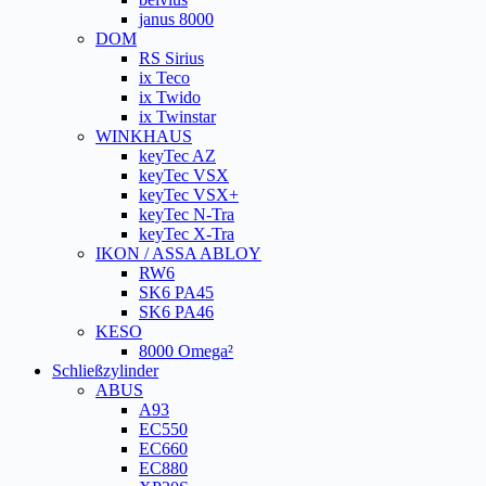
janus 8000
DOM
RS Sirius
ix Teco
ix Twido
ix Twinstar
WINKHAUS
keyTec AZ
keyTec VSX
keyTec VSX+
keyTec N-Tra
keyTec X-Tra
IKON / ASSA ABLOY
RW6
SK6 PA45
SK6 PA46
KESO
8000 Omega²
Schließzylinder
ABUS
A93
EC550
EC660
EC880