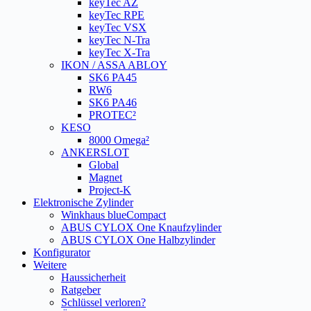
keyTec AZ
keyTec RPE
keyTec VSX
keyTec N-Tra
keyTec X-Tra
IKON / ASSA ABLOY
SK6 PA45
RW6
SK6 PA46
PROTEC²
KESO
8000 Omega²
ANKERSLOT
Global
Magnet
Project-K
Elektronische Zylinder
Winkhaus blueCompact
ABUS CYLOX One Knaufzylinder
ABUS CYLOX One Halbzylinder
Konfigurator
Weitere
Haussicherheit
Ratgeber
Schlüssel verloren?