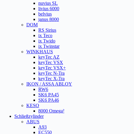
nuvius SL
livius 6000
belvius
janus 8000
DOM
RS Sirius
ix Teco
ix Twido
ix Twinstar
WINKHAUS
keyTec AZ
keyTec VSX
keyTec VSX+
keyTec N-Tra
keyTec X-Tra
IKON / ASSA ABLOY
RW6
SK6 PA45
SK6 PA46
KESO
8000 Omega²
Schließzylinder
ABUS
A93
EC550