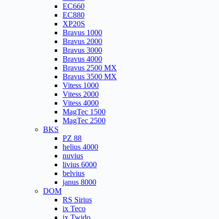
EC660
EC880
XP20S
Bravus 1000
Bravus 2000
Bravus 3000
Bravus 4000
Bravus 2500 MX
Bravus 3500 MX
Vitess 1000
Vitess 2000
Vitess 4000
MagTec 1500
MagTec 2500
BKS
PZ 88
helius 4000
nuvius
livius 6000
belvius
janus 8000
DOM
RS Sirius
ix Teco
ix Twido