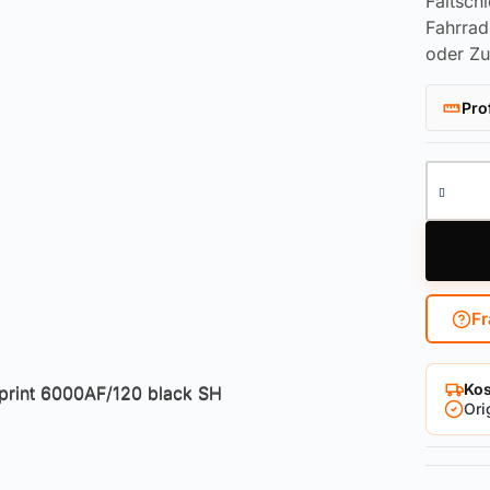
Faltsch
Fahrrad
oder Zu
Pro
Faltsch
Fr
Kos
Ori