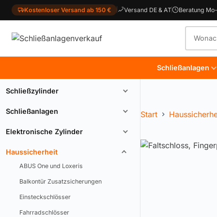
Kostenloser Versand ab 150 €
Versand DE & AT
Beratung Mo-
Produkt
Schließanlagen
Schließzylinder
Schließanlagen
Start
Haussicherhe
Elektronische Zylinder
Haussicherheit
ABUS One und Loxeris
Balkontür Zusatzsicherungen
Einsteckschlösser
Fahrradschlösser