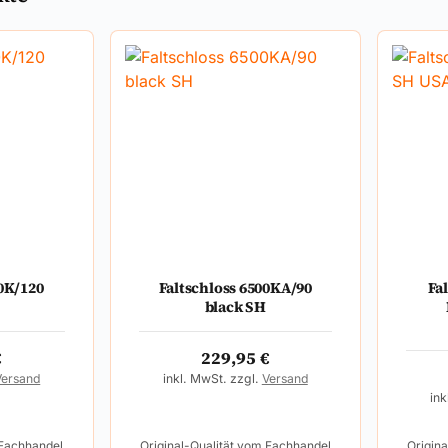
00K/120
Faltschloss 6500KA/90
Fa
black SH
€
229,95
€
Versand
inkl. MwSt. zzgl.
Versand
ink
 Fachhandel
Original-Qualität vom Fachhandel
Origin