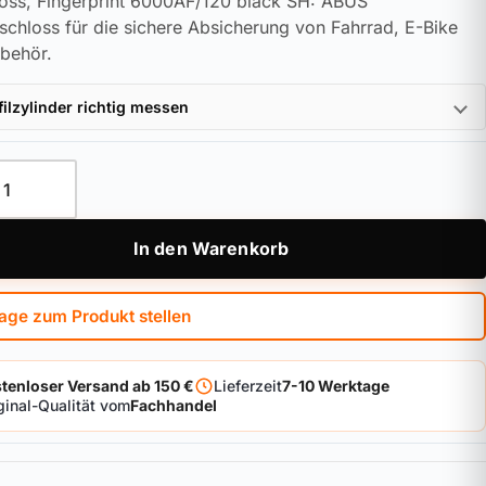
loss, Fingerprint 6000AF/120 black SH: ABUS
schloss für die sichere Absicherung von Fahrrad, E-Bike
behör.
filzylinder richtig messen
loss, Fingerprint 6000AF/120 black SH Menge
In den Warenkorb
age zum Produkt stellen
tenloser Versand ab 150 €
Lieferzeit
7-10 Werktage
ginal-Qualität vom
Fachhandel