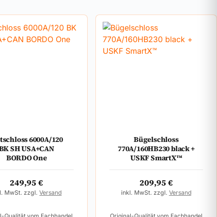
ltschloss 6000A/120
Bügelschloss
BK SH USA+CAN
770A/160HB230 black +
BORDO One
USKF SmartX™
249,95
€
209,95
€
l. MwSt. zzgl.
Versand
inkl. MwSt. zzgl.
Versand
al-Qualität vom Fachhandel
Original-Qualität vom Fachhandel