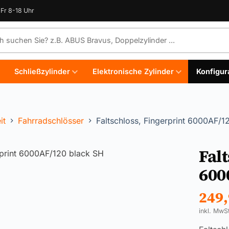
Fr 8-18 Uhr
e durchsuchen
Schließzylinder
Elektronische Zylinder
Konfigur
it
Fahrradschlösser
Faltschloss, Fingerprint 6000AF/1
Fal
600
249
inkl. MwS