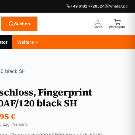
+49 6182 7728524
WhatsApp
Suchen
Konto
Warenkorb
ator
Weitere
20 black SH
tschloss, Fingerprint
0AF/120 black SH
,95
€
t. zzgl.
Versand