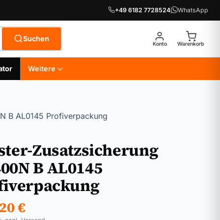
+49 6182 7728524
WhatsApp
Suchen
Konto
Warenkorb
ator
Weitere
0N B AL0145 Profiverpackung
ster-Zusatzsicherung
00N B AL0145
fiverpackung
,20
€