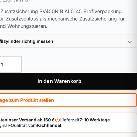
t. zzgl.
Versand
-Zusatzsicherung PV400N B AL0145 Profiverpackung:
r-Zusatzschloss als mechanische Zusatzsicherung für
und Wohnungstueren.
filzylinder richtig messen
-Zusatzsicherung PV400N B AL0145 Profiverpackung Menge
In den Warenkorb
age zum Produkt stellen
tenloser Versand ab 150 €
Lieferzeit
7-10 Werktage
ginal-Qualität vom
Fachhandel