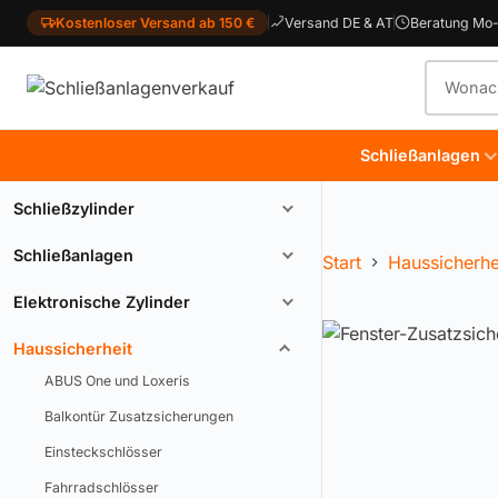
Kostenloser Versand ab 150 €
Versand DE & AT
Beratung Mo-
Produkt
Schließanlagen
Schließzylinder
Schließanlagen
Start
Haussicherhe
Elektronische Zylinder
Haussicherheit
ABUS One und Loxeris
Balkontür Zusatzsicherungen
Einsteckschlösser
Fahrradschlösser