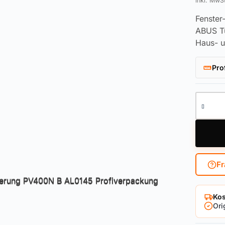
inkl. MwS
Fenster
ABUS Tü
Haus- 
Pro
Fenster
Fr
Kos
Ori