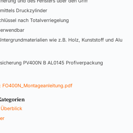
cherung und des Fensters über den Griff
mittels Druckzylinder
hlüssel nach Totalverriegelung
verwendbar
Untergrundmaterialien wie z.B. Holz, Kunststoff und Alu
tzsicherung PV400N B AL0145 Profiverpackung
: FO400N_Montageanleitung.pdf
Kategorien
 Überblick
er