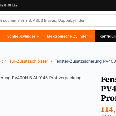
Fr 8-18 Uhr
e durchsuchen
Schließzylinder
Elektronische Zylinder
Konfigur
it
Tür-Zusatzschlösser
Fenster-Zusatzsicherung PV40
Fen
PV4
Pro
114