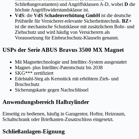
Schließungsvarianten) und Angriffsklassen A-D, wobei
D
die
höchste Angriffswiderstandsklasse ist.
VdS
: die
VdS Schadenverhütung GmbH
ist die deutsche
Prüfstelle für Versicherer-relevante Sicherheitstechnik.
BZ+
ist die mechanische Schutzklasse mit zusätzlichem Bohr- und
Ziehschutz und wird häufig von Versicherern als
Voraussetzung für Einbruchschutz-Klauseln genannt.
USPs der Serie ABUS Bravus 3500 MX Magnet
Mit Magnettechnologie und Intellitec-System ausgestattet
Magnet- plus Intellitec-Patentschutz bis 2038
SKG*** zertifiziert
Edelstahl-Steg als Kernstück mit erhöhtem Zieh- und
Bruchschutz
Sicherungskarte gegen Nachschlüssel
Anwendungsbereich Halbzylinder
Einseitig zu bedienen, häufig in Garagentor, Hoftor, Heizraum,
Schaltschrank oder Briefkasten-Zusatzschloss eingesetzt.
Schließanlagen-Eignung