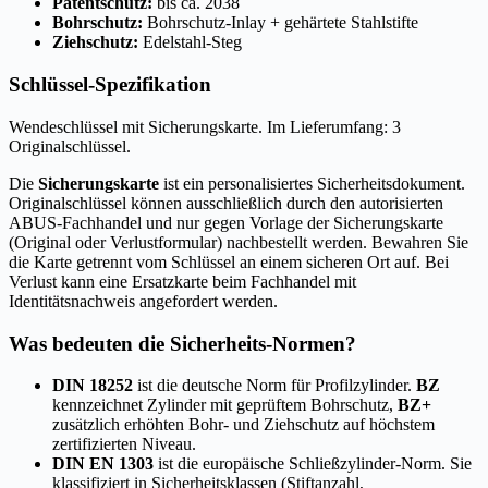
Patentschutz:
bis ca. 2038
Bohrschutz:
Bohrschutz-Inlay + gehärtete Stahlstifte
Ziehschutz:
Edelstahl-Steg
Schlüssel-Spezifikation
Wendeschlüssel mit Sicherungskarte. Im Lieferumfang: 3
Originalschlüssel.
Die
Sicherungskarte
ist ein personalisiertes Sicherheitsdokument.
Originalschlüssel können ausschließlich durch den autorisierten
ABUS-Fachhandel und nur gegen Vorlage der Sicherungskarte
(Original oder Verlustformular) nachbestellt werden. Bewahren Sie
die Karte getrennt vom Schlüssel an einem sicheren Ort auf. Bei
Verlust kann eine Ersatzkarte beim Fachhandel mit
Identitätsnachweis angefordert werden.
Was bedeuten die Sicherheits-Normen?
DIN 18252
ist die deutsche Norm für Profilzylinder.
BZ
kennzeichnet Zylinder mit geprüftem Bohrschutz,
BZ+
zusätzlich erhöhten Bohr- und Ziehschutz auf höchstem
zertifizierten Niveau.
DIN EN 1303
ist die europäische Schließzylinder-Norm. Sie
klassifiziert in Sicherheitsklassen (Stiftanzahl,