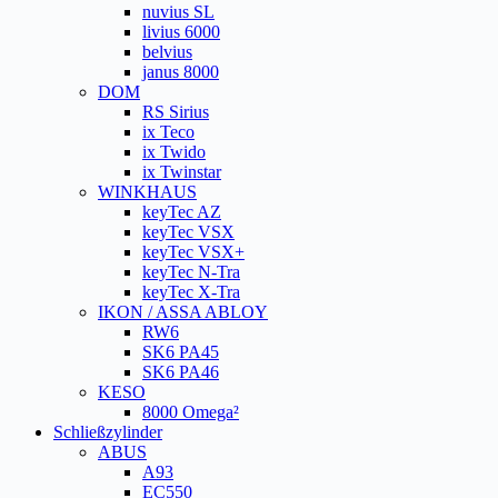
nuvius SL
livius 6000
belvius
janus 8000
DOM
RS Sirius
ix Teco
ix Twido
ix Twinstar
WINKHAUS
keyTec AZ
keyTec VSX
keyTec VSX+
keyTec N-Tra
keyTec X-Tra
IKON / ASSA ABLOY
RW6
SK6 PA45
SK6 PA46
KESO
8000 Omega²
Schließzylinder
ABUS
A93
EC550