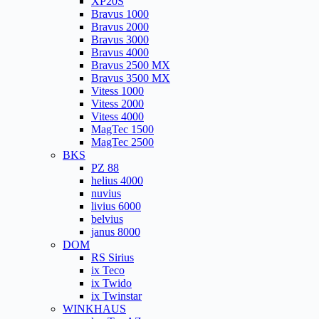
XP20S
Bravus 1000
Bravus 2000
Bravus 3000
Bravus 4000
Bravus 2500 MX
Bravus 3500 MX
Vitess 1000
Vitess 2000
Vitess 4000
MagTec 1500
MagTec 2500
BKS
PZ 88
helius 4000
nuvius
livius 6000
belvius
janus 8000
DOM
RS Sirius
ix Teco
ix Twido
ix Twinstar
WINKHAUS