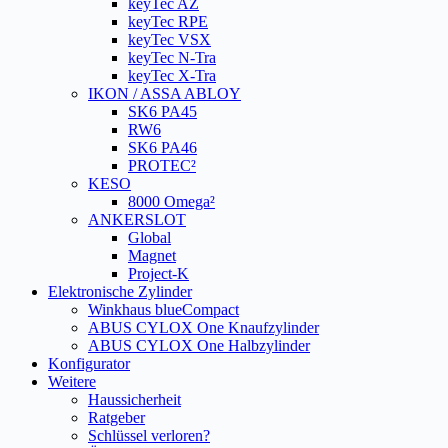
keyTec AZ
keyTec RPE
keyTec VSX
keyTec N-Tra
keyTec X-Tra
IKON / ASSA ABLOY
SK6 PA45
RW6
SK6 PA46
PROTEC²
KESO
8000 Omega²
ANKERSLOT
Global
Magnet
Project-K
Elektronische Zylinder
Winkhaus blueCompact
ABUS CYLOX One Knaufzylinder
ABUS CYLOX One Halbzylinder
Konfigurator
Weitere
Haussicherheit
Ratgeber
Schlüssel verloren?