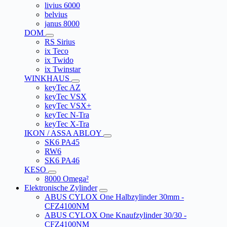
livius 6000
belvius
janus 8000
DOM
RS Sirius
ix Teco
ix Twido
ix Twinstar
WINKHAUS
keyTec AZ
keyTec VSX
keyTec VSX+
keyTec N-Tra
keyTec X-Tra
IKON / ASSA ABLOY
SK6 PA45
RW6
SK6 PA46
KESO
8000 Omega²
Elektronische Zylinder
ABUS CYLOX One Halbzylinder 30mm -
CFZ4100NM
ABUS CYLOX One Knaufzylinder 30/30 -
CFZ4100NM