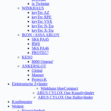
ix Twinstar
WINKHAUS
keyTec AZ
keyTec RPE
keyTec VSX
keyTec N-Tra
keyTec X-Tra
IKON / ASSA ABLOY
SK6 PA45
RW6
SK6 PA46
PROTEC²
KESO
8000 Omega²
ANKERSLOT
Global
Magnet
Project-K
Elektronische Zylinder
Winkhaus blueCompact
ABUS CYLOX One Knaufzylinder
ABUS CYLOX One Halbzylinder
Konfigurator
Weitere
Haussicherheit