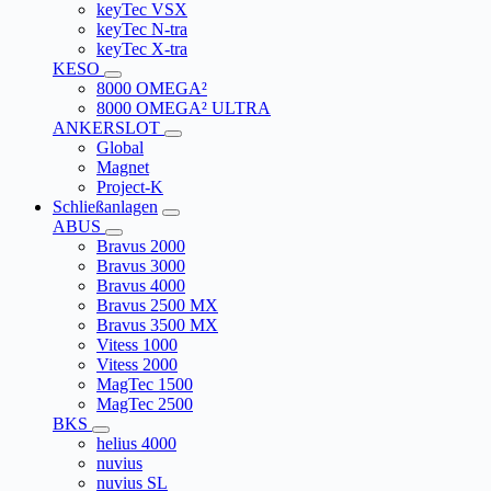
keyTec VSX
keyTec N-tra
keyTec X-tra
KESO
8000 OMEGA²
8000 OMEGA² ULTRA
ANKERSLOT
Global
Magnet
Project-K
Schließanlagen
ABUS
Bravus 2000
Bravus 3000
Bravus 4000
Bravus 2500 MX
Bravus 3500 MX
Vitess 1000
Vitess 2000
MagTec 1500
MagTec 2500
BKS
helius 4000
nuvius
nuvius SL