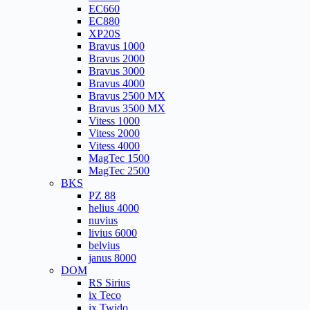
EC660
EC880
XP20S
Bravus 1000
Bravus 2000
Bravus 3000
Bravus 4000
Bravus 2500 MX
Bravus 3500 MX
Vitess 1000
Vitess 2000
Vitess 4000
MagTec 1500
MagTec 2500
BKS
PZ 88
helius 4000
nuvius
livius 6000
belvius
janus 8000
DOM
RS Sirius
ix Teco
ix Twido