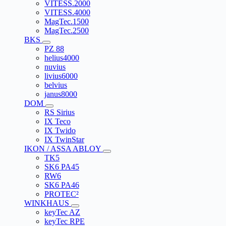
VITESS.2000
VITESS.4000
MagTec.1500
MagTec.2500
BKS
PZ 88
helius4000
nuvius
livius6000
belvius
janus8000
DOM
RS Sirius
IX Teco
IX Twido
IX TwinStar
IKON / ASSA ABLOY
TK5
SK6 PA45
RW6
SK6 PA46
PROTEC²
WINKHAUS
keyTec AZ
keyTec RPE