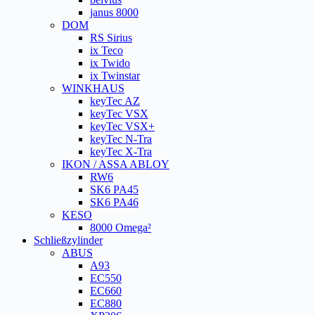
janus 8000
DOM
RS Sirius
ix Teco
ix Twido
ix Twinstar
WINKHAUS
keyTec AZ
keyTec VSX
keyTec VSX+
keyTec N-Tra
keyTec X-Tra
IKON / ASSA ABLOY
RW6
SK6 PA45
SK6 PA46
KESO
8000 Omega²
Schließzylinder
ABUS
A93
EC550
EC660
EC880