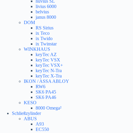
nuvius SL
livius 6000
belvius
janus 8000
DOM
RS Sirius
ix Teco
ix Twido
ix Twinstar
WINKHAUS
keyTec AZ
keyTec VSX
keyTec VSX+
keyTec N-Tra
keyTec X-Tra
IKON / ASSA ABLOY
RW6
SK6 PA45
SK6 PA46
KESO
8000 Omega²
Schließzylinder
ABUS
A93
EC550