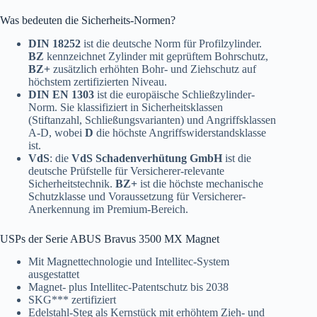
Was bedeuten die Sicherheits-Normen?
DIN 18252
ist die deutsche Norm für Profilzylinder.
BZ
kennzeichnet Zylinder mit geprüftem Bohrschutz,
BZ+
zusätzlich erhöhten Bohr- und Ziehschutz auf
höchstem zertifizierten Niveau.
DIN EN 1303
ist die europäische Schließzylinder-
Norm. Sie klassifiziert in Sicherheitsklassen
(Stiftanzahl, Schließungsvarianten) und Angriffsklassen
A-D, wobei
D
die höchste Angriffswiderstandsklasse
ist.
VdS
: die
VdS Schadenverhütung GmbH
ist die
deutsche Prüfstelle für Versicherer-relevante
Sicherheitstechnik.
BZ+
ist die höchste mechanische
Schutzklasse und Voraussetzung für Versicherer-
Anerkennung im Premium-Bereich.
USPs der Serie ABUS Bravus 3500 MX Magnet
Mit Magnettechnologie und Intellitec-System
ausgestattet
Magnet- plus Intellitec-Patentschutz bis 2038
SKG*** zertifiziert
Edelstahl-Steg als Kernstück mit erhöhtem Zieh- und