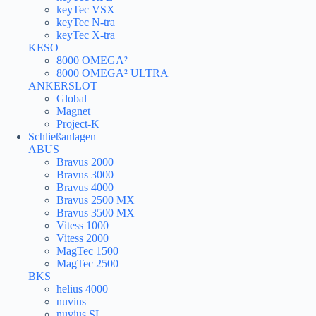
keyTec VSX
keyTec N-tra
keyTec X-tra
KESO
8000 OMEGA²
8000 OMEGA² ULTRA
ANKERSLOT
Global
Magnet
Project-K
Schließanlagen
ABUS
Bravus 2000
Bravus 3000
Bravus 4000
Bravus 2500 MX
Bravus 3500 MX
Vitess 1000
Vitess 2000
MagTec 1500
MagTec 2500
BKS
helius 4000
nuvius
nuvius SL