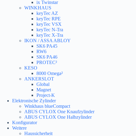
ix Twinstar
WINKHAUS
keyTec AZ
keyTec RPE
keyTec VSX
keyTec N-Tra
keyTec X-Tra
IKON / ASSA ABLOY
SK6 PA45
RW6
SK6 PA46
PROTEC²
KESO
8000 Omega²
ANKERSLOT
Global
Magnet
Project-K
Elektronische Zylinder
Winkhaus blueCompact
ABUS CYLOX One Knaufzylinder
ABUS CYLOX One Halbzylinder
Konfigurator
Weitere
Haussicherheit