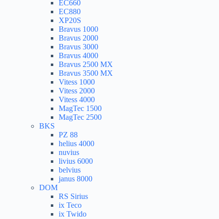
EC660
EC880
XP20S
Bravus 1000
Bravus 2000
Bravus 3000
Bravus 4000
Bravus 2500 MX
Bravus 3500 MX
Vitess 1000
Vitess 2000
Vitess 4000
MagTec 1500
MagTec 2500
BKS
PZ 88
helius 4000
nuvius
livius 6000
belvius
janus 8000
DOM
RS Sirius
ix Teco
ix Twido