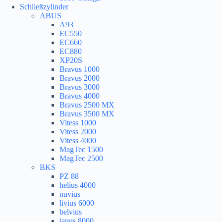
Schließzylinder
ABUS
A93
EC550
EC660
EC880
XP20S
Bravus 1000
Bravus 2000
Bravus 3000
Bravus 4000
Bravus 2500 MX
Bravus 3500 MX
Vitess 1000
Vitess 2000
Vitess 4000
MagTec 1500
MagTec 2500
BKS
PZ 88
helius 4000
nuvius
livius 6000
belvius
janus 8000