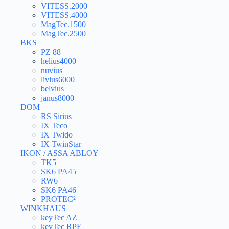
VITESS.2000
VITESS.4000
MagTec.1500
MagTec.2500
BKS
PZ 88
helius4000
nuvius
livius6000
belvius
janus8000
DOM
RS Sirius
IX Teco
IX Twido
IX TwinStar
IKON / ASSA ABLOY
TK5
SK6 PA45
RW6
SK6 PA46
PROTEC²
WINKHAUS
keyTec AZ
keyTec RPE