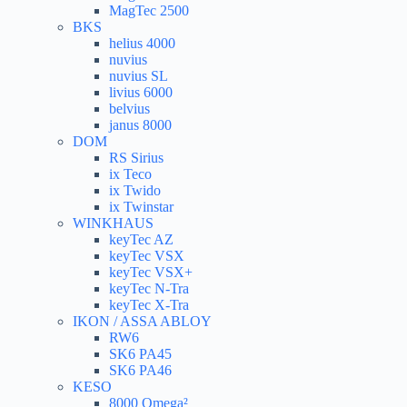
MagTec 2500
BKS
helius 4000
nuvius
nuvius SL
livius 6000
belvius
janus 8000
DOM
RS Sirius
ix Teco
ix Twido
ix Twinstar
WINKHAUS
keyTec AZ
keyTec VSX
keyTec VSX+
keyTec N-Tra
keyTec X-Tra
IKON / ASSA ABLOY
RW6
SK6 PA45
SK6 PA46
KESO
8000 Omega²