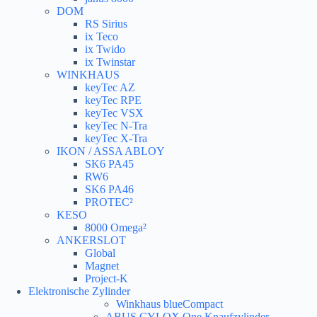
DOM
RS Sirius
ix Teco
ix Twido
ix Twinstar
WINKHAUS
keyTec AZ
keyTec RPE
keyTec VSX
keyTec N-Tra
keyTec X-Tra
IKON / ASSA ABLOY
SK6 PA45
RW6
SK6 PA46
PROTEC²
KESO
8000 Omega²
ANKERSLOT
Global
Magnet
Project-K
Elektronische Zylinder
Winkhaus blueCompact
ABUS CYLOX One Knaufzylinder