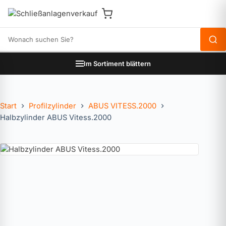
Produkte durchsuchen
Im Sortiment blättern
Start
Profilzylinder
ABUS VITESS.2000
Halbzylinder ABUS Vitess.2000