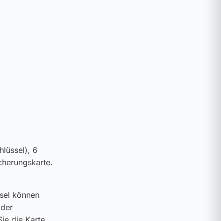
lüssel), 6
cherungskarte.
ssel können
 der
ie die Karte