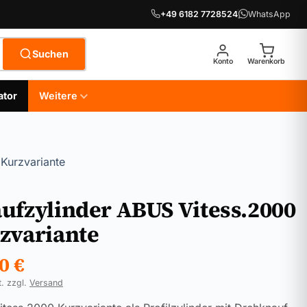
+49 6182 7728524
WhatsApp
Suchen
Konto
Warenkorb
ator
Weitere
Kurzvariante
ufzylinder ABUS Vitess.2000
zvariante
90
€
t. zzgl.
Versand