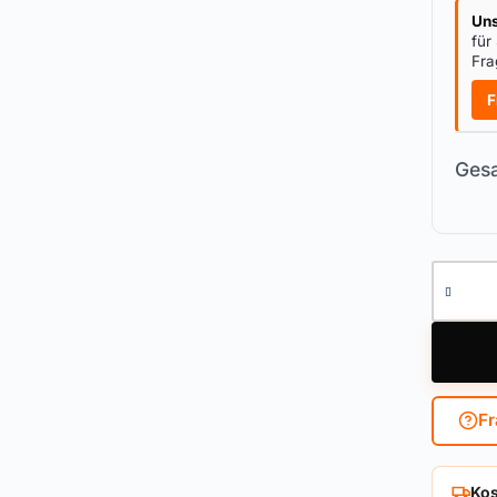
Uns
für
Fra
F
Gesa
Knaufzy
Fr
Kos