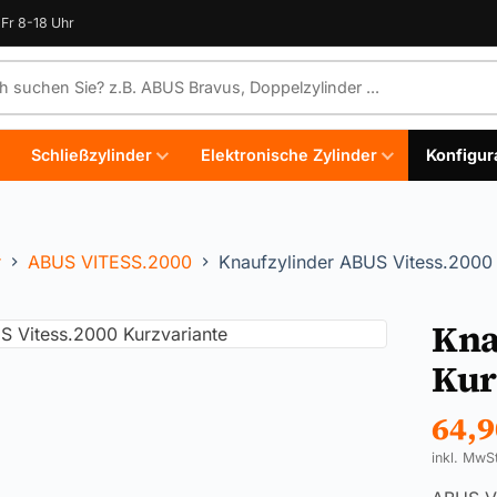
Fr 8-18 Uhr
e durchsuchen
Schließzylinder
Elektronische Zylinder
Konfigur
r
ABUS VITESS.2000
Knaufzylinder ABUS Vitess.2000 
Kna
Kur
64,
inkl. MwS