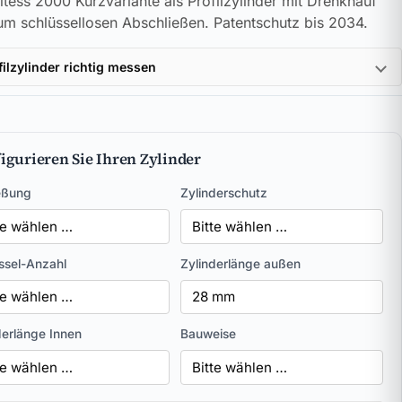
tess 2000 Kurzvariante als Profilzylinder mit Drehknauf
um schlüssellosen Abschließen. Patentschutz bis 2034.
filzylinder richtig messen
igurieren Sie Ihren Zylinder
eßung
Zylinderschutz
ssel-Anzahl
Zylinderlänge außen
derlänge Innen
Bauweise