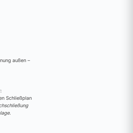
enung außen –
:
ren Schließplan
chschließung
lage
.