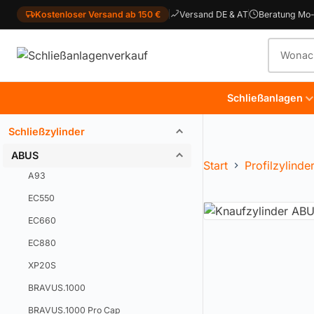
Kostenloser Versand ab 150 €
Versand DE & AT
Beratung Mo-
Produkt
Schließanlagen
Schließzylinder
ABUS
Start
Profilzylinde
A93
EC550
EC660
EC880
XP20S
BRAVUS.1000
BRAVUS.1000 Pro Cap