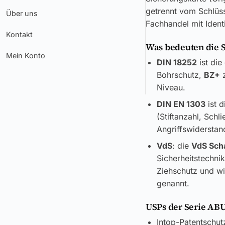
getrennt vom Schlüss
Über uns
Fachhandel mit Ident
Kontakt
Was bedeuten die 
Mein Konto
DIN 18252
ist die
Bohrschutz,
BZ+
z
Niveau.
DIN EN 1303
ist d
(Stiftanzahl, Sch
Angriffswiderstand
VdS
: die
VdS Sch
Sicherheitstechni
Ziehschutz und wi
genannt.
USPs der Serie ABU
Intop-Patentschut