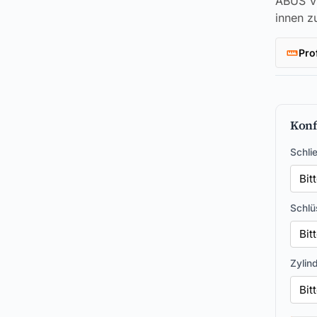
ABUS Vi
innen z
Pro
Konf
Schli
Schlü
Zylin