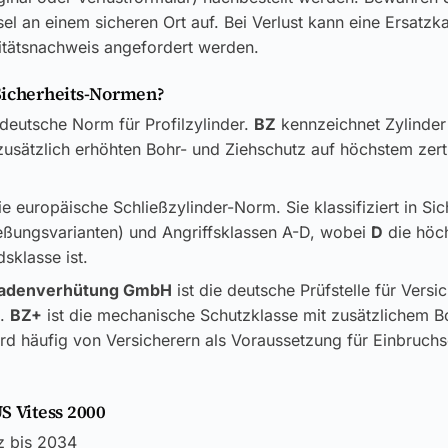
el an einem sicheren Ort auf. Bei Verlust kann eine Ersatzk
itätsnachweis angefordert werden.
Sicherheits-Normen?
 deutsche Norm für Profilzylinder.
BZ
kennzeichnet Zylinder
usätzlich erhöhten Bohr- und Ziehschutz auf höchstem zerti
ie europäische Schließzylinder-Norm. Sie klassifiziert in Si
ließungsvarianten) und Angriffsklassen A-D, wobei
D
die höc
sklasse ist.
adenverhütung GmbH
ist die deutsche Prüfstelle für Versi
k.
BZ+
ist die mechanische Schutzklasse mit zusätzlichem B
rd häufig von Versicherern als Voraussetzung für Einbruch
S Vitess 2000
z bis 2034