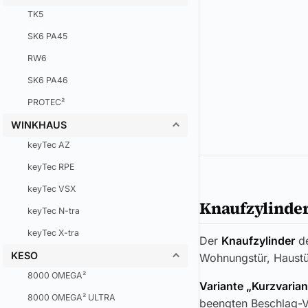
TK5
SK6 PA45
RW6
SK6 PA46
PROTEC²
WINKHAUS
keyTec AZ
keyTec RPE
keyTec VSX
Knaufzylinder
keyTec N-tra
keyTec X-tra
Der
Knaufzylinder
d
KESO
Wohnungstür, Haustü
8000 OMEGA²
Variante „Kurzvarian
8000 OMEGA² ULTRA
beengten Beschlag-Ve