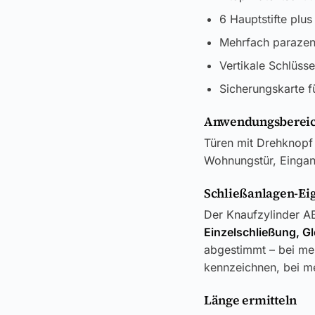
6 Hauptstifte plus
Mehrfach parazent
Vertikale Schlüss
Sicherungskarte f
Anwendungsbereic
Türen mit Drehknopf 
Wohnungstür, Eingang
Schließanlagen-Ei
Der Knaufzylinder AB
Einzelschließung, G
abgestimmt – bei meh
kennzeichnen, bei me
Länge ermitteln