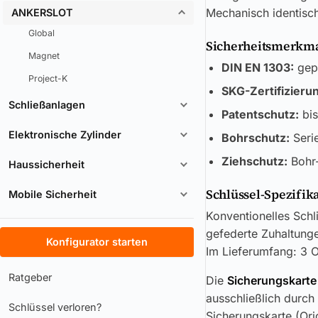
Mechanisch identisc
ANKERSLOT
Global
Sicherheitsmerkmal
Magnet
DIN EN 1303:
gepr
Project-K
SKG-Zertifizieru
Schließanlagen
Patentschutz:
bis
Elektronische Zylinder
Bohrschutz:
Seri
Ziehschutz:
Bohr-
Haussicherheit
Schlüssel-Spezifik
Mobile Sicherheit
Konventionelles Schl
gefederte Zuhaltunge
Konfigurator starten
Im Lieferumfang: 3 O
Ratgeber
Die
Sicherungskarte
ausschließlich durch
Schlüssel verloren?
Sicherungskarte (Ori