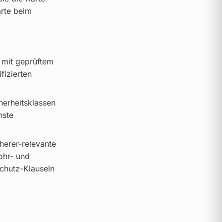
arte beim
 mit geprüftem
fizierten
cherheitsklassen
hste
cherer-relevante
ohr- und
schutz-Klauseln