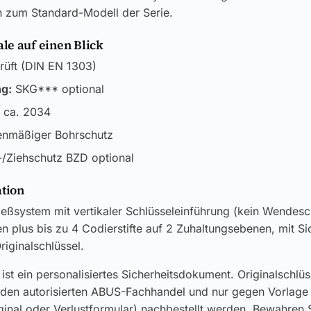
h zum Standard-Modell der Serie.
e auf einen Blick
üft (DIN EN 1303)
ng:
SKG*** optional
 ca. 2034
enmäßiger Bohrschutz
/Ziehschutz BZD optional
ation
ießsystem mit vertikaler Schlüsseleinführung (kein Wendesch
n plus bis zu 4 Codierstifte auf 2 Zuhaltungsebenen, mit Si
riginalschlüssel.
ist ein personalisiertes Sicherheitsdokument. Originalschlü
 den autorisierten ABUS-Fachhandel und nur gegen Vorlage
ginal oder Verlustformular) nachbestellt werden. Bewahren S