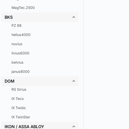
MagTec.2500
BKS
PZ 88
helius4000
nuvius
livius6000
belvius
janus8000
DOM
RS Sirius
IX Teco
IX Twido
IX TwinStar
IKON / ASSA ABLOY