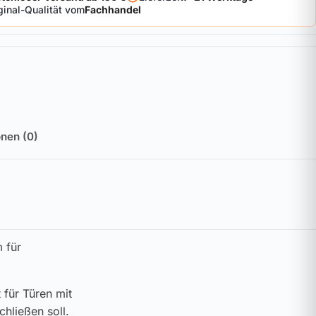
ginal-Qualität vom
Fachhandel
nen (0)
 für
 für Türen mit
hließen soll.