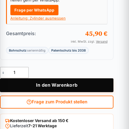
helfen gern per WhatsApp.
Frage per WhatsApp
Anleitung: Zylinder ausmessen
45,90 €
Gesamtpreis:
inkl. MwSt. zzgl.
Versand
Bohrschutz
serienmäßig
Patentschutz bis 2038
Hangschloss BKS helius Menge
In den Warenkorb
Frage zum Produkt stellen
Kostenloser Versand ab 150 €
Lieferzeit
7-21 Werktage