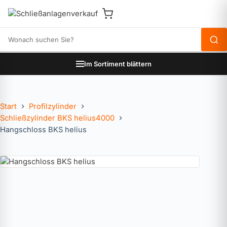
Produkte durchsuchen
Im Sortiment blättern
Start
Profilzylinder
Schließzylinder BKS helius4000
Hangschloss BKS helius