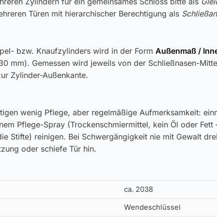
reren Zylindern für ein gemeinsames Schloss bitte als
Glei
hreren Türen mit hierarchischer Berechtigung als
Schließan
pel- bzw. Knaufzylinders wird in der Form
Außenmaß / In
30 mm). Gemessen wird jeweils von der Schließnasen-Mitt
zur Zylinder-Außenkante.
tigen wenig Pflege, aber regelmäßige Aufmerksamkeit: einm
inem Pflege-Spray (Trockenschmiermittel, kein Öl oder Fett 
ie Stifte) reinigen. Bei Schwergängigkeit nie mit Gewalt dr
zung oder schiefe Tür hin.
ca. 2038
Wendeschlüssel