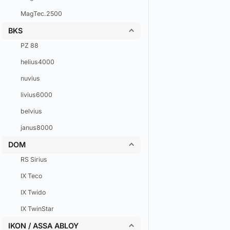
MagTec.2500
BKS
PZ 88
helius4000
nuvius
livius6000
belvius
janus8000
DOM
RS Sirius
IX Teco
IX Twido
IX TwinStar
IKON / ASSA ABLOY