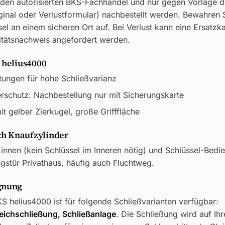
 den autorisierten BKS-Fachhandel und nur gegen Vorlage d
ginal oder Verlustformular) nachbestellt werden. Bewahren S
el an einem sicheren Ort auf. Bei Verlust kann eine Ersatzk
itätsnachweis angefordert werden.
 helius4000
tungen für hohe Schließvarianz
rschutz: Nachbestellung nur mit Sicherungskarte
t gelber Zierkugel, große Grifffläche
h Knaufzylinder
innen (kein Schlüssel im Inneren nötig) und Schlüssel-Bedi
stür Privathaus, häufig auch Fluchtweg.
gnung
S helius4000 ist für folgende Schließvarianten verfügbar:
leichschließung, Schließanlage
. Die Schließung wird auf Ih