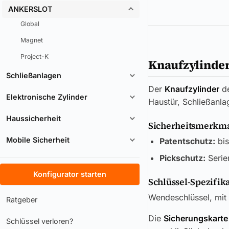
ANKERSLOT
Global
Magnet
Project-K
Knaufzylinder
Schließanlagen
Der
Knaufzylinder
d
Elektronische Zylinder
Haustür, Schließanla
Haussicherheit
Sicherheitsmerkmal
Mobile Sicherheit
Patentschutz:
bis
Pickschutz:
Serie
Konfigurator starten
Schlüssel-Spezifik
Wendeschlüssel, mit 
Ratgeber
Die
Sicherungskarte
Schlüssel verloren?