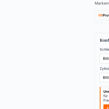
Marken
Pro
Konf
Schli
Zylin
Uns
für
Fra
F