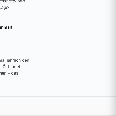
chschließung
lage
.
nenmaß
e
al jährlich den
– Öl bindet
ehen – das