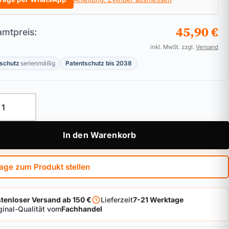
45,90 €
mtpreis:
inkl. MwSt. zzgl.
Versand
schutz
serienmäßig
Patentschutz bis 2038
linder BKS helius Menge
In den Warenkorb
age zum Produkt stellen
tenloser Versand ab 150 €
Lieferzeit
7-21 Werktage
ginal-Qualität vom
Fachhandel