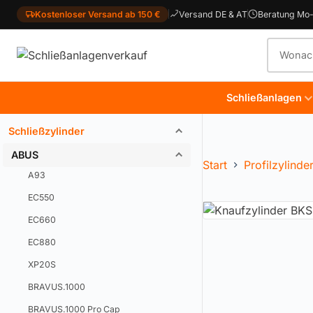
Kostenloser Versand ab 150 €
Versand DE & AT
Beratung Mo-
Produkt
Schließanlagen
Schließzylinder
ABUS
Start
Profilzylinde
A93
EC550
EC660
EC880
XP20S
BRAVUS.1000
BRAVUS.1000 Pro Cap