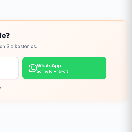
fe?
en Sie kostenlos.
WhatsApp
Schnelle Antwort
r