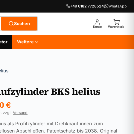
+49 6182 7728524
WhatsApp
Suchen
Konto
Warenkorb
ator
Weitere
lius
ufzylinder BKS helius
90
€
t. zzgl.
Versand
ius als Profilzylinder mit Drehknauf innen zum
ellosen Abschließen. Patentschutz bis 2038. Original