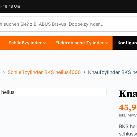
Fr 8-18 Uhr
e durchsuchen
Schließzylinder
Elektronische Zylinder
Konfigur
r
Schließzylinder BKS helius4000
Knaufzylinder BKS he
Kna
45,
inkl. MwS
BKS hel
schlüss