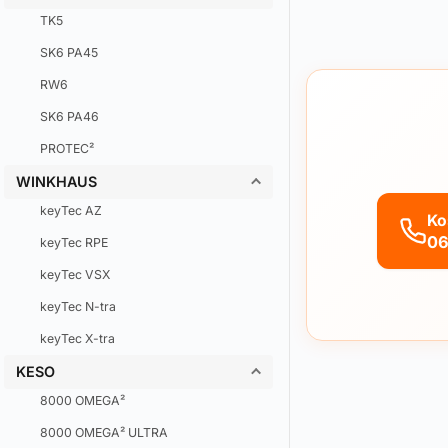
TK5
SK6 PA45
RW6
SK6 PA46
PROTEC²
WINKHAUS
keyTec AZ
Ko
06
keyTec RPE
keyTec VSX
keyTec N-tra
keyTec X-tra
KESO
8000 OMEGA²
8000 OMEGA² ULTRA