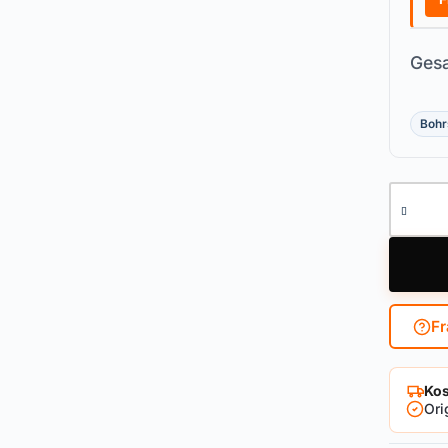
Gesa
Bohr
Knaufzy
Fr
Kos
Ori