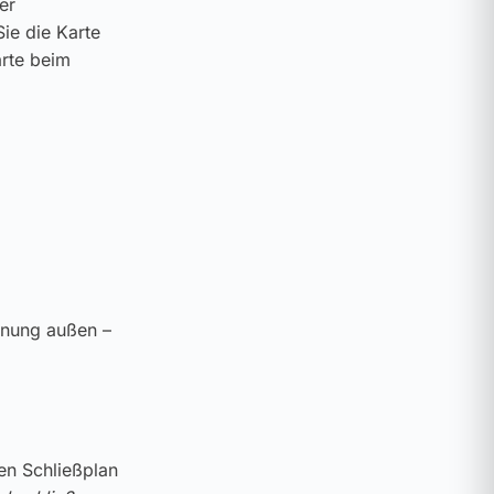
er
ie die Karte
arte beim
enung außen –
ren Schließplan