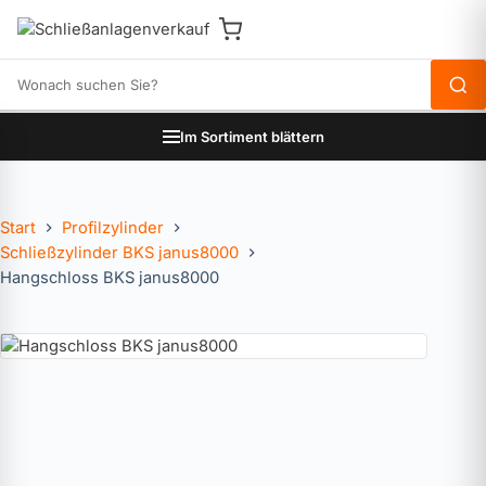
Produkte durchsuchen
Im Sortiment blättern
Start
Profilzylinder
Schließzylinder BKS janus8000
Hangschloss BKS janus8000