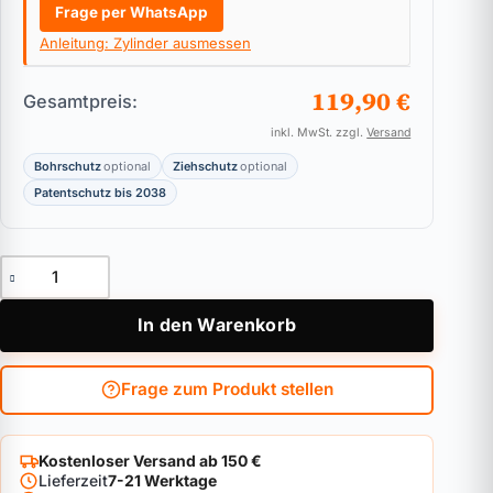
Frage per WhatsApp
Anleitung: Zylinder ausmessen
119,90 €
Gesamtpreis:
inkl. MwSt. zzgl.
Versand
Bohrschutz
optional
Ziehschutz
optional
Patentschutz bis 2038
Hangschloss BKS janus8000 Menge
In den Warenkorb
Frage zum Produkt stellen
Kostenloser Versand ab 150 €
Lieferzeit
7-21 Werktage