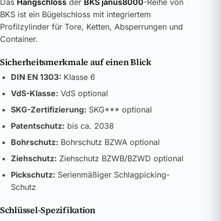
Das
Hangschloss
der
BKS janus8000
-Reihe von
BKS ist ein Bügelschloss mit integriertem
Profilzylinder für Tore, Ketten, Absperrungen und
Container.
Sicherheitsmerkmale auf einen Blick
DIN EN 1303:
Klasse 6
VdS-Klasse:
VdS optional
SKG-Zertifizierung:
SKG*** optional
Patentschutz:
bis ca. 2038
Bohrschutz:
Bohrschutz BZWA optional
Ziehschutz:
Ziehschutz BZWB/BZWD optional
Pickschutz:
Serienmäßiger Schlagpicking-
Schutz
Schlüssel-Spezifikation