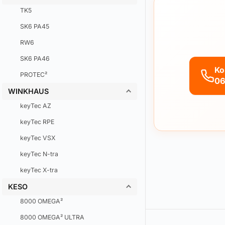
TK5
SK6 PA45
RW6
SK6 PA46
Ko
PROTEC²
06
WINKHAUS
keyTec AZ
keyTec RPE
keyTec VSX
keyTec N-tra
keyTec X-tra
KESO
8000 OMEGA²
8000 OMEGA² ULTRA