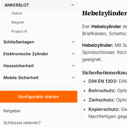
ANKERSLOT
Hebelzylinde
Global
Magnet
Der
Hebelzylinder
d
Project-K
Briefkästen, Schalts
Schließanlagen
Hebelzylinder:
Mit Sc
Spindschlösser. Kürz
Elektronische Zylinder
geeignet.
Haussicherheit
Sicherheitsmerkmal
Mobile Sicherheit
DIN EN 1303:
DIN 
Bohrschutz:
Optio
Konfigurator starten
Ziehschutz:
Optio
Kopierschutz:
Ges
Ratgeber
Nachfertigen gege
Schlüssel verloren?