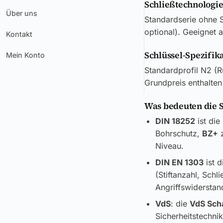
Schließtechnologi
Über uns
Standardserie ohne S
optional). Geeignet 
Kontakt
Schlüssel-Spezifik
Mein Konto
Standardprofil N2 (Ru
Grundpreis enthalten
Was bedeuten die 
DIN 18252
ist die
Bohrschutz,
BZ+
z
Niveau.
DIN EN 1303
ist d
(Stiftanzahl, Sch
Angriffswiderstand
VdS
: die
VdS Sch
Sicherheitstechni