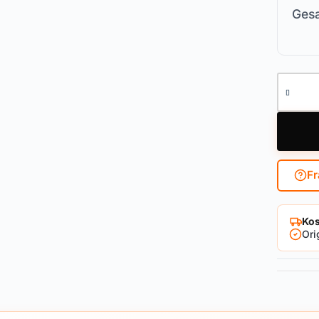
Gesa
Hebelzy
Fr
Kos
Ori