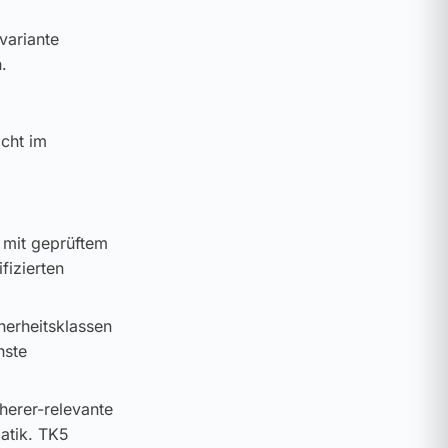
variante
.
icht im
 mit geprüftem
fizierten
cherheitsklassen
hste
cherer-relevante
atik. TK5