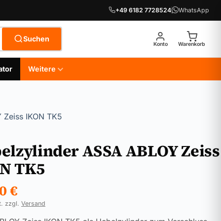
+49 6182 7728524
WhatsApp
Suchen
Konto
Warenkorb
ator
Weitere
 Zeiss IKON TK5
elzylinder ASSA ABLOY Zeiss
N TK5
90
€
t. zzgl.
Versand