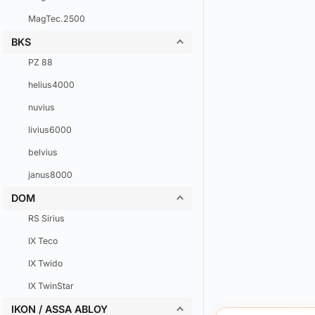
MagTec.2500
BKS
PZ 88
helius4000
nuvius
livius6000
belvius
janus8000
DOM
RS Sirius
IX Teco
IX Twido
IX TwinStar
IKON / ASSA ABLOY