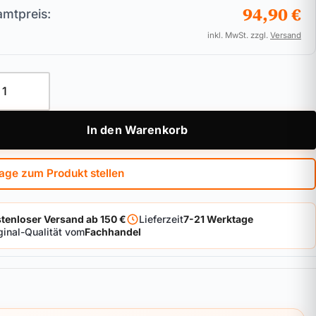
94,90 €
mtpreis:
inkl. MwSt. zzgl.
Versand
linder ASSA ABLOY Zeiss IKON TK5 Menge
In den Warenkorb
age zum Produkt stellen
tenloser Versand ab 150 €
Lieferzeit
7-21 Werktage
ginal-Qualität vom
Fachhandel