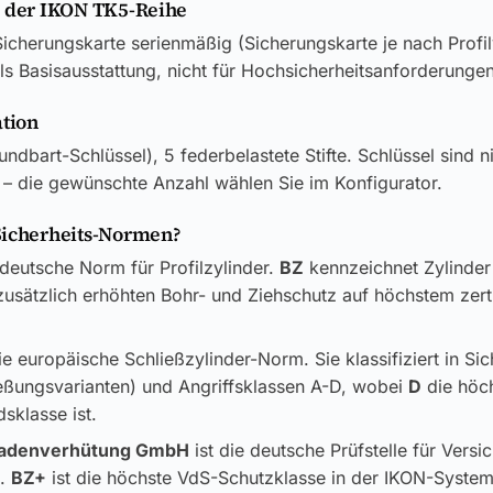
e der IKON TK5-Reihe
icherungskarte serienmäßig (Sicherungskarte je nach Profil
als Basisausstattung, nicht für Hochsicherheitsanforderungen
ation
ndbart-Schlüssel), 5 federbelastete Stifte. Schlüssel sind n
 – die gewünschte Anzahl wählen Sie im Konfigurator.
Sicherheits-Normen?
 deutsche Norm für Profilzylinder.
BZ
kennzeichnet Zylinder
usätzlich erhöhten Bohr- und Ziehschutz auf höchstem zerti
ie europäische Schließzylinder-Norm. Sie klassifiziert in Si
ließungsvarianten) und Angriffsklassen A-D, wobei
D
die höc
sklasse ist.
adenverhütung GmbH
ist die deutsche Prüfstelle für Versi
k.
BZ+
ist die höchste VdS-Schutzklasse in der IKON-System