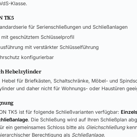
 VdS-Klasse.
ON TK5
ndardserie für Serienschließungen und Schließanlagen
n mit geschütztem Schlüsselprofil
sführung mit verstärkter Schlüsselführung
hrschutz konfigurierbar
h Hebelzylinder
 Hebel für Briefkästen, Schaltschränke, Möbel- und Spinds
lzylinder und daher nicht für Wohnungs- oder Haustüren geei
gnung
ON TK5 ist für folgende Schließvarianten verfügbar:
Einzel
chließanlage
. Die Schließung wird auf Ihren Schließplan ab
ür ein gemeinsames Schloss bitte als
Gleichschließung
kenn
ierarchischer Berechtigung als
Schließanlage
.