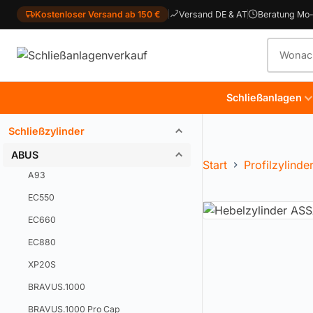
Kostenloser Versand ab 150 €
Versand DE & AT
Beratung Mo-
Produkt
Schließanlagen
Schließzylinder
ABUS
Start
Profilzylinde
A93
EC550
EC660
EC880
XP20S
BRAVUS.1000
BRAVUS.1000 Pro Cap