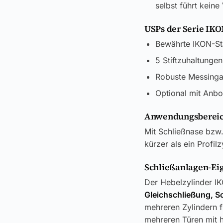
selbst führt keine
USPs der Serie IK
Bewährte IKON-Sta
5 Stiftzuhaltunge
Robuste Messingau
Optional mit Anbo
Anwendungsbereic
Mit Schließnase bzw.
kürzer als ein Profi
Schließanlagen-Ei
Der Hebelzylinder IK
Gleichschließung, S
mehreren Zylindern f
mehreren Türen mit h