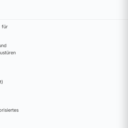
 für
und
austüren
t)
risiertes