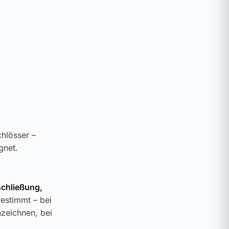
chlösser –
gnet.
schließung,
gestimmt – bei
zeichnen, bei