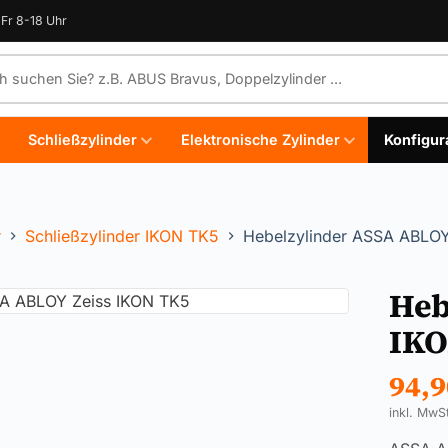
Fr 8-18 Uhr
e durchsuchen
Schließzylinder
Elektronische Zylinder
Konfigur
r
Schließzylinder IKON TK5
Hebelzylinder ASSA ABLOY
Heb
IKO
94,
inkl. MwS