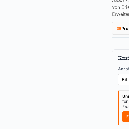
ASSA AB
von Bri
Erweite
Pro
Konf
Anzah
Uns
für
Fra
F