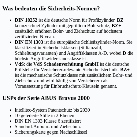
Was bedeuten die Sicherheits-Normen?
DIN 18252
ist die deutsche Norm für Profilzylinder.
BZ
kennzeichnet Zylinder mit geprüftem Bohrschutz,
BZ+
zusätzlich erhöhten Bohr- und Ziehschutz auf höchstem
zertifizierten Niveau.
DIN EN 1303
ist die europäische Schließzylinder-Norm. Sie
klassifiziert in Sicherheitsklassen (Stiftanzahl,
Schließungsvarianten) und Angriffsklassen A-D, wobei
D
die
höchste Angriffswiderstandsklasse ist.
VdS
: die
VdS Schadenverhütung GmbH
ist die deutsche
Prüfstelle für Versicherer-relevante Sicherheitstechnik.
BZ+
ist die mechanische Schutzklasse mit zusätzlichem Bohr- und
Ziehschutz und wird häufig von Versicherern als
Voraussetzung für Einbruchschutz-Klauseln genannt.
USPs der Serie ABUS Bravus 2000
Intellitec-System Patentschutz bis 2030
10 gefederte Stifte in 2 Ebenen
DIN EN 1303 Klasse 6 zertifiziert
Standard-Anbohr- und Ziehschutz
Sicherungskarte gegen Nachschlüssel