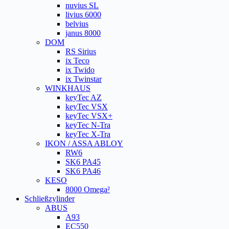
nuvius SL
livius 6000
belvius
janus 8000
DOM
RS Sirius
ix Teco
ix Twido
ix Twinstar
WINKHAUS
keyTec AZ
keyTec VSX
keyTec VSX+
keyTec N-Tra
keyTec X-Tra
IKON / ASSA ABLOY
RW6
SK6 PA45
SK6 PA46
KESO
8000 Omega²
Schließzylinder
ABUS
A93
EC550