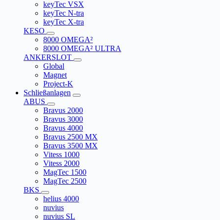
keyTec VSX
keyTec N-tra
keyTec X-tra
KESO
8000 OMEGA²
8000 OMEGA² ULTRA
ANKERSLOT
Global
Magnet
Project-K
Schließanlagen
ABUS
Bravus 2000
Bravus 3000
Bravus 4000
Bravus 2500 MX
Bravus 3500 MX
Vitess 1000
Vitess 2000
MagTec 1500
MagTec 2500
BKS
helius 4000
nuvius
nuvius SL