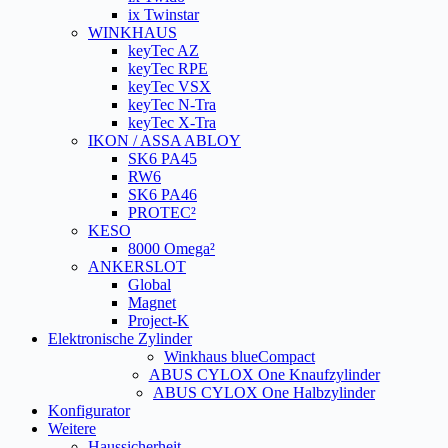
ix Twinstar
WINKHAUS
keyTec AZ
keyTec RPE
keyTec VSX
keyTec N-Tra
keyTec X-Tra
IKON / ASSA ABLOY
SK6 PA45
RW6
SK6 PA46
PROTEC²
KESO
8000 Omega²
ANKERSLOT
Global
Magnet
Project-K
Elektronische Zylinder
Winkhaus blueCompact
ABUS CYLOX One Knaufzylinder
ABUS CYLOX One Halbzylinder
Konfigurator
Weitere
Haussicherheit