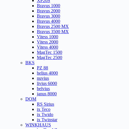
XP20S
Bravus 1000
Bravus 2000
Bravus 3000
Bravus 4000
Bravus 2500 MX
Bravus 3500 MX
Vitess 1000
Vitess 2000
Vitess 4000
MagTec 1500
MagTec 2500
BKS
PZ 88
helius 4000
nuvius
livius 6000
belvius
janus 8000
DOM
RS Sirius
ix Teco
ix Twido
ix Twinstar
WINKHAUS