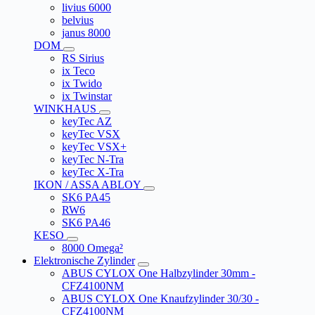
livius 6000
belvius
janus 8000
DOM
RS Sirius
ix Teco
ix Twido
ix Twinstar
WINKHAUS
keyTec AZ
keyTec VSX
keyTec VSX+
keyTec N-Tra
keyTec X-Tra
IKON / ASSA ABLOY
SK6 PA45
RW6
SK6 PA46
KESO
8000 Omega²
Elektronische Zylinder
ABUS CYLOX One Halbzylinder 30mm -
CFZ4100NM
ABUS CYLOX One Knaufzylinder 30/30 -
CFZ4100NM