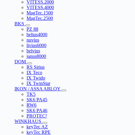
VITESS.2000
VITESS.4000
MagTec.1500
MagTec.2500
BKS
PZ 88
helius4000
nuvius
livius6000
belvius
janus8000
DOM
RS Sirius
IX Teco
IX Twido
IX TwinStar
IKON / ASSA ABLOY
TK5
SK6 PA45
RW6
SK6 PA46
PROTEC²
WINKHAUS
keyTec AZ
keyTec RPE