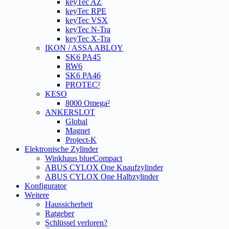
keyTec AZ
keyTec RPE
keyTec VSX
keyTec N-Tra
keyTec X-Tra
IKON / ASSA ABLOY
SK6 PA45
RW6
SK6 PA46
PROTEC²
KESO
8000 Omega²
ANKERSLOT
Global
Magnet
Project-K
Elektronische Zylinder
Winkhaus blueCompact
ABUS CYLOX One Knaufzylinder
ABUS CYLOX One Halbzylinder
Konfigurator
Weitere
Haussicherheit
Ratgeber
Schlüssel verloren?