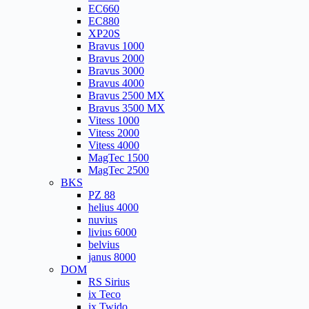
EC660
EC880
XP20S
Bravus 1000
Bravus 2000
Bravus 3000
Bravus 4000
Bravus 2500 MX
Bravus 3500 MX
Vitess 1000
Vitess 2000
Vitess 4000
MagTec 1500
MagTec 2500
BKS
PZ 88
helius 4000
nuvius
livius 6000
belvius
janus 8000
DOM
RS Sirius
ix Teco
ix Twido