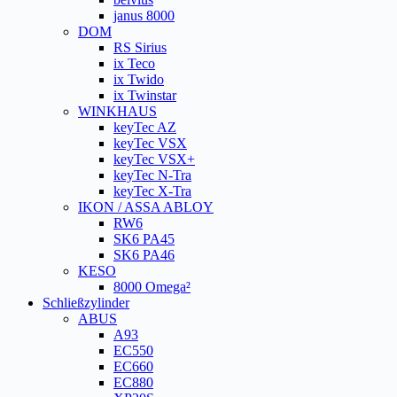
janus 8000
DOM
RS Sirius
ix Teco
ix Twido
ix Twinstar
WINKHAUS
keyTec AZ
keyTec VSX
keyTec VSX+
keyTec N-Tra
keyTec X-Tra
IKON / ASSA ABLOY
RW6
SK6 PA45
SK6 PA46
KESO
8000 Omega²
Schließzylinder
ABUS
A93
EC550
EC660
EC880