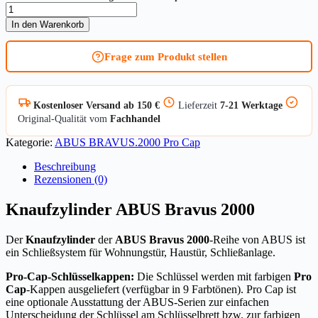
Knaufzylinder
ABUS
In den Warenkorb
Bravus.2000
Pro
Frage zum Produkt stellen
Cap
Menge
Kostenloser Versand ab 150 €
Lieferzeit
7-21 Werktage
Original-Qualität vom
Fachhandel
Kategorie:
ABUS BRAVUS.2000 Pro Cap
Beschreibung
Rezensionen (0)
Knaufzylinder ABUS Bravus 2000
Der
Knaufzylinder
der
ABUS Bravus 2000
-Reihe von ABUS ist
ein Schließsystem für Wohnungstür, Haustür, Schließanlage.
Pro-Cap-Schlüsselkappen:
Die Schlüssel werden mit farbigen
Pro
Cap
-Kappen ausgeliefert (verfügbar in 9 Farbtönen). Pro Cap ist
eine optionale Ausstattung der ABUS-Serien zur einfachen
Unterscheidung der Schlüssel am Schlüsselbrett bzw. zur farbigen